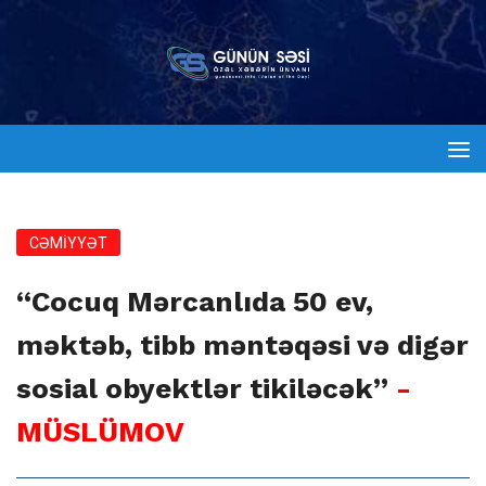
CƏMİYYƏT
“Cocuq Mərcanlıda 50 ev,
məktəb, tibb məntəqəsi və digər
sosial obyektlər tikiləcək”
-
MÜSLÜMOV