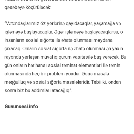
qəsəbəyə köçürüləcək:
“Vətəndaşlarımız öz yerlərinə qayıdacaqlar, yaşamağa və
işləməyə başlayacaqlar. Əgər işləməyə başlayacaqlarsa, o
insanların sosial sığorta ilə əhatə olunması meydana
çıxacaq. Onların sosial sığorta ilə əhatə olunması ən yaxın
rayonda yerləşən müvafiq qurum vasitəsilə baş verəcək. Bu
gün onların hər hansı sosial təminat elementləri ilə təmin
olunmasında heç bir problem yoxdur. Əsas məsələ
məşğulluq və sosial sığorta məsələləridir. Təbii ki, ondan
sonra biz bu addımları atacağıq”.
Gununsesi.info