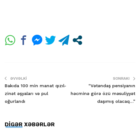
ƏVVƏLKI
SONRAKI
Bakıda 100 min manat qızıl-
“Vətəndaş pensiyanın
zinət əşyaları və pul
həcminə görə özü məsuliyyət
oğurlandı
daşımış olacaq…”
DİGƏR XƏBƏRLƏR