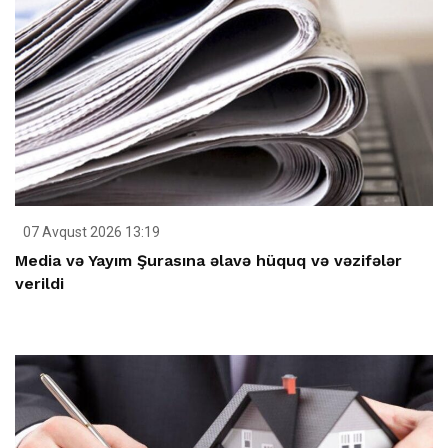
07 Avqust 2026 13:19
Media və Yayım Şurasına əlavə hüquq və vəzifələr
verildi