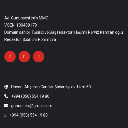
Ad: Gununsesi.info MMC
VÖEN: 1304881781
Domain sahibi, Təsisçi və Baş redaktor: Həşimli Pərviz Kamran oğlu
Redaktor: Şəbnəm Rəhimova
Ünvan: Abşeron Gənclər Şəhərciyi ev 14 m 63
+994 (050) 554 19 80
gununsesi@gmail.com
+994 (050) 554 19 80