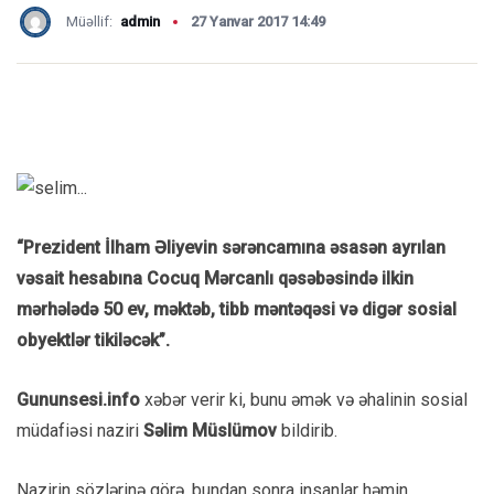
Müəllif:
admin
27 Yanvar 2017 14:49
“Prezident İlham Əliyevin sərəncamına əsasən ayrılan
vəsait hesabına Cocuq Mərcanlı qəsəbəsində ilkin
mərhələdə 50 ev, məktəb, tibb məntəqəsi və digər sosial
obyektlər tikiləcək”.
Gununsesi.info
xəbər verir ki, bunu əmək və əhalinin sosial
müdafiəsi naziri
Səlim Müslümov
bildirib.
Nazirin sözlərinə görə, bundan sonra insanlar həmin