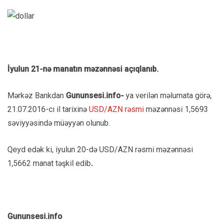
İyulun 21-nə manatın məzənnəsi açıqlanıb.
Mərkəz Bankdan
Gununsesi.info-
ya verilən məlumata görə,
21.07.2016-cı il tarixinə
USD/AZN rəsmi
məzənnəsi 1,5693
səviyyəsində müəyyən olunub.
Qeyd edək ki, iyulun 20-də USD/AZN rəsmi məzənnəsi
1,5662 manat təşkil edib
.
Gununsesi.info