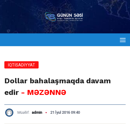
İQTİSADİYYAT
Dollar bahalaşmaqda davam
edir
- MƏZƏNNƏ
Müəllif:
admin
21 İyul 2016 09:40