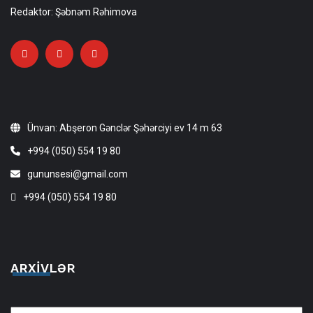
Redaktor: Şəbnəm Rəhimova
Ünvan: Abşeron Gənclər Şəhərciyi ev 14 m 63
+994 (050) 554 19 80
gununsesi@gmail.com
+994 (050) 554 19 80
ARXIVLƏR
Arxivlər