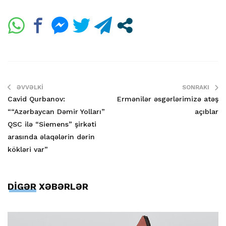
ƏVVƏLKI
SONRAKI
Cavid Qurbanov:
Ermənilər əsgərlərimizə atəş
““Azərbaycan Dəmir Yolları”
açıblar
QSC ilə “Siemens” şirkəti
arasında əlaqələrin dərin
kökləri var”
DİGƏR XƏBƏRLƏR