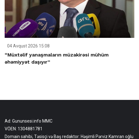
04 Avqust 2026 15:08
“Müxtəlif yanaşmaların müzakirəsi mühüm
əhəmiyyət daşıyır”
Ad: Gununsesi.info MMC
VÖEN: 1304881781
Domain sahibi, Təsisçi və Baş redaktor: Həşimli Pərviz Kamran oğlu