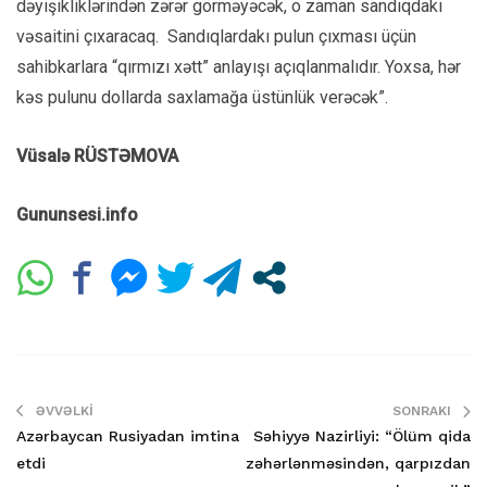
dəyişikliklərindən zərər görməyəcək, o zaman sandıqdakı
vəsaitini çıxaracaq. Sandıqlardakı pulun çıxması üçün
sahibkarlara “qırmızı xətt” anlayışı açıqlanmalıdır. Yoxsa, hər
kəs pulunu dollarda saxlamağa üstünlük verəcək”.
Vüsalə RÜSTƏMOVA
Gununsesi.info
ƏVVƏLKI
SONRAKI
Azərbaycan Rusiyadan imtina
Səhiyyə Nazirliyi: “Ölüm qida
etdi
zəhərlənməsindən, qarpızdan