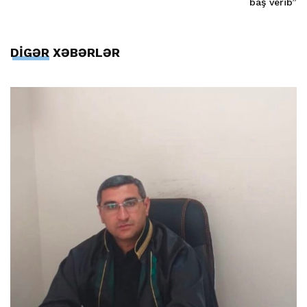
baş verib”
DİGƏR XƏBƏRLƏR