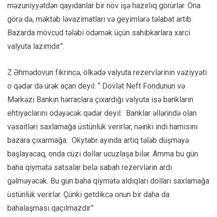
məzuniyyətdən qayıdanlar bir növ işə hazırlıq görürlər. Ona
görə də, məktəb ləvazimatları və geyimlərə təlabat artıb.
Bazarda mövcud tələbi ödəmək üçün sahibkarlara xarci
valyuta lazımdır”.
Z.Əhmədovun fikrincə, ölkədə valyuta rezervlərinin vəziyyəti
o qədər də ürək açan deyil: “ Dövlət Neft Fondunun və
Mərkəzi Bankın hərraclara çıxardığı valyuta isə bankların
ehtiyaclarını ödəyəcək qədər deyil. Banklar əllərində olan
vəsaitləri saxlamağa üstünlük verirlər, nəinki indi hamısını
bazara çıxarmağa. Okytabr ayında artıq tələb düşməyə
başlayacaq, onda cüzi dollar ucuzlaşa bilər. Amma bu gün
baha qiymətə satsalar belə sabah rezervlərin ardı
gəlməyəcək. Bu gün baha qiymətə aldıqları dolları saxlamağa
üstünlük verirlər. Çünki getdikcə onun bir daha da
bahalaşması qaçılmazdır”