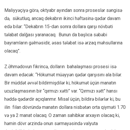
Maliyyəçiyə görə, oktyabr ayından sonra proseslər səngisə
də, sükutluq, ancaq dekabrın ikinci həftəsinə qədər davam
edə bilər: “Dekabrın 15-dən sonra dollara qarşı növbəti
təlabat dalğası yaranacaq. Bunun da başlıca səbəbi
bayramların gəlməsidir, əsas tələbat isə ərzaq məhsullarına
olacaq”.
Z.Əhmədovun fikrincə, dolların bahalaşması prosesi isə
davam edəcək: “Hökumət müəyyən qədər qarşısını ala bilər.
Bir müddət əvvəl bildirmişdilər ki, hökumət üçün manatın
ucuzlaşmasının bir “qırmızı xətti” var. “Qırmızı xətt” hansı
həddə qədərdir açıqlanmır. Misal üçün, bildirə bilərlər ki, bu
ilin filan dövründə manatın dollara nisbətən orta qiyməti 1.70
və ya 2 manat olacaq. O zaman sahibkar arxayın olacaq ki,
həmin dövr ərzində onun sərmayəsində valyuta