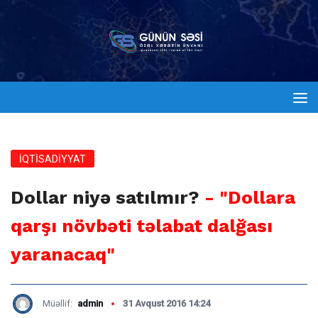
İQTİSADİYYAT
Dollar niyə satılmır?
- "Dollara
qarşı növbəti təlabat dalğası
yaranacaq"
Müəllif:
admin
31 Avqust 2016 14:24