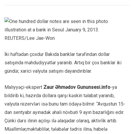
İki həftədən çoxdur Bakıda banklar tərəfindən dollar
satışında məhdudiyyətlər yaranıb. Artıq bir çox banklar iki
gündür, xarici valyuta satışını dayandırıblar.
Maliyyəçi-ekspert
Zaur Əhmədov
Gununsesi.info
-ya
bildirib ki, hazırda dollara qarşı kəskin təlabat yaranıb,
valyuta rezervləri isə bunu tam ödəyə bilmir: “Avqustun 15-
dən sentyabr ayınadək əhali növbəti 9 ayın bazarlığını edir.
Çünki dərs ilinin açılışı ilə əlaqədar olaraq, aktivlik artıb.
Müəllimlər,məktəblilər, tələbələr tədris ilinə, habelə