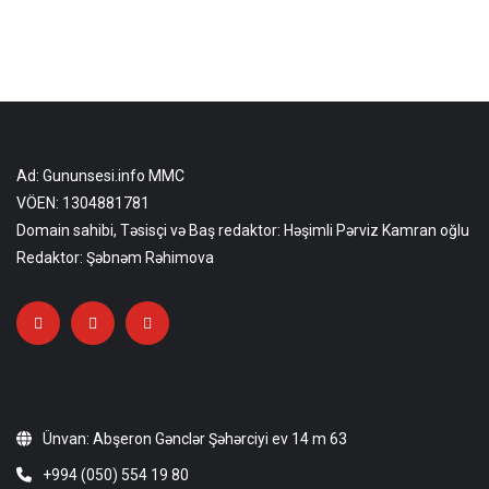
Ad: Gununsesi.info MMC
VÖEN: 1304881781
Domain sahibi, Təsisçi və Baş redaktor: Həşimli Pərviz Kamran oğlu
Redaktor: Şəbnəm Rəhimova
Ünvan: Abşeron Gənclər Şəhərciyi ev 14 m 63
+994 (050) 554 19 80