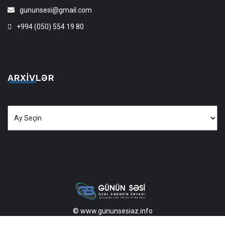
gununsesi@gmail.com
+994 (050) 554 19 80
ARXIVLƏR
Arxivlər
© www.gununsesiaz.info
2013—2026 Məlumatdan istifadə etdikdə istinad mütləqdir