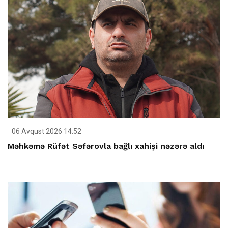
06 Avqust 2026 14:52
Məhkəmə Rüfət Səfərovla bağlı xahişi nəzərə aldı