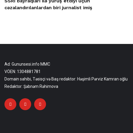
SSRİ bayraqları ilə yürüş etdiyi üçün
cəzalandırılanlardan biri jurnalist imiş
Ad: Gununsesi.info MMC
VÖEN: 1304881781
Domain sahibi, Təsisçi və Baş redaktor: Həşimli Pərviz Kamran oğlu
Redaktor: Şəbnəm Rəhimova