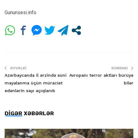
Gununsesi.info
ƏVVƏLKI
SONRAKI
Azərbaycanda il ərzində süni
Avropanı terror aktları bürüyə
mayalanma üçün müraciət
bilər
edənlərin sayı açıqlanıb
DİGƏR XƏBƏRLƏR