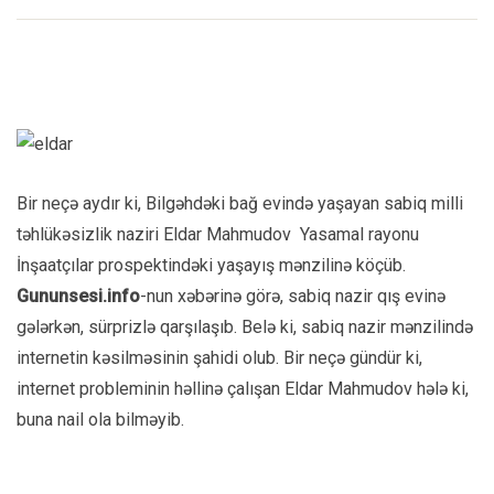
Bir neçə aydır ki, Bilgəhdəki bağ evində yaşayan sabiq milli
təhlükəsizlik naziri Eldar Mahmudov Yasamal rayonu
İnşaatçılar prospektindəki yaşayış mənzilinə köçüb.
Gununsesi.info
-nun xəbərinə görə, sabiq nazir qış evinə
gələrkən, sürprizlə qarşılaşıb. Belə ki, sabiq nazir mənzilində
internetin kəsilməsinin şahidi olub. Bir neçə gündür ki,
internet probleminin həllinə çalışan Eldar Mahmudov hələ ki,
buna nail ola bilməyib.