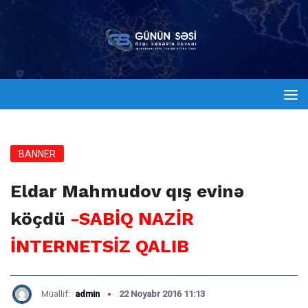
BANNER
Eldar Mahmudov qış evinə
köçdü
-SABİQ NAZİR
İNTERNETSİZ QALIB
Müəllif:
admin
22 Noyabr 2016 11:13