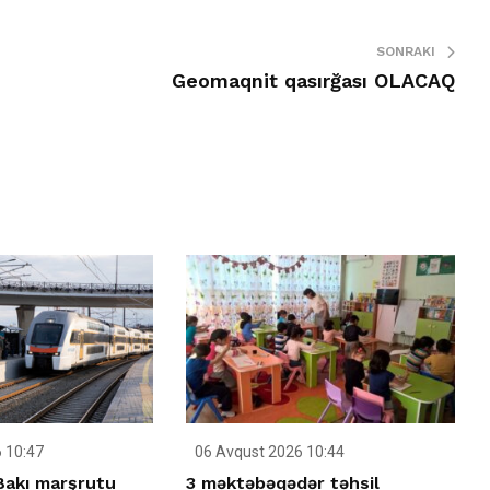
SONRAKI
Geomaqnit qasırğası OLACAQ
 10:47
06 Avqust 2026 10:44
–Bakı marşrutu
3 məktəbəqədər təhsil