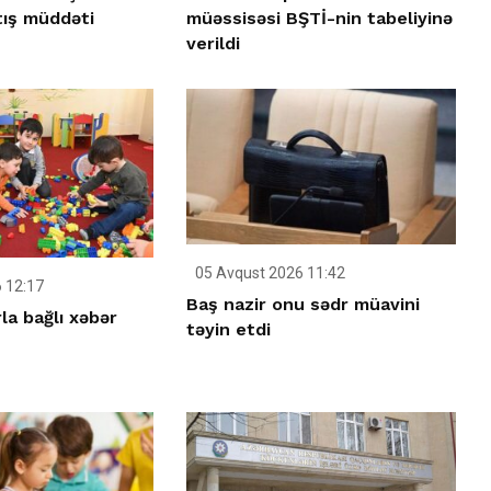
tış müddəti
müəssisəsi BŞTİ-nin tabeliyinə
verildi
05 Avqust 2026 11:42
 12:17
Baş nazir onu sədr müavini
la bağlı xəbər
təyin etdi