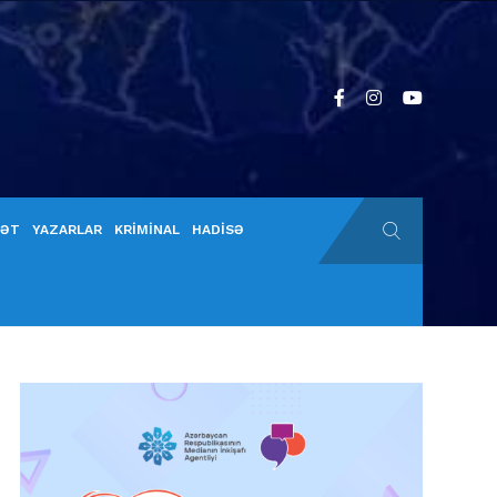
YƏT
YAZARLAR
KRİMİNAL
HADİSƏ