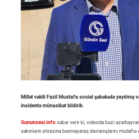
Millət vəkili Fazil Mustafa sosial şəbəkədə yayılmış v
insidentə münasibət bildirib.
Gununsesi.info
xəbər verir ki, videoda bəzi azərbaycanlı
sakinlərin etirazına baxmayaraq davranışlarını müdafiə e