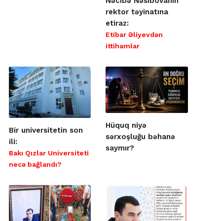
Nəcibə Nəsibovanın
rektor təyinatına
etiraz:
Etibar Əliyevdən
ittihamlar
Hüquq niyə
Bir universitetin son
sərxoşluğu bəhanə
ili:
saymır?
Bakı Qızlar Universiteti
necə bağlandı?