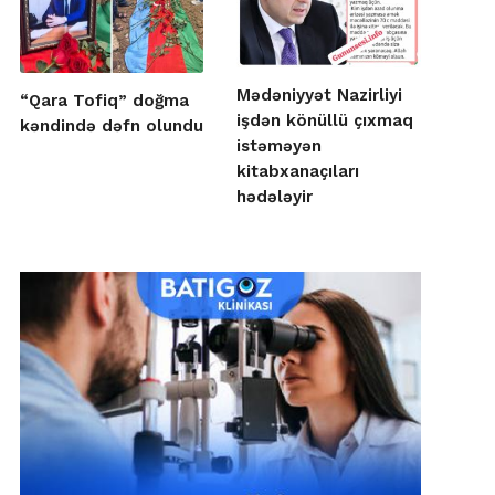
Mədəniyyət Nazirliyi
“Qara Tofiq” doğma
işdən könüllü çıxmaq
kəndində dəfn olundu
istəməyən
kitabxanaçıları
hədələyir