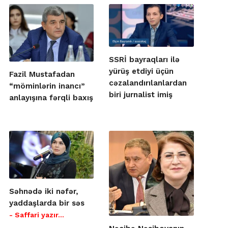
SSRİ bayraqları ilə
yürüş etdiyi üçün
Fazil Mustafadan
cəzalandırılanlardan
“möminlərin inancı”
biri jurnalist imiş
anlayışına fərqli baxış
Səhnədə iki nəfər,
yaddaşlarda bir səs
- Saffari yazır…