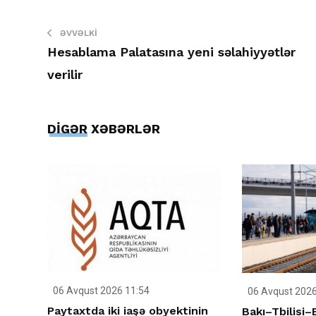
ƏVVƏLKI
Hesablama Palatasına yeni səlahiyyətlər
verilir
DİGƏR XƏBƏRLƏR
06 Avqust 2026 11:54
06 Avqust 2026
Paytaxtda iki iaşə obyektinin
Bakı–Tbilisi