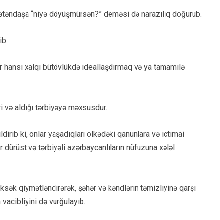
vətəndaşa “niyə döyüşmürsən?” deməsi də narazılıq doğurub.
ib.
ər hansı xalqı bütövlükdə ideallaşdırmaq və ya tamamilə
ri və aldığı tərbiyəyə məxsusdur.
ldirib ki, onlar yaşadıqları ölkədəki qanunlara və ictimai
 dürüst və tərbiyəli azərbaycanlıların nüfuzuna xələl
ksək qiymətləndirərək, şəhər və kəndlərin təmizliyinə qarşı
vacibliyini də vurğulayıb.