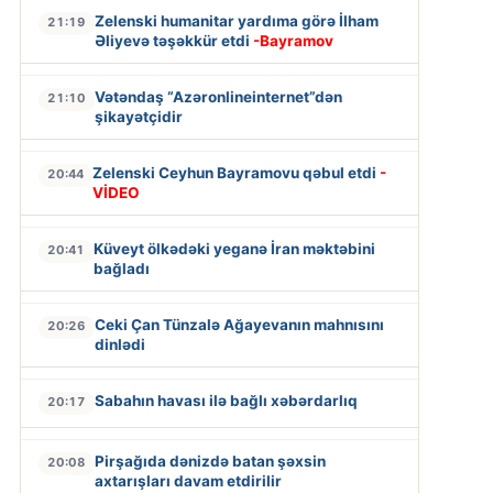
Zelenski humanitar yardıma görə İlham
21:19
Əliyevə təşəkkür etdi
-Bayramov
Vətəndaş “Azəronlineinternet”dən
21:10
şikayətçidir
Zelenski Ceyhun Bayramovu qəbul etdi
-
20:44
VİDEO
Küveyt ölkədəki yeganə İran məktəbini
20:41
bağladı
Ceki Çan Tünzalə Ağayevanın mahnısını
20:26
dinlədi
Sabahın havası ilə bağlı xəbərdarlıq
20:17
Pirşağıda dənizdə batan şəxsin
20:08
axtarışları davam etdirilir