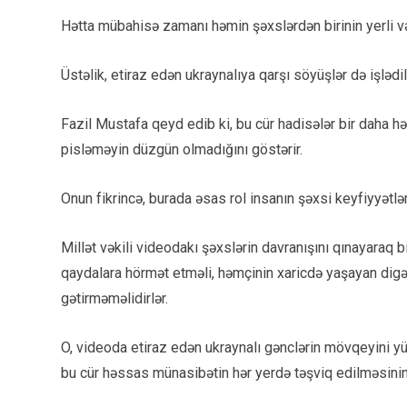
Hətta mübahisə zamanı həmin şəxslərdən birinin yerli 
Üstəlik, etiraz edən ukraynalıya qarşı söyüşlər də işlədil
Fazil Mustafa qeyd edib ki, bu cür hadisələr bir daha h
pisləməyin düzgün olmadığını göstərir.
Onun fikrincə, burada əsas rol insanın şəxsi keyfiyyətlə
Millət vəkili videodakı şəxslərin davranışını qınayaraq bi
qaydalara hörmət etməli, həmçinin xaricdə yaşayan digər
gətirməməlidirlər.
O, videoda etiraz edən ukraynalı gənclərin mövqeyini yü
bu cür həssas münasibətin hər yerdə təşviq edilməsinin 