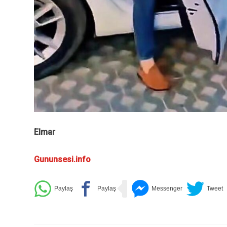
Elmar
Gununsesi.info