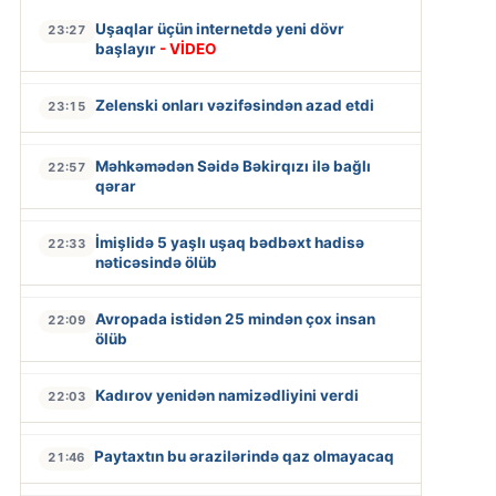
Uşaqlar üçün internetdə yeni dövr
23:27
başlayır
- VİDEO
Zelenski onları vəzifəsindən azad etdi
23:15
Məhkəmədən Səidə Bəkirqızı ilə bağlı
22:57
qərar
İmişlidə 5 yaşlı uşaq bədbəxt hadisə
22:33
nəticəsində ölüb
Avropada istidən 25 mindən çox insan
22:09
ölüb
Kadırov yenidən namizədliyini verdi
22:03
Paytaxtın bu ərazilərində qaz olmayacaq
21:46