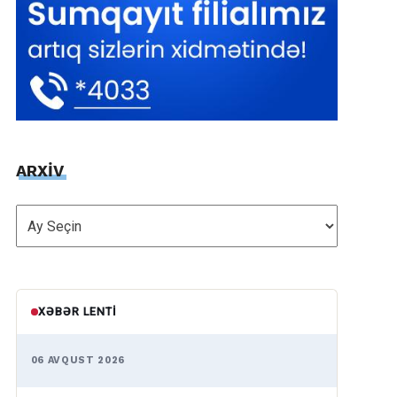
ARXİV
ARXİV
XƏBƏR LENTI
06 AVQUST 2026