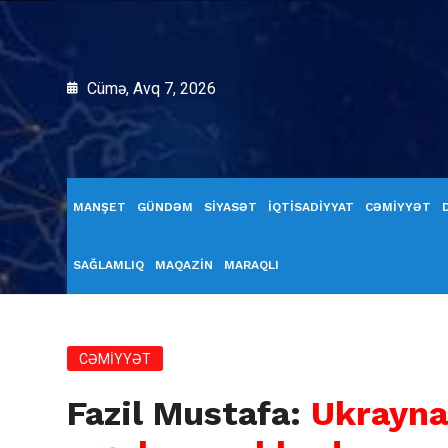
Cümə, Avq 7, 2026
MANŞET
GÜNDƏM
SİYASƏT
İQTİSADİYYAT
CƏMİYYƏT
SAĞLAMLIQ
MAQAZİN
MARAQLI
CƏMİYYƏT
Fazil Mustafa:
Ukrayna