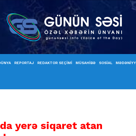
DÜNYA
REPORTAJ
REDAKTOR SEÇİMİ
MÜSAHİBƏ
SOSİAL
MƏDƏNİY
da yerə siqaret atan