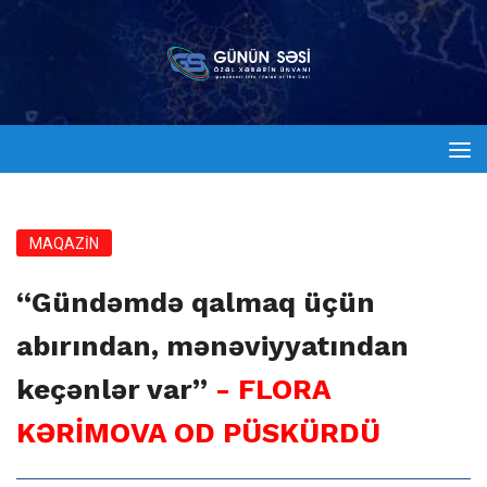
MAQAZİN
“Gündəmdə qalmaq üçün
abırından, mənəviyyatından
keçənlər var”
- FLORA
KƏRİMOVA OD PÜSKÜRDÜ