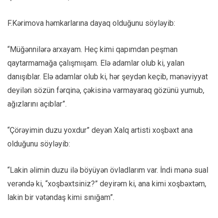
F.Kərimova həmkarlarına dayaq olduğunu söyləyib:
“Müğənnilərə arxayam. Heç kimi qapımdan peşman
qaytarmamağa çalışmışam. Elə adamlar olub ki, yalan
danışıblar. Elə adamlar olub ki, hər şeydən keçib, mənəviyyat
deyilən sözün fərqinə, çəkisinə varmayaraq gözünü yumub,
ağızlarını açıblar”.
“Çörəyimin duzu yoxdur” deyən Xalq artisti xoşbəxt ana
olduğunu söyləyib:
“Lakin əlimin duzu ilə böyüyən övladlarım var. İndi mənə sual
verəndə ki, “xoşbəxtsiniz?” deyirəm ki, ana kimi xoşbəxtəm,
lakin bir vətəndaş kimi sınığam”.