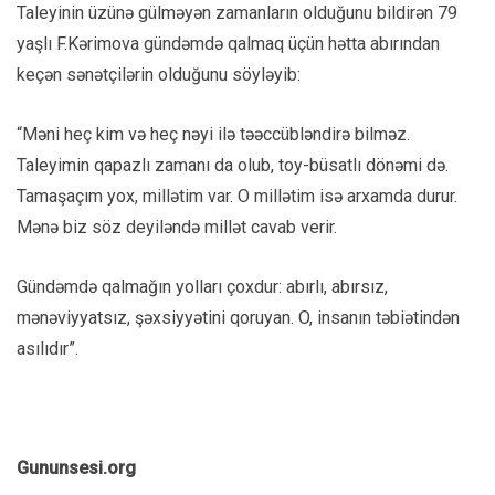
Taleyinin üzünə gülməyən zamanların olduğunu bildirən 79
yaşlı F.Kərimova gündəmdə qalmaq üçün hətta abırından
keçən sənətçilərin olduğunu söyləyib:
“Məni heç kim və heç nəyi ilə təəccübləndirə bilməz.
Taleyimin qapazlı zamanı da olub, toy-büsatlı dönəmi də.
Tamaşaçım yox, millətim var. O millətim isə arxamda durur.
Mənə biz söz deyiləndə millət cavab verir.
Gündəmdə qalmağın yolları çoxdur: abırlı, abırsız,
mənəviyyatsız, şəxsiyyətini qoruyan. O, insanın təbiətindən
asılıdır”.
Gununsesi.org