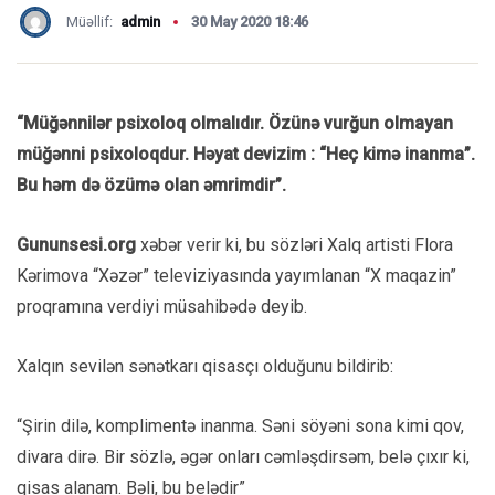
Müəllif:
admin
30 May 2020 18:46
“Müğənnilər psixoloq olmalıdır. Özünə vurğun olmayan
müğənni psixoloqdur. Həyat devizim : “Heç kimə inanma”.
Bu həm də özümə olan əmrimdir”.
Gununsesi.org
xəbər verir ki, bu sözləri Xalq artisti Flora
Kərimova “Xəzər” televiziyasında yayımlanan “X maqazin”
proqramına verdiyi müsahibədə deyib.
Xalqın sevilən sənətkarı qisasçı olduğunu bildirib:
“Şirin dilə, komplimentə inanma. Səni söyəni sona kimi qov,
divara dirə. Bir sözlə, əgər onları cəmləşdirsəm, belə çıxır ki,
qisas alanam. Bəli, bu belədir”