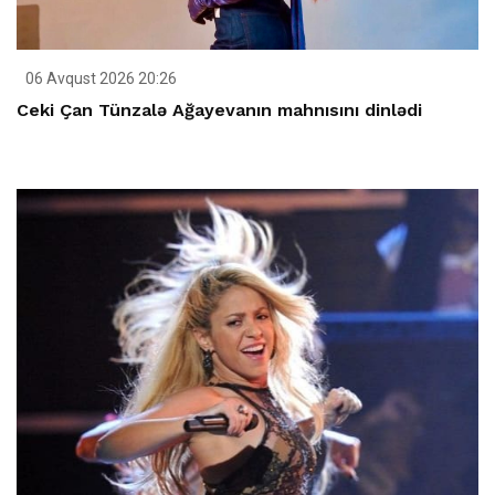
06 Avqust 2026 20:26
Ceki Çan Tünzalə Ağayevanın mahnısını dinlədi