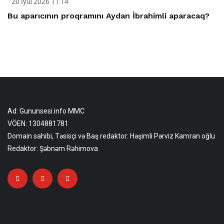
20 İyul 2026 11:14
Bu aparıcının proqramını Aydan İbrahimli aparacaq?
Ad: Gununsesi.info MMC
VÖEN: 1304881781
Domain sahibi, Təsisçi və Baş redaktor: Həşimli Pərviz Kamran oğlu
Redaktor: Şəbnəm Rəhimova