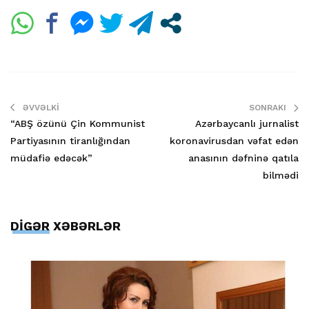
ƏVVƏLKI
SONRAKI
“ABŞ özünü Çin Kommunist
Azərbaycanlı jurnalist
Partiyasının tiranlığından
koronavirusdan vəfat edən
müdafiə edəcək”
anasının dəfninə qatıla
bilmədi
DİGƏR XƏBƏRLƏR