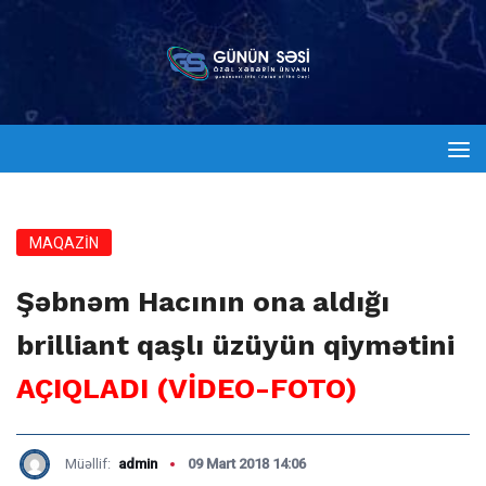
MAQAZİN
Şəbnəm Hacının ona aldığı
brilliant qaşlı üzüyün qiymətini
AÇIQLADI (VİDEO-FOTO)
Müəllif:
admin
09 Mart 2018 14:06