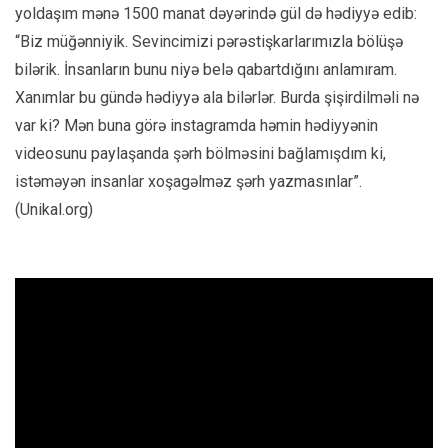
yoldaşım mənə 1500 manat dəyərində gül də hədiyyə edib:
“Biz müğənniyik. Sevincimizi pərəstişkarlarımızla bölüşə
bilərik. İnsanların bunu niyə belə qabartdığını anlamıram.
Xanımlar bu gündə hədiyyə ala bilərlər. Burda şişirdilməli nə
var ki? Mən buna görə instagramda həmin hədiyyənin
videosunu paylaşanda şərh bölməsini bağlamışdım ki,
istəməyən insanlar xoşagəlməz şərh yazmasınlar”.
(Unikal.org)