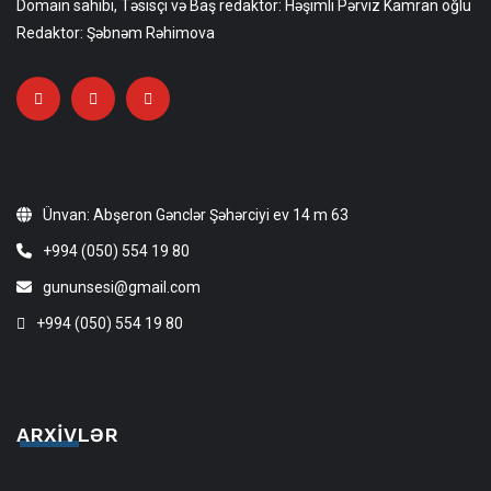
Domain sahibi, Təsisçi və Baş redaktor: Həşimli Pərviz Kamran oğlu
Redaktor: Şəbnəm Rəhimova
Ünvan: Abşeron Gənclər Şəhərciyi ev 14 m 63
+994 (050) 554 19 80
gununsesi@gmail.com
+994 (050) 554 19 80
ARXIVLƏR