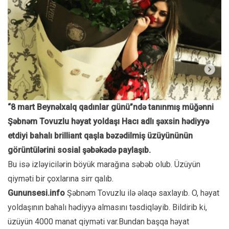
“8 mart Beynəlxalq qadınlar günü”ndə tanınmış müğənni
Şəbnəm Tovuzlu həyat yoldaşı Hacı adlı şəxsin hədiyyə
etdiyi bahalı brilliant qaşla bəzədilmiş üzüyününün
görüntülərini sosial şəbəkədə paylaşıb.
Bu isə izləyicilərin böyük marağına səbəb olub. Üzüyün
qiyməti bir çoxlarına sirr qalıb.
Gununsesi.info
Şəbnəm Tovuzlu ilə əlaqə saxlayıb. O, həyat
yoldaşının bahalı hədiyyə almasını təsdiqləyib. Bildirib ki,
üzüyün 4000 manat qiyməti var.Bundan başqa həyat