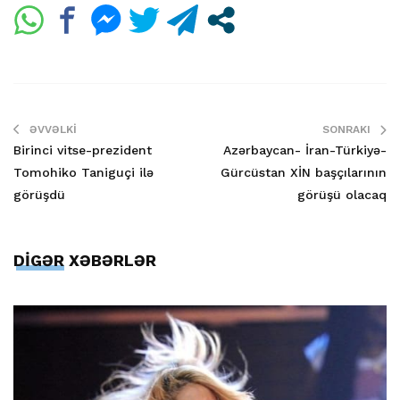
ƏVVƏLKI
SONRAKI
Birinci vitse-prezident
Azərbaycan- İran-Türkiyə-
Tomohiko Taniguçi ilə
Gürcüstan XİN başçılarının
görüşdü
görüşü olacaq
DİGƏR XƏBƏRLƏR