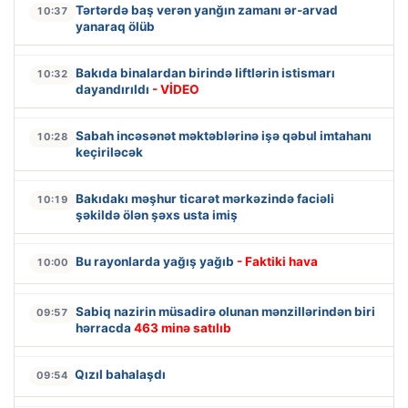
Tərtərdə baş verən yanğın zamanı ər-arvad
10:37
yanaraq ölüb
Bakıda binalardan birində liftlərin istismarı
10:32
dayandırıldı
- VİDEO
Sabah incəsənət məktəblərinə işə qəbul imtahanı
10:28
keçiriləcək
Bakıdakı məşhur ticarət mərkəzində faciəli
10:19
şəkildə ölən şəxs usta imiş
Bu rayonlarda yağış yağıb
- Faktiki hava
10:00
Sabiq nazirin müsadirə olunan mənzillərindən biri
09:57
hərracda
463 minə satılıb
Qızıl bahalaşdı
09:54