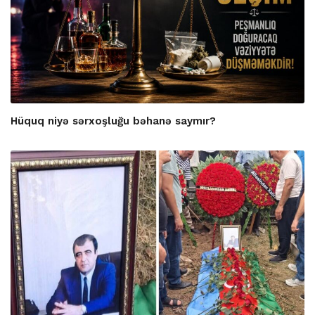
Hüquq niyə sərxoşluğu bəhanə saymır?