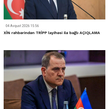
04 Avqust 2026 15:56
XİN rəhbərindən TRİPP layihəsi ilə bağlı AÇIQLAMA