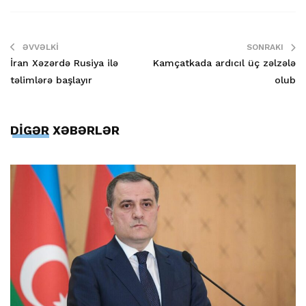
ƏVVƏLKI
SONRAKI
İran Xəzərdə Rusiya ilə
Kamçatkada ardıcıl üç zəlzələ
təlimlərə başlayır
olub
DİGƏR XƏBƏRLƏR