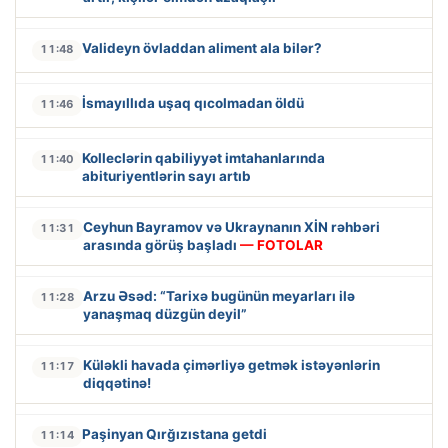
Valideyn övladdan aliment ala bilər?
11:48
İsmayıllıda uşaq qıcolmadan öldü
11:46
Kolleclərin qabiliyyət imtahanlarında
11:40
abituriyentlərin sayı artıb
Ceyhun Bayramov və Ukraynanın XİN rəhbəri
11:31
arasında görüş başladı
— FOTOLAR
Arzu Əsəd: “Tarixə bugünün meyarları ilə
11:28
yanaşmaq düzgün deyil”
Küləkli havada çimərliyə getmək istəyənlərin
11:17
diqqətinə!
Paşinyan Qırğızıstana getdi
11:14