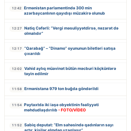
Ermənistan parlamentində 300 min
12:42
azərbaycanlının qayıdışı müzakirə olunub
Natiq Cəfərli: “Vergi məsuliyyətdirsə, nəzarət də
12:27
olmalıdır”
“Qarabağ” – “Dinamo” oyununun biletləri satışa
12:17
çıxarıldı
Vahid aylıq müavinət bütün məcburi köçkünlərə
12:02
təyin edilmir
Ermənistana 979 ton buğda göndərildi
11:58
Paytaxtda iki iaşə obyektinin fəaliyyəti
11:54
məhdudlaşdırılıb
- FOTO/VİDEO
Sabiq deputat: “Elm sahəsində qadınların sayı
11:52
artır, kişilər elmdən uzaqlaşır”