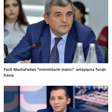
Fazil Mustafadan “möminlərin inancı” anlayışına fərqli
baxış