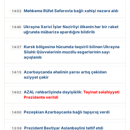
Məhkəmə Rüfət Səfərovla bağlı xahişi nəzərə aldı
14:52
Ukrayna Xarici İşlər Nazirliyi ölkənin hər bir raket
14:40
uğrunda mübarizə apardığını bildirib
Kursk bölgəsinə hücumda təqsirli bilinən Ukrayna
14:37
Silahlı Qüvvələrinin muzdlu əsgərlərinin sayı
açıqlanıb
Azərbaycanda əhalinin yarısı artıq çəkidən
14:15
əziyyət çəkir
AZAL rəhbərliyində dəyişiklik:
Təyinat səlahiyyəti
14:02
Prezidentə verildi
Pezeşkian Azərbaycanla bağlı tapşırıq verdi
14:00
Prezident Bəxtiyar Aslanbəylini təltif etdi
13:59