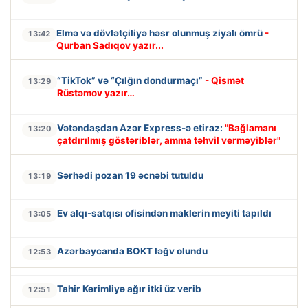
Elmə və dövlətçiliyə həsr olunmuş ziyalı ömrü
-
13:42
Qurban Sadıqov yazır...
“TikTok” və “Çılğın dondurmaçı”
- Qismət
13:29
Rüstəmov yazır…
Vətəndaşdan Azər Express-ə etiraz:
"Bağlamanı
13:20
çatdırılmış göstəriblər, amma təhvil verməyiblər"
Sərhədi pozan 19 əcnəbi tutuldu
13:19
Ev alqı-satqısı ofisindən maklerin meyiti tapıldı
13:05
Azərbaycanda BOKT ləğv olundu
12:53
Tahir Kərimliyə ağır itki üz verib
12:51