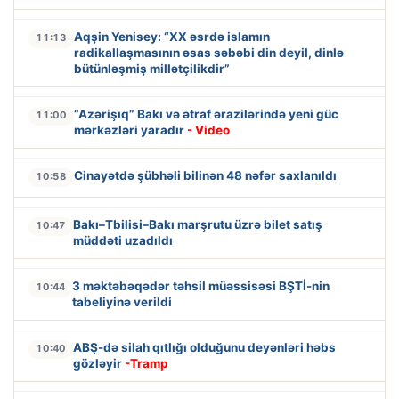
Aqşin Yenisey: “XX əsrdə islamın
11:13
radikallaşmasının əsas səbəbi din deyil, dinlə
bütünləşmiş millətçilikdir”
“Azərişıq” Bakı və ətraf ərazilərində yeni güc
11:00
mərkəzləri yaradır
- Video
Cinayətdə şübhəli bilinən 48 nəfər saxlanıldı
10:58
Bakı–Tbilisi–Bakı marşrutu üzrə bilet satış
10:47
müddəti uzadıldı
3 məktəbəqədər təhsil müəssisəsi BŞTİ-nin
10:44
tabeliyinə verildi
ABŞ-də silah qıtlığı olduğunu deyənləri həbs
10:40
gözləyir
-Tramp