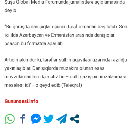
Şuşa Qlobal Media Forumunda jurnalistlərə açıqlamasında
deyib.
“Bu görüşdə danışıqlar üçüncü tərəf olmadan baş tutub. Son
iki ildə Azərbaycan və Ermənistan arasında danışıqlar
əsasən bu formatda aparılıb.
Artıq məlumdur ki, tərəflər sülh müqaviləsi üzərində razılığa
yaxınlaşıblar. Danışıqlarda müzakirə olunan əsas
mövzulardan biri də məhz bu – sülh sazişinin imzalanması
məsələsi idi”,- o qeyd edib.(Teleqraf)
Gununsesi.info