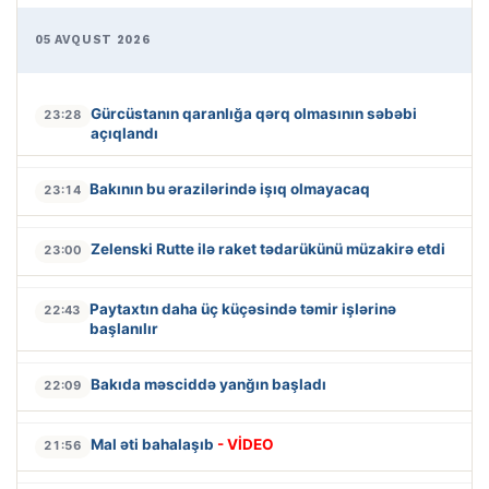
05 AVQUST 2026
Gürcüstanın qaranlığa qərq olmasının səbəbi
23:28
açıqlandı
Bakının bu ərazilərində işıq olmayacaq
23:14
Zelenski Rutte ilə raket tədarükünü müzakirə etdi
23:00
Paytaxtın daha üç küçəsində təmir işlərinə
22:43
başlanılır
Bakıda məsciddə yanğın başladı
22:09
Mal əti bahalaşıb
- VİDEO
21:56