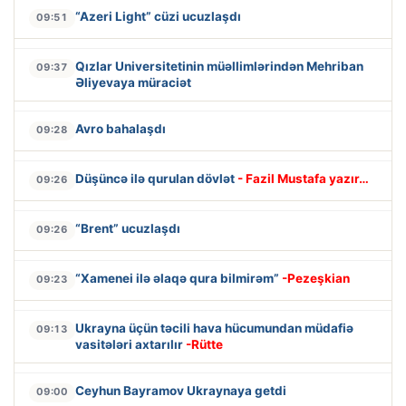
“Azeri Light” cüzi ucuzlaşdı
09:51
Qızlar Universitetinin müəllimlərindən Mehriban
09:37
Əliyevaya müraciət
Avro bahalaşdı
09:28
Düşüncə ilə qurulan dövlət
- Fazil Mustafa yazır…
09:26
“Brent” ucuzlaşdı
09:26
“Xamenei ilə əlaqə qura bilmirəm”
-Pezeşkian
09:23
Ukrayna üçün təcili hava hücumundan müdafiə
09:13
vasitələri axtarılır
-Rütte
Ceyhun Bayramov Ukraynaya getdi
09:00