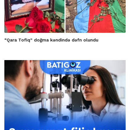
“Qara Tofiq” doğma kəndində dəfn olundu