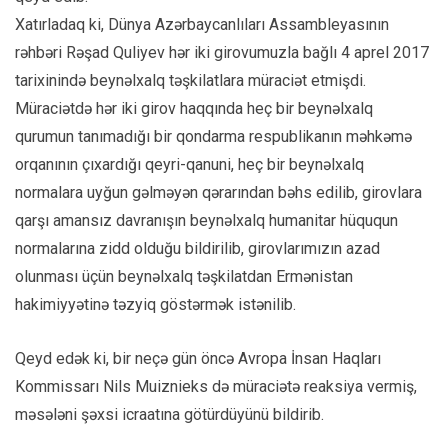
Xatırladaq ki, Dünya Azərbaycanlıları Assambleyasının
rəhbəri Rəşad Quliyev hər iki girovumuzla bağlı 4 aprel 2017
tarixinində beynəlxalq təşkilatlara müraciət etmişdi.
Müraciətdə hər iki girov haqqında heç bir beynəlxalq
qurumun tanımadığı bir qondarma respublikanın məhkəmə
orqanının çıxardığı qeyri-qanuni, heç bir beynəlxalq
normalara uyğun gəlməyən qərarından bəhs edilib, girovlara
qarşı amansız davranışın beynəlxalq humanitar hüququn
normalarına zidd olduğu bildirilib, girovlarımızın azad
olunması üçün beynəlxalq təşkilatdan Ermənistan
hakimiyyətinə təzyiq göstərmək istənilib.
Qeyd edək ki, bir neçə gün öncə Avropa İnsan Haqları
Kommissarı Nils Muiznieks də müraciətə reaksiya vermiş,
məsələni şəxsi icraatına götürdüyünü bildirib.