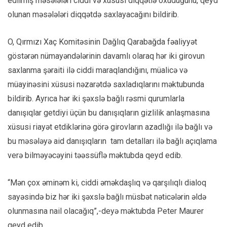
edilmiş məsələləri ciddi və xüsusi diqqətlə oxuduğunu, qeyd
olunan məsələləri diqqətdə saxlayacağını bildirib.
O, Qırmızı Xaç Komitəsinin Dağlıq Qarabağda fəaliyyət
göstərən nümayəndələrinin davamlı olaraq hər iki girovun
saxlanma şəraiti ilə ciddi maraqlandığını, müalicə və
müayinəsini xüsusi nəzarətdə saxladıqlarını məktubunda
bildirib. Ayrıca hər iki şəxslə bağlı rəsmi qurumlarla
danışıqlar getdiyi üçün bu danışıqların gizlilik anlaşmasına
xüsusi riayət etdiklərinə görə girovların azadlığı ilə bağlı və
bu məsələyə aid danışıqların tam detalları ilə bağlı açıqlama
verə bilməyəcəyini təəssüflə məktubda qeyd edib.
“Mən çox əminəm ki, ciddi əməkdaşlıq və qarşılıqlı dialoq
sayəsində biz hər iki şəxslə bağlı müsbət nəticələrin əldə
olunmasına nail olacağıq”,-deyə məktubda Peter Maurer
qeyd edib.