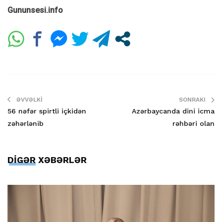
Gununsesi.info
ƏVVƏLKI
SONRAKI
56 nəfər spirtli içkidən
Azərbaycanda dini icma
zəhərlənib
rəhbəri olan
DİGƏR XƏBƏRLƏR