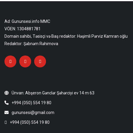
Ad: Gununsesi.info MMC
VÖEN: 1304881781
Domain sahibi, Təsisçi və Baş redaktor: Həşimli Pərviz Kamran oğlu
Redaktor: Şəbnəm Rəhimova
Ünvan: Abşeron Gənclər Şəhərciyi ev 14 m 63
+994 (050) 554 19 80
gununsesi@gmail.com
+994 (050) 554 19 80