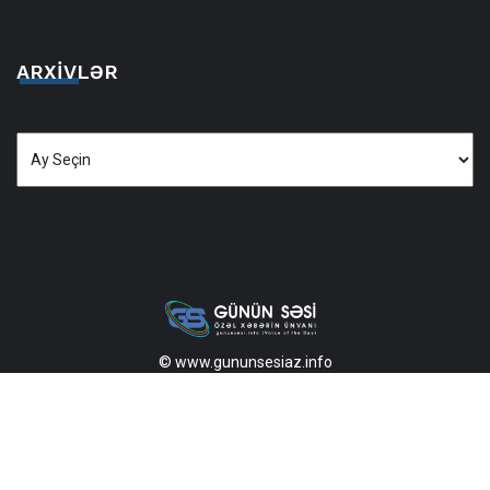
ARXIVLƏR
Arxivlər
© www.gununsesiaz.info
2013—2026 Məlumatdan istifadə etdikdə istinad mütləqdir