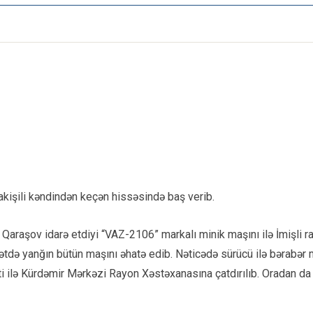
kişili kəndindən keçən hissəsində baş verib.
li Qaraşov idarə etdiyi “VAZ-2106” markalı minik maşını ilə İmişli
tdə yanğın bütün maşını əhatə edib. Nəticədə sürücü ilə bərabər m
rəti ilə Kürdəmir Mərkəzi Rayon Xəstəxanasına çatdırılıb. Oradan d