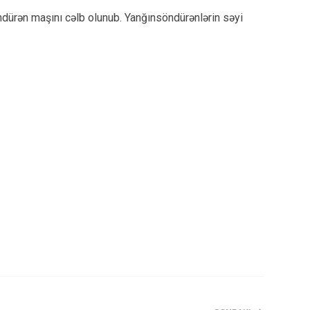
dürən maşını cəlb olunub. Yanğınsöndürənlərin səyi