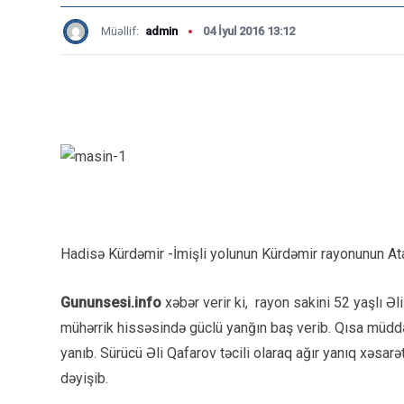
Müəllif:
admin
04 İyul 2016 13:12
Hadisə Kürdəmir -İmişli yolunun Kürdəmir rayonunun Ata
Gununsesi.info
xəbər verir ki, rayon sakini 52 yaşlı Ə
mühərrik hissəsində güclü yanğın baş verib. Qısa müddə
yanıb. Sürücü Əli Qafarov təcili olaraq ağır yanıq xəsa
dəyişib.