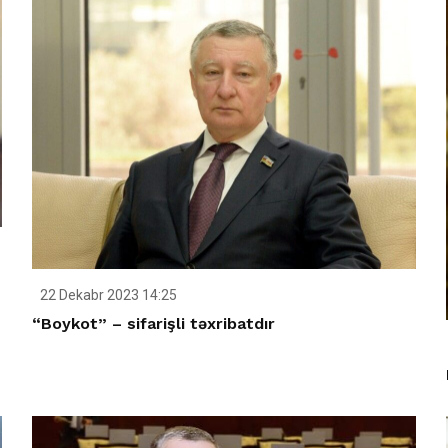
22 Dekabr 2023 14:25
“Boykot” – sifarişli təxribatdır