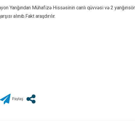
Rayon Yanğından Mühafizə Hissəsinin canlı qüvvəsi və 2 yanğınsön
şısı alınıb.Fakt araşdırılır.