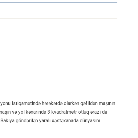
 rayonu istiqamətində hərəkətdə olarkən qəfildən maşının
aşın və yol kənarında 3 kvadratmetr otluq ərazi də
a Bakıya göndərilən yaralı xəstəxanada dünyasını