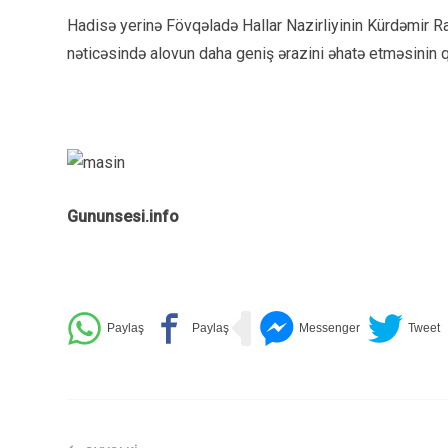
Hadisə yerinə Fövqəladə Hallar Nazirliyinin Kürdəmir 
nəticəsində alovun daha geniş ərazini əhatə etməsinin qar
Gununsesi.info