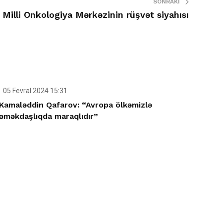
SONRAKI
Milli Onkologiya Mərkəzinin rüşvət siyahısı
05 Fevral 2024 15:31
Kamaləddin Qafarov: “Avropa ölkəmizlə
əməkdaşlıqda maraqlıdır”