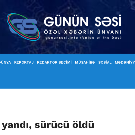
DÜNYA
REPORTAJ
REDAKTOR SEÇİMİ
MÜSAHİBƏ
SOSİAL
MƏDƏNİY
yandı, sürücü öldü