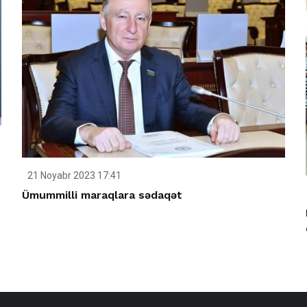
21 Noyabr 2023 17:41
Ümummilli maraqlara sədaqət