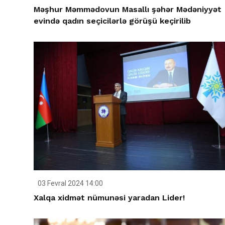
Məşhur Məmmədovun Masallı şəhər Mədəniyyət
evində qadın seçicilərlə görüşü keçirilib
03 Fevral 2024 14:00
Xalqa xidmət nümunəsi yaradan Lider!