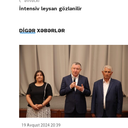
ƏVVƏLKI
İntensiv leysan gözlənilir
DİGƏR XƏBƏRLƏR
19 Avqust 2024 20:39