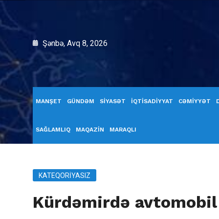
Şənbə, Avq 8, 2026
MANŞET
GÜNDƏM
SİYASƏT
İQTİSADİYYAT
CƏMİYYƏT
SAĞLAMLIQ
MAQAZİN
MARAQLI
KATEQORIYASIZ
Kürdəmirdə avtomobil 