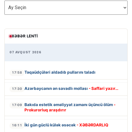
ARXİV
XƏBƏR LENTI
07 AVQUST 2026
Təqaüdçüləri aldadıb pullarını taladı
17:58
Azərbaycanın ən savadlı mollası
- Saffari yazır…
17:30
Bakıda estetik əməliyyat zamanı üçüncü ölüm
-
17:09
Prokurorluq araşdırır
İki gün güclü külək əsəcək
- XƏBƏRDARLIQ
16:11