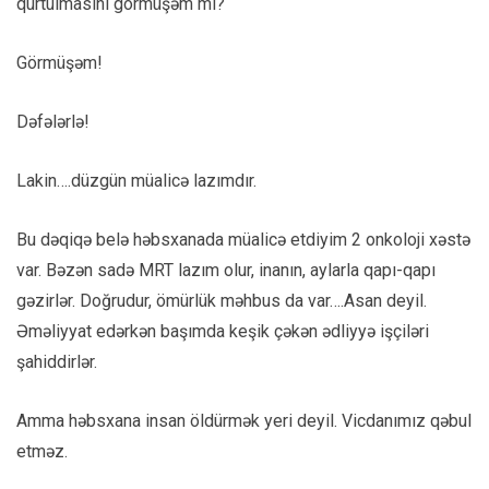
qurtulmasını görmüşəm mi?
Görmüşəm!
Dəfələrlə!
Lakin….düzgün müalicə lazımdır.
Bu dəqiqə belə həbsxanada müalicə etdiyim 2 onkoloji xəstə
var. Bəzən sadə MRT lazım olur, inanın, aylarla qapı-qapı
gəzirlər. Doğrudur, ömürlük məhbus da var….Asan deyil.
Əməliyyat edərkən başımda keşik çəkən ədliyyə işçiləri
şahiddirlər.
Amma həbsxana insan öldürmək yeri deyil. Vicdanımız qəbul
etməz.