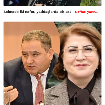
Səhnədə iki nəfər, yaddaşlarda bir səs
- Saffari yazır…