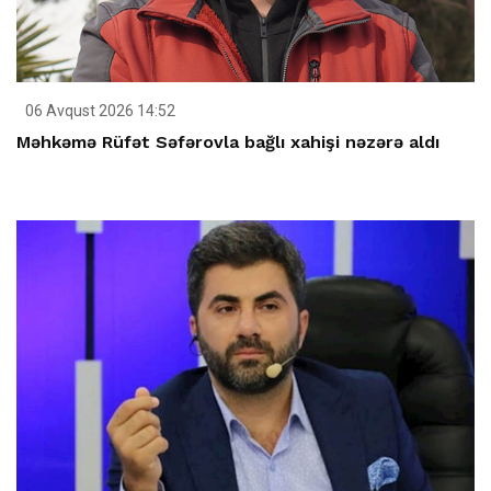
06 Avqust 2026 14:52
Məhkəmə Rüfət Səfərovla bağlı xahişi nəzərə aldı