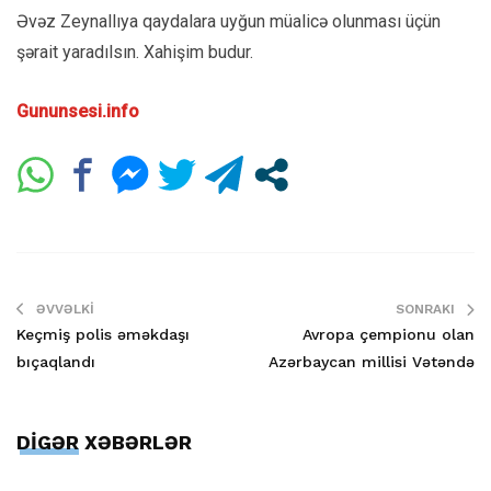
Əvəz Zeynallıya qaydalara uyğun müalicə olunması üçün
şərait yaradılsın. Xahişim budur.
Gununsesi.info
ƏVVƏLKI
SONRAKI
Keçmiş polis əməkdaşı
Avropa çempionu olan
bıçaqlandı
Azərbaycan millisi Vətəndə
DİGƏR XƏBƏRLƏR