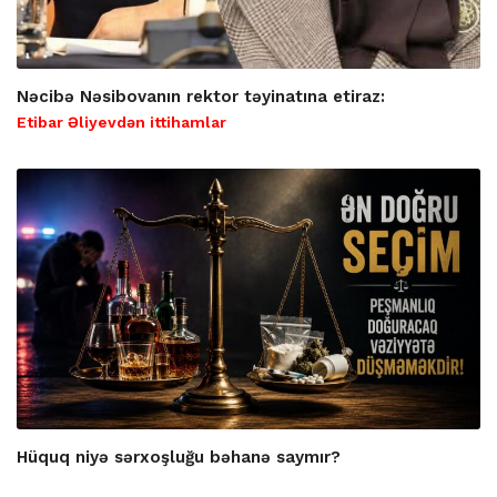
Nəcibə Nəsibovanın rektor təyinatına etiraz:
Etibar Əliyevdən ittihamlar
Hüquq niyə sərxoşluğu bəhanə saymır?