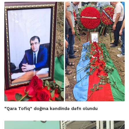
“Qara Tofiq” doğma kəndində dəfn olundu