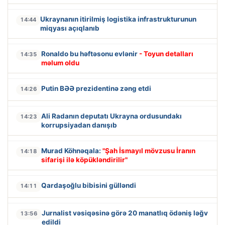
Ukraynanın itirilmiş logistika infrastrukturunun
14:44
miqyası açıqlanıb
Ronaldo bu həftəsonu evlənir
- Toyun detalları
14:35
məlum oldu
Putin BƏƏ prezidentinə zəng etdi
14:26
Ali Radanın deputatı Ukrayna ordusundakı
14:23
korrupsiyadan danışıb
Murad Köhnəqala:
"Şah İsmayıl mövzusu İranın
14:18
sifarişi ilə köpükləndirilir"
Qardaşoğlu bibisini gülləndi
14:11
Jurnalist vəsiqəsinə görə 20 manatlıq ödəniş ləğv
13:56
edildi