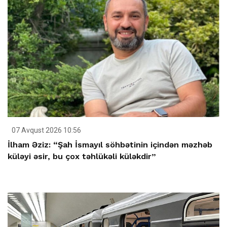
07 Avqust 2026 10:56
İlham Əziz: “Şah İsmayıl söhbətinin içindən məzhəb
küləyi əsir, bu çox təhlükəli küləkdir”