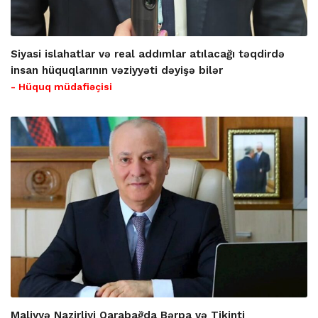
Siyasi islahatlar və real addımlar atılacağı təqdirdə
insan hüquqlarının vəziyyəti dəyişə bilər
- Hüquq müdafiəçisi
Maliyyə Nazirliyi Qarabağda Bərpa və Tikinti