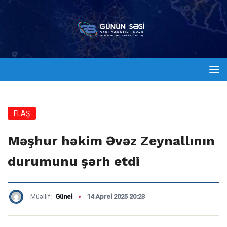
FLAŞ
Məşhur həkim Əvəz Zeynallının
durumunu şərh etdi
Müəllif:
Günel
14 Aprel 2025 20:23