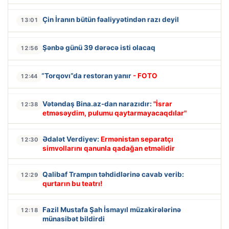
Çin İranın bütün fəaliyyətindən razı deyil
13:01
Şənbə günü 39 dərəcə isti olacaq
12:56
“Torqovı”da restoran yanır
- FOTO
12:44
Vətəndaş Bina.az-dan narazıdır:
"İsrar
12:38
etməsəydim, pulumu qaytarmayacaqdılar"
Ədalət Verdiyev:
Ermənistan separatçı
12:30
simvollarını qanunla qadağan etməlidir
Qalibaf Trampın təhdidlərinə cavab verib:
12:29
qurtarın bu teatrı!
Fazil Mustafa Şah İsmayıl müzakirələrinə
12:18
münasibət bildirdi