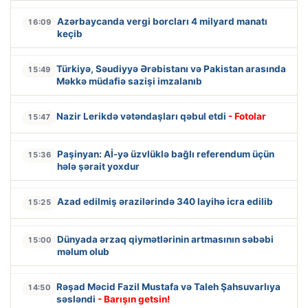
Azərbaycanda vergi borcları 4 milyard manatı
16:09
keçib
Türkiyə, Səudiyyə Ərəbistanı və Pakistan arasında
15:49
Məkkə müdafiə sazişi imzalanıb
Nazir Lerikdə vətəndaşları qəbul etdi
- Fotolar
15:47
Paşinyan: Aİ-yə üzvlüklə bağlı referendum üçün
15:36
hələ şərait yoxdur
Azad edilmiş ərazilərində 340 layihə icra edilib
15:25
Dünyada ərzaq qiymətlərinin artmasının səbəbi
15:00
məlum olub
Rəşad Məcid Fazil Mustafa və Taleh Şahsuvarlıya
14:50
səsləndi
- Barışın getsin!