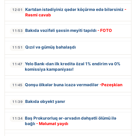
Kartdan istədiyiniz qədər köçürmə edə bilərsiniz
-
12:01
Rəsmi cavab
Bakıda vəzifəli şəxsin meyiti tapıldı
- FOTO
11:53
Qızıl və gümüş bahalaşdı
11:51
Yelo Bank-dan ilk kreditə özəl 1% endirim və 0%
11:47
komissiya kampaniyası!
Qonşu ölkələr buna icazə vermədilər
-Pezeşkian
11:45
Bakıda obyekt yanır
11:39
Baş Prokurorluq ər-arvadın dəhşətli ölümü ilə
11:34
bağlı
- Məlumat yaydı