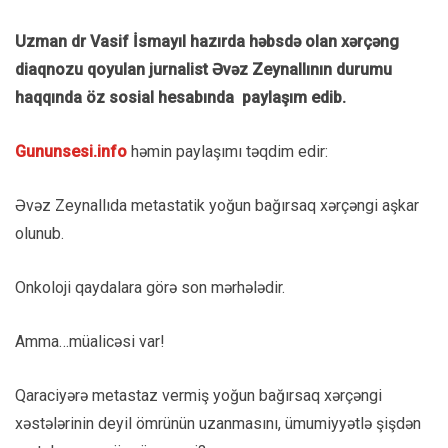
Uzman dr Vasif İsmayıl hazırda həbsdə olan xərçəng
diaqnozu qoyulan jurnalist Əvəz Zeynallının durumu
haqqında öz sosial hesabında paylaşım edib.
Gununsesi.info
həmin paylaşımı təqdim edir:
Əvəz Zeynallıda metastatik yoğun bağırsaq xərçəngi aşkar
olunub.
Onkoloji qaydalara görə son mərhələdir.
Amma…müalicəsi var!
Qaraciyərə metastaz vermiş yoğun bağırsaq xərçəngi
xəstələrinin deyil ömrünün uzanmasını, ümumiyyətlə şişdən