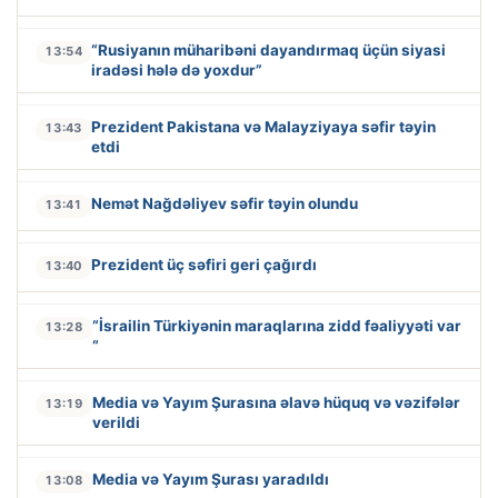
“Rusiyanın müharibəni dayandırmaq üçün siyasi
13:54
iradəsi hələ də yoxdur”
Prezident Pakistana və Malayziyaya səfir təyin
13:43
etdi
Nemət Nağdəliyev səfir təyin olundu
13:41
Prezident üç səfiri geri çağırdı
13:40
“İsrailin Türkiyənin maraqlarına zidd fəaliyyəti var
13:28
“
Media və Yayım Şurasına əlavə hüquq və vəzifələr
13:19
verildi
Media və Yayım Şurası yaradıldı
13:08