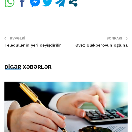
ƏVVƏLKI
SONRAKI
Teleqüllənin yeri dəyişdirilir
Əvəz Ələkbərovun oğluna
DİGƏR XƏBƏRLƏR