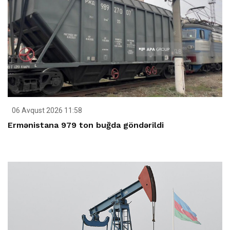
06 Avqust 2026 11:58
Ermənistana 979 ton buğda göndərildi