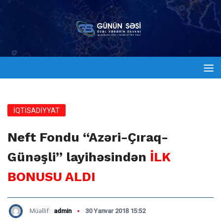
İQTİSADİYYAT
Neft Fondu “Azəri-Çıraq-
Günəşli” layihəsindən
İLK
BONUSU ALDI
Müəllif:
admin
30 Yanvar 2018 15:52