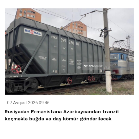
07 Avqust 2026 09:46
Rusiyadan Ermənistana Azərbaycandan tranzit
keçməklə buğda və daş kömür göndəriləcək