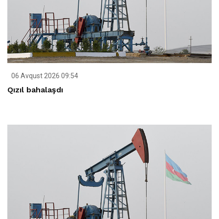
06 Avqust 2026 09:54
Qızıl bahalaşdı