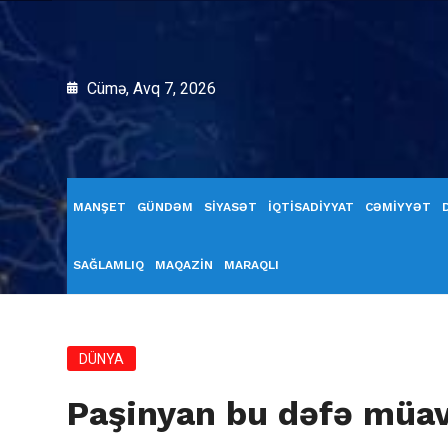
Cümə, Avq 7, 2026
MANŞET
GÜNDƏM
SİYASƏT
İQTİSADİYYAT
CƏMİYYƏT
SAĞLAMLIQ
MAQAZİN
MARAQLI
DÜNYA
Paşinyan bu dəfə müav