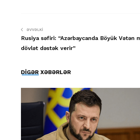
ƏVVƏLKI
Rusiya səfiri: “Azərbaycanda Böyük Vətən mü
dövlət dəstək verir”
DİGƏR XƏBƏRLƏR