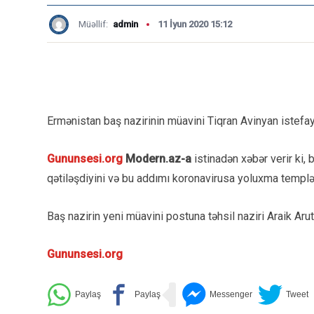
Müəllif:
admin
11 İyun 2020 15:12
Ermənistan baş nazirinin müavini Tiqran Avinyan istefaya
Gununsesi.org
Modern.az-a
istinadən xəbər verir ki,
qətiləşdiyini və bu addımı koronavirusa yoluxma templəri
Baş nazirin yeni müavini postuna təhsil naziri Araik Arut
Gununsesi.org