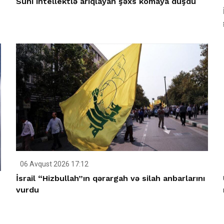
Süni intellektlə arıqlayan şəxs komaya düşdü
06 Avqust 2026 17:12
İsrail “Hizbullah”ın qərargah və silah anbarlarını
vurdu