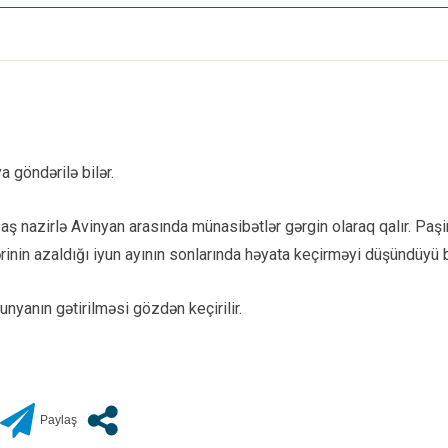
 göndərilə bilər.
 baş nazirlə Avinyan arasında münasibətlər gərgin olaraq qalır. Pa
nin azaldığı iyun ayının sonlarında həyata keçirməyi düşündüyü bil
unyanın gətirilməsi gözdən keçirilir.