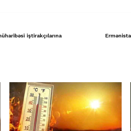
haribəsi iştirakçılarına
Ermənista