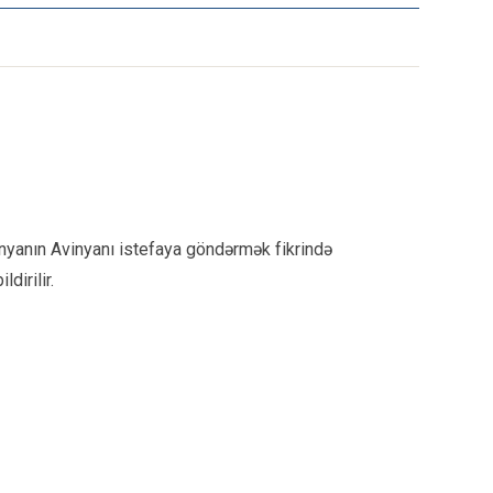
şinyanın Avinyanı istefaya göndərmək fikrində
dirilir.