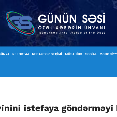
DÜNYA
REPORTAJ
REDAKTOR SEÇİMİ
MÜSAHİBƏ
SOSİAL
MƏDƏNİY
inini istefaya göndərməy