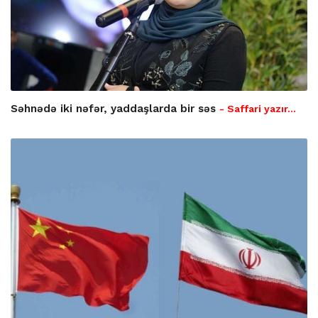
Səhnədə iki nəfər, yaddaşlarda bir səs
- Saffari yazır…