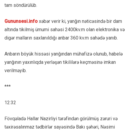
tam söndürülüb.
Gununsesi.info
xəbər verir ki, yanğın nəticəsində bir dam
altında tikilmiş ümumi sahəsi 2400kv.m olan elektronika və
digər malların saxlanıldığı anbar 360 kv.m sahədə yanıb.
Anbarın böyük hissəsi yanğından mühafizə olunub, habelə
yanğının yaxınlıqda yerləşən tikililərə keçməsinə imkan
verilməyib.
***
12:32
Fövqəladə Hallar Nazirliyi tərəfindən görülmüş zəruri və
təxirəsalınmaz tədbirlər sayəsində Bakı şəhəri, Nəsimi