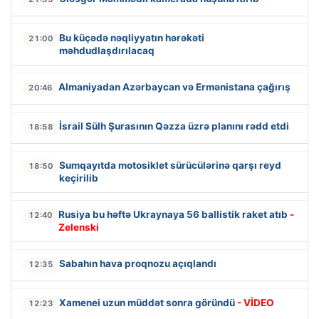
Bu küçədə nəqliyyatın hərəkəti
21:00
məhdudlaşdırılacaq
Almaniyadan Azərbaycan və Ermənistana çağırış
20:46
İsrail Sülh Şurasının Qəzza üzrə planını rədd etdi
18:58
Sumqayıtda motosiklet sürücülərinə qarşı reyd
18:50
keçirilib
Rusiya bu həftə Ukraynaya 56 ballistik raket atıb
-
12:40
Zelenski
Sabahın hava proqnozu açıqlandı
12:35
Xamenei uzun müddət sonra göründü
- VİDEO
12:23