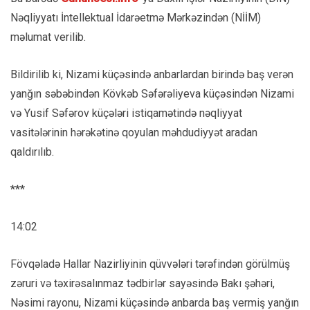
Nəqliyyatı İntellektual İdarəetmə Mərkəzindən (NİİM)
məlumat verilib.
Bildirilib ki, Nizami küçəsində anbarlardan birində baş verən
yanğın səbəbindən Kövkəb Səfərəliyeva küçəsindən Nizami
və Yusif Səfərov küçələri istiqamətində nəqliyyat
vasitələrinin hərəkətinə qoyulan məhdudiyyət aradan
qaldırılıb.
***
14:02
Fövqəladə Hallar Nazirliyinin qüvvələri tərəfindən görülmüş
zəruri və təxirəsalınmaz tədbirlər sayəsində Bakı şəhəri,
Nəsimi rayonu, Nizami küçəsində anbarda baş vermiş yanğın