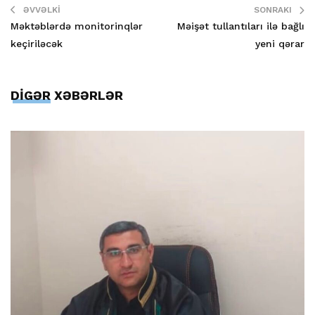
ƏVVƏLKI
SONRAKI
Məktəblərdə monitorinqlər
Məişət tullantıları ilə bağlı
keçiriləcək
yeni qərar
DİGƏR XƏBƏRLƏR