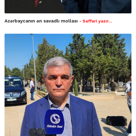
Azərbaycanın ən savadlı mollası
- Saffari yazır…