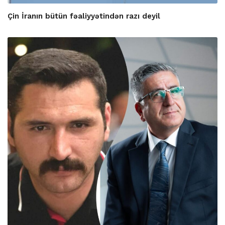
Çin İranın bütün fəaliyyətindən razı deyil