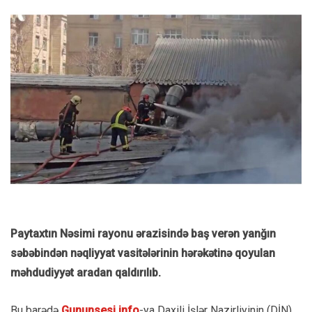
Paytaxtın Nəsimi rayonu ərazisində baş verən yanğın
səbəbindən nəqliyyat vasitələrinin hərəkətinə qoyulan
məhdudiyyət aradan qaldırılıb.
Bu barədə
Gununsesi.info
-ya Daxili İşlər Nazirliyinin (DİN)