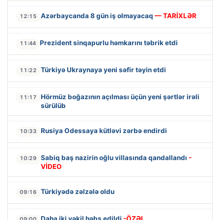
Azərbaycanda 8 gün iş olmayacaq
— TARİXLƏR
12:15
Prezident sinqapurlu həmkarını təbrik etdi
11:44
Türkiyə Ukraynaya yeni səfir təyin etdi
11:22
Hörmüz boğazının açılması üçün yeni şərtlər irəli
11:17
sürülüb
Rusiya Odessaya kütləvi zərbə endirdi
10:33
Sabiq baş nazirin oğlu villasında qandallandı
-
10:29
VİDEO
Türkiyədə zəlzələ oldu
09:16
Daha iki vəkil həbs edildi
-ÖZƏL
09:00