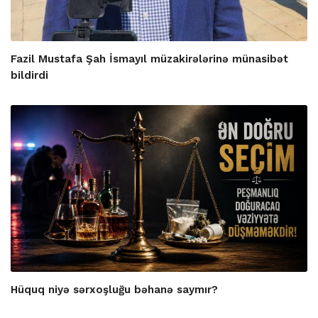
Fazil Mustafa Şah İsmayıl müzakirələrinə münasibət
bildirdi
Hüquq niyə sərxoşluğu bəhanə saymır?