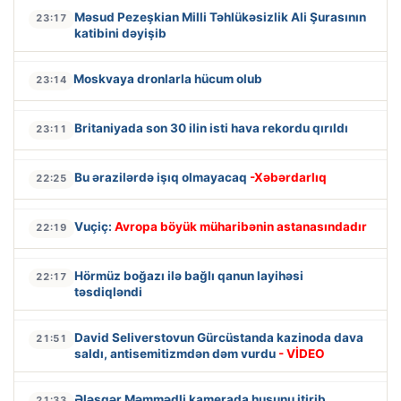
Məsud Pezeşkian Milli Təhlükəsizlik Ali Şurasının
23:17
katibini dəyişib
Moskvaya dronlarla hücum olub
23:14
Britaniyada son 30 ilin isti hava rekordu qırıldı
23:11
Bu ərazilərdə işıq olmayacaq
-Xəbərdarlıq
22:25
Vuçiç:
Avropa böyük müharibənin astanasındadır
22:19
Hörmüz boğazı ilə bağlı qanun layihəsi
22:17
təsdiqləndi
David Seliverstovun Gürcüstanda kazinoda dava
21:51
saldı, antisemitizmdən dəm vurdu
- VİDEO
Ələsgər Məmmədli kamerada huşunu itirib
21:33