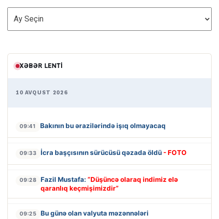
ARXİV
XƏBƏR LENTI
10 AVQUST 2026
Bakının bu ərazilərində işıq olmayacaq
09:41
İcra başçısının sürücüsü qəzada öldü
- FOTO
09:33
Fazil Mustafa:
“Düşüncə olaraq indimiz elə
09:28
qaranlıq keçmişimizdir”
Bu günə olan valyuta məzənnələri
09:25