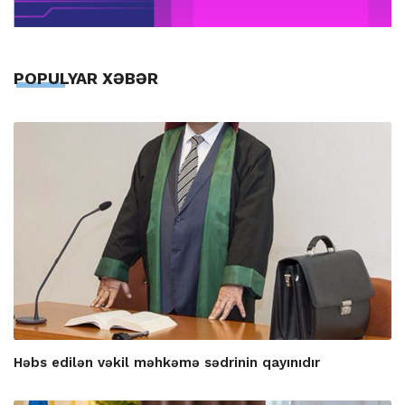
POPULYAR XƏBƏR
Həbs edilən vəkil məhkəmə sədrinin qayınıdır