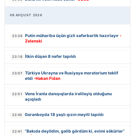
08 AVQUST 2026
Putin müharibə üçün gizli səfərbərlik hazırlayır
-
23:28
Zelenski
İtkin düşən 8 nəfər tapıldı
23:18
Türkiyə Ukrayna və Rusiyaya moratorium təklif
23:07
etdi
-Hakan Fidan
Vens İranla danışıqlarda irəliləyiş olduğunu
22:51
açıqladı
Goranboyda 18 yaşlı qızın meyiti tapıldı
22:45
“Bakıda deyildim, gəlib gördüm ki, evimi sökürlər”
22:41