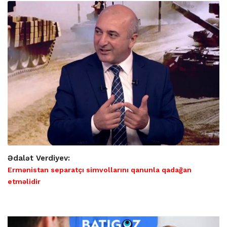
Ədalət Verdiyev:
Ermənistan separatçı simvollarını qanunla qadağan
etməlidir