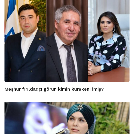
Məşhur fırıldaqçı görün kimin kürəkəni imiş?