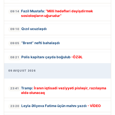
Fazil Mustafa:
“Milli hədəfləri dəyişdirmək
09:14
sosioloqların uğurudur”
Qızıl ucuzlaşdı
09:10
“Brent” nefti bahalaşdı
09:05
Polis kapitanı çayda boğulub
-ÖZƏL
08:21
09 AVQUST 2026
Tramp:
İranın iqtisadi vəziyyəti pisləşir, razılaşma
23:41
əldə olunacaq
Leyla Əliyeva Fatimə üçün mahnı yazdı
- VİDEO
23:20