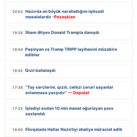
Hazırda ən böyük narahatlığım iqtisadi
20:03
məsələlərdir
-Pezeşkian
İlham Əliyev Donald Trampla danışdı
19:28
Paşinyan və Tramp TRIPP layihəsini müzakirə
18:54
ediblər
Qızıl bahalaşdı
18:43
“Toy xərclərini, qızılı, cehizi zəruri sayanlar
17:38
evlənməsə yaxşıdır”
— Deputat
İşlədiyi evdən 10 min manat oğurlayan şəxs
17:32
saxlanıldı
Fövqəladə Hallar Nazirliyi əhaliyə müraciət edib
16:00