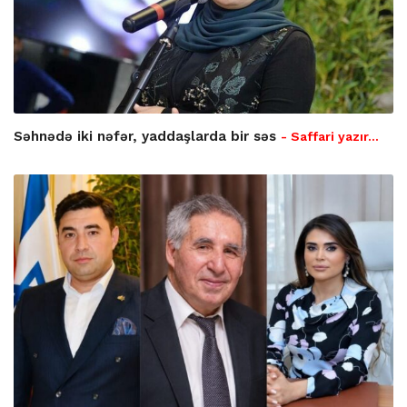
Səhnədə iki nəfər, yaddaşlarda bir səs
- Saffari yazır…