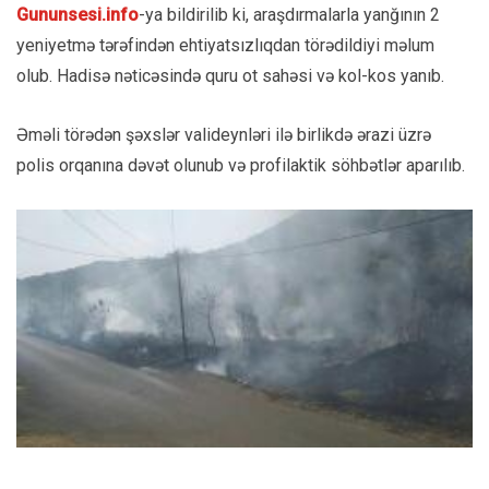
Gununsesi.info
-ya bildirilib ki, araşdırmalarla yanğının 2
yeniyetmə tərəfindən ehtiyatsızlıqdan törədildiyi məlum
olub. Hadisə nəticəsində quru ot sahəsi və kol-kos yanıb.
Əməli törədən şəxslər valideynləri ilə birlikdə ərazi üzrə
polis orqanına dəvət olunub və profilaktik söhbətlər aparılıb.