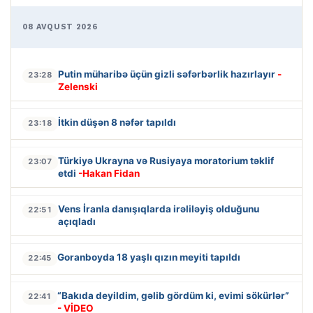
08 AVQUST 2026
Putin müharibə üçün gizli səfərbərlik hazırlayır
-
23:28
Zelenski
İtkin düşən 8 nəfər tapıldı
23:18
Türkiyə Ukrayna və Rusiyaya moratorium təklif
23:07
etdi
-Hakan Fidan
Vens İranla danışıqlarda irəliləyiş olduğunu
22:51
açıqladı
Goranboyda 18 yaşlı qızın meyiti tapıldı
22:45
“Bakıda deyildim, gəlib gördüm ki, evimi sökürlər”
22:41
- VİDEO