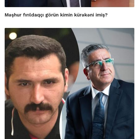
Məşhur fırıldaqçı görün kimin kürəkəni imiş?