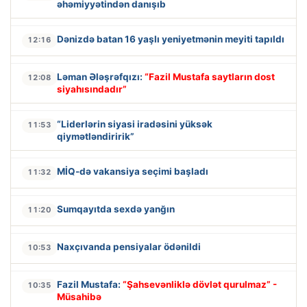
əhəmiyyətindən danışıb
Dənizdə batan 16 yaşlı yeniyetmənin meyiti tapıldı
12:16
Ləman Ələşrəfqızı:
“Fazil Mustafa saytların dost
12:08
siyahısındadır”
“Liderlərin siyasi iradəsini yüksək
11:53
qiymətləndiririk”
MİQ-də vakansiya seçimi başladı
11:32
Sumqayıtda sexdə yanğın
11:20
Naxçıvanda pensiyalar ödənildi
10:53
Fazil Mustafa:
“Şahsevənliklə dövlət qurulmaz” -
10:35
Müsahibə