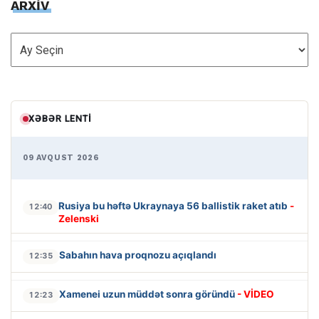
ARXİV
ARXİV
XƏBƏR LENTI
09 AVQUST 2026
Rusiya bu həftə Ukraynaya 56 ballistik raket atıb
-
12:40
Zelenski
Sabahın hava proqnozu açıqlandı
12:35
Xamenei uzun müddət sonra göründü
- VİDEO
12:23