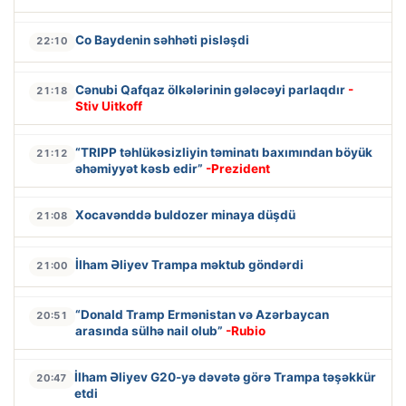
Co Baydenin səhhəti pisləşdi
22:10
Cənubi Qafqaz ölkələrinin gələcəyi parlaqdır
-
21:18
Stiv Uitkoff
“TRIPP təhlükəsizliyin təminatı baxımından böyük
21:12
əhəmiyyət kəsb edir”
-Prezident
Xocavənddə buldozer minaya düşdü
21:08
İlham Əliyev Trampa məktub göndərdi
21:00
“Donald Tramp Ermənistan və Azərbaycan
20:51
arasında sülhə nail olub”
-Rubio
İlham Əliyev G20-yə dəvətə görə Trampa təşəkkür
20:47
etdi