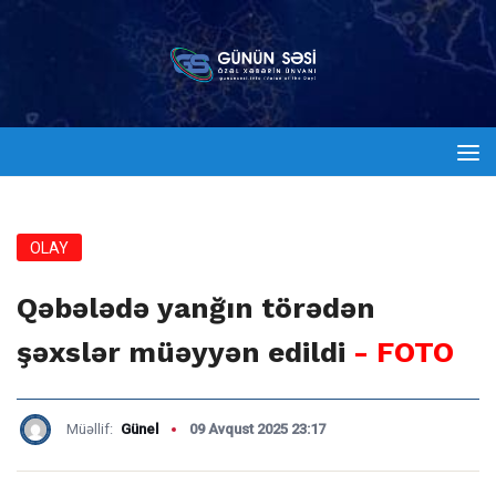
OLAY
Qəbələdə yanğın törədən
şəxslər müəyyən edildi
- FOTO
Müəllif:
Günel
09 Avqust 2025 23:17