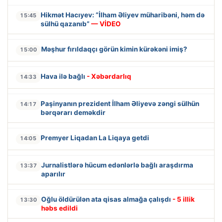
Hikmət Hacıyev: “İlham Əliyev müharibəni, həm də
15:45
sülhü qazanıb”
— VİDEO
Məşhur fırıldaqçı görün kimin kürəkəni imiş?
15:00
Hava ilə bağlı
- Xəbərdarlıq
14:33
Paşinyanın prezident İlham Əliyevə zəngi sülhün
14:17
bərqərarı deməkdir
Premyer Liqadan La Liqaya getdi
14:05
Jurnalistlərə hücum edənlərlə bağlı araşdırma
13:37
aparılır
Oğlu öldürülən ata qisas almağa çalışdı
- 5 illik
13:30
həbs edildi