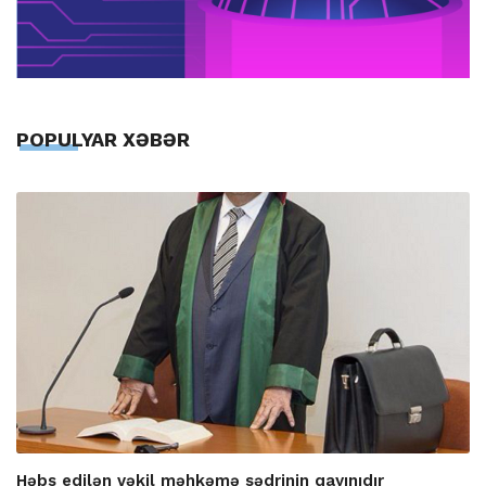
POPULYAR XƏBƏR
Həbs edilən vəkil məhkəmə sədrinin qayınıdır