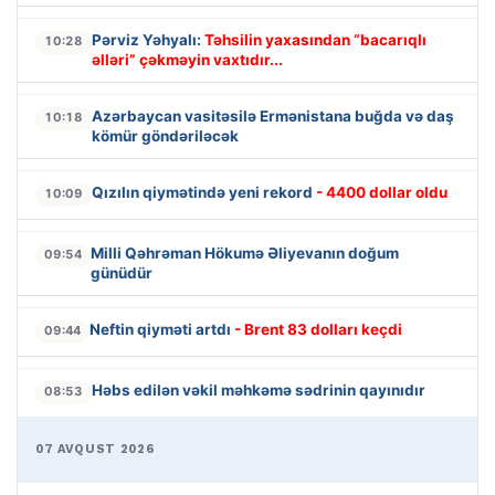
Pərviz Yəhyalı:
Təhsilin yaxasından “bacarıqlı
10:28
əlləri” çəkməyin vaxtıdır...
Azərbaycan vasitəsilə Ermənistana buğda və daş
10:18
kömür göndəriləcək
Qızılın qiymətində yeni rekord
- 4400 dollar oldu
10:09
Milli Qəhrəman Hökumə Əliyevanın doğum
09:54
günüdür
Neftin qiyməti artdı
- Brent 83 dolları keçdi
09:44
Həbs edilən vəkil məhkəmə sədrinin qayınıdır
08:53
07 AVQUST 2026