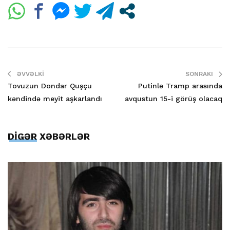
ƏVVƏLKI
SONRAKI
Tovuzun Dondar Quşçu
Putinlə Tramp arasında
kəndində meyit aşkarlandı
avqustun 15-i görüş olacaq
DİGƏR XƏBƏRLƏR