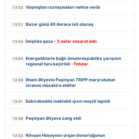
Vaşinqton razılaşmaları nəticə verib
13:22
Bazar günü 40 dərəcə isti olacaq
13:21
İmişlidə qəza
- 3 nəfər xəsarət aldı
13:04
Energetiklərlə bağlı ümumrespublika yarışının
13:03
regional turu keçirildi
- Fotolar
İlham Əliyevlə Paşinyan TRIPP marşrutunun
12:59
icrasını müzakirə etdilər
Sabirabadda məktəbli qızın meyiti tapıldı
12:41
Paşinyan Əliyevə zəng etdi
12:39
Rövşən Hüseynov orqan donorluğunun
12:22