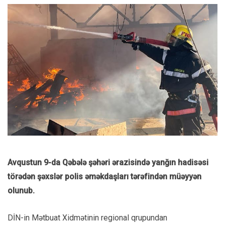
Avqustun 9-da Qəbələ şəhəri ərazisində yanğın hadisəsi
törədən şəxslər polis əməkdaşları tərəfindən müəyyən
olunub.
DİN-in Mətbuat Xidmətinin regional qrupundan