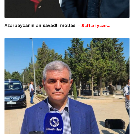
Azərbaycanın ən savadlı mollası
- Saffari yazır…