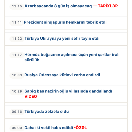
Azərbaycanda 8 gün iş olmayacaq
— TARİXLƏR
12:15
Prezident sinqapurlu həmkarını təbrik etdi
11:44
Türkiyə Ukraynaya yeni səfir təyin etdi
11:22
Hörmüz boğazının açılması üçün yeni şərtlər irəli
11:17
sürülüb
Rusiya Odessaya kütləvi zərbə endirdi
10:33
Sabiq baş nazirin oğlu villasında qandallandı
-
10:29
VİDEO
Türkiyədə zəlzələ oldu
09:16
Daha iki vəkil həbs edildi
-ÖZƏL
09:00