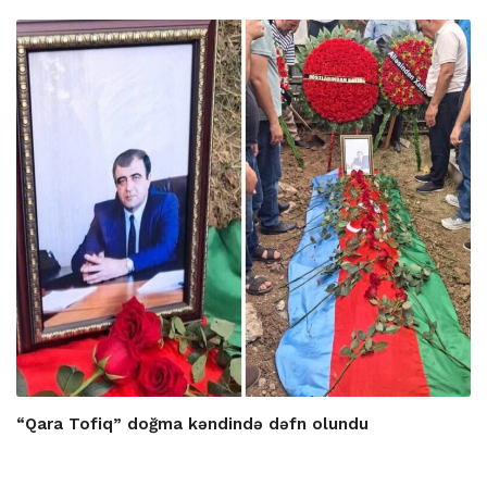
“Qara Tofiq” doğma kəndində dəfn olundu