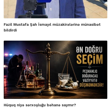
Fazil Mustafa Şah İsmayıl müzakirələrinə münasibət
bildirdi
Hüquq niyə sərxoşluğu bəhanə saymır?