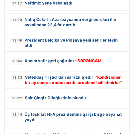
Neftimiz yenə bahalaşdı
14:17
Natiq Cəfərli: Azərbaycanda vergi borcları ilin
14:00
əvvəlindən 22,4 faiz artıb
Prezident Belçika və Polşaya yeni səfirlər təyin
13:49
etdi
Xanım səfir geri çağırıldı
- SƏRƏNCAM
13:46
Vətəndaş “İrşad”dan narazılıq edir:
“Kondisioner
13:33
bir ay sonra sıradan çıxdı, problemi həll etmirlər”
Şair Çingiz Əlioğlu dəfn olundu
13:22
Üç təşkilat FIFA prezidentinə qarşı birgə bəyanat
13:14
yaydı