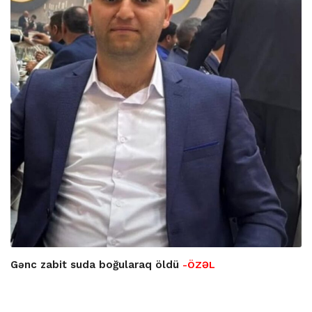
Gənc zabit suda boğularaq öldü
-ÖZƏL