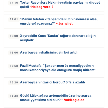
Tərtər Rayon İcra Hakimiyyətinin paylaşımı diqqət
17:15
çəkdi
–Nə baş verdi?
“Mənim telefon kitabçamda Putinin nömrəsi olsa,
17:01
onu da yığacaqsınız?”
- Jurnalist
Xeyrəddin Xoca “Kasko” sığortadan narazılığını
16:09
açıqladı:
Azərbaycan əhalisinin gəlirləri artdı
16:00
Fazil Mustafa: “Şəxsən mən öz məsuliyyətimin
15:58
hansı kateqoriyaya aid olduğunu dəqiq bilirəm”
Azərbaycanın xarici borcu 7,5 faiz azalıb
15:29
Güclü külək ağacı avtomobilin üzərinə aşırsa,
15:28
məsuliyyət kimə aid olur?
– Vəkil açıqladı