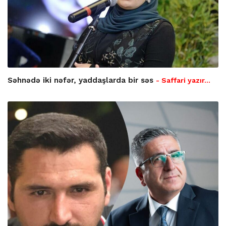
Səhnədə iki nəfər, yaddaşlarda bir səs
- Saffari yazır…