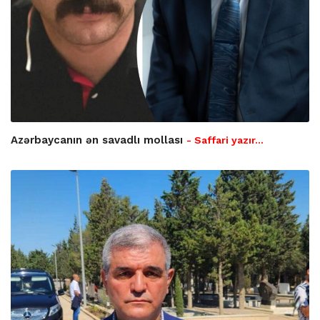
Azərbaycanın ən savadlı mollası
- Saffari yazır…