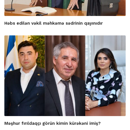
Həbs edilən vəkil məhkəmə sədrinin qayınıdır
Məşhur fırıldaqçı görün kimin kürəkəni imiş?