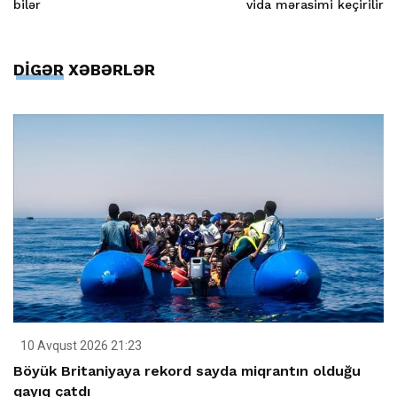
bilər
vida mərasimi keçirilir
DİGƏR XƏBƏRLƏR
10 Avqust 2026 21:23
Böyük Britaniyaya rekord sayda miqrantın olduğu
qayıq çatdı