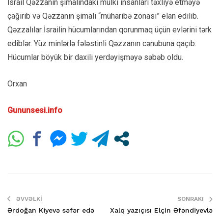
İsrail Qəzzanın şimalındakı mülki insanları təxliyə etməyə
çağırıb və Qəzzanın şimalı “müharibə zonası” elan edilib.
Qəzzalılar İsrailin hücumlarından qorunmaq üçün evlərini tərk
ediblər. Yüz minlərlə fələstinli Qəzzanın cənubuna qaçıb.
Hücumlar böyük bir daxili yerdəyişməyə səbəb oldu.
Orxan
Gununsesi.info
ƏVVƏLKI
SONRAKI
Ərdoğan Kiyevə səfər edə
Xalq yazıçısı Elçin Əfəndiyevlə