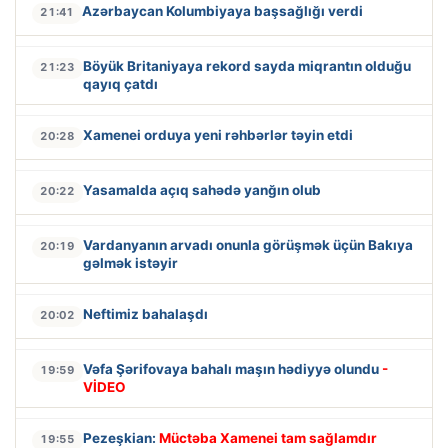
Azərbaycan Kolumbiyaya başsağlığı verdi
21:41
Böyük Britaniyaya rekord sayda miqrantın olduğu
21:23
qayıq çatdı
Xamenei orduya yeni rəhbərlər təyin etdi
20:28
Yasamalda açıq sahədə yanğın olub
20:22
Vardanyanın arvadı onunla görüşmək üçün Bakıya
20:19
gəlmək istəyir
Neftimiz bahalaşdı
20:02
Vəfa Şərifovaya bahalı maşın hədiyyə olundu
-
19:59
VİDEO
Pezeşkian:
Müctəba Xamenei tam sağlamdır
19:55