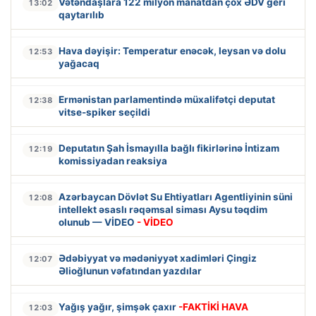
Vətəndaşlara 122 milyon manatdan çox ƏDV geri
13:02
qaytarılıb
Hava dəyişir: Temperatur enəcək, leysan və dolu
12:53
yağacaq
Ermənistan parlamentində müxalifətçi deputat
12:38
vitse-spiker seçildi
Deputatın Şah İsmayılla bağlı fikirlərinə İntizam
12:19
komissiyadan reaksiya
Azərbaycan Dövlət Su Ehtiyatları Agentliyinin süni
12:08
intellekt əsaslı rəqəmsal siması Aysu təqdim
olunub — VİDEO
- VİDEO
Ədəbiyyat və mədəniyyət xadimləri Çingiz
12:07
Əlioğlunun vəfatından yazdılar
Yağış yağır, şimşək çaxır
-FAKTİKİ HAVA
12:03