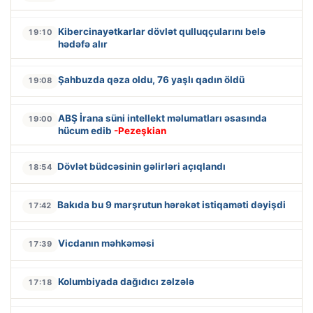
Kibercinayətkarlar dövlət qulluqçularını belə
19:10
hədəfə alır
Şahbuzda qəza oldu, 76 yaşlı qadın öldü
19:08
ABŞ İrana süni intellekt məlumatları əsasında
19:00
hücum edib
-Pezeşkian
Dövlət büdcəsinin gəlirləri açıqlandı
18:54
Bakıda bu 9 marşrutun hərəkət istiqaməti dəyişdi
17:42
Vicdanın məhkəməsi
17:39
Kolumbiyada dağıdıcı zəlzələ
17:18