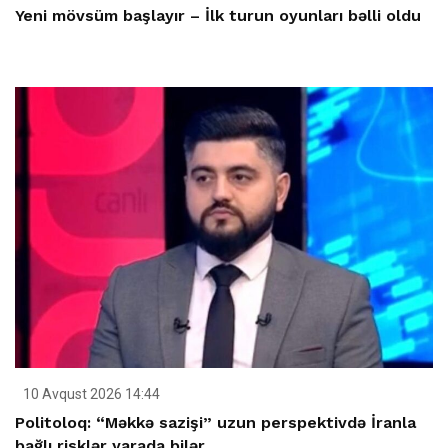
Yeni mövsüm başlayır – İlk turun oyunları bəlli oldu
10 Avqust 2026 14:44
Politoloq: “Məkkə sazişi” uzun perspektivdə İranla
bağlı risklər yarada bilər