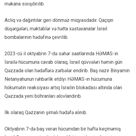
məkana sıxışdırılıb.
Aclıq və dağıntılar geri dönməz miqyasdadır. Qaçqın
düşərgələri, məktəblər və hətta xəstəxanalar İsrail
bombalarının hədəfinə çevrilib.
2023-cü il oktyabrın 7-də səhər saatlarında HƏMAS-ın
İsrailə hücumuna cavab olaraq, İsrail qüvvələri həmin gün
Qəzzada olan hədəflərə zərbələr endirib. Baş nazir Binyamin
Netanyahunun rəhbərlik etdiyi HƏMAS-ın hücumuna
hökumətin reaksiyası artıq İsrailin blokadası altında olan
Qəzzada yeni böhranları alovlandırıb.
İlk olaraq Qəzzanın şimalı hədəfə alınıb.
Oktyabrın 7-də baş verən hücumdan bir həftə keçməmiş