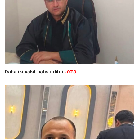
Daha iki vəkil həbs edildi
-ÖZƏL