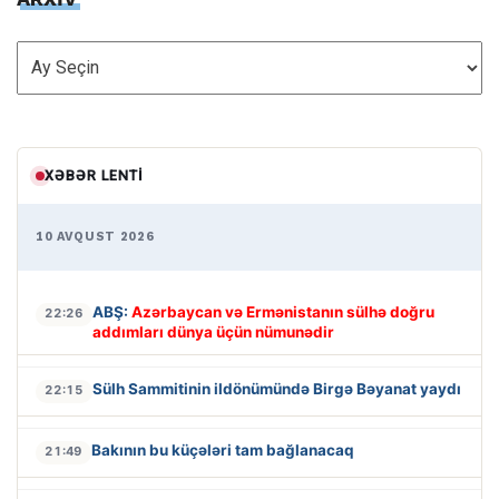
ARXİV
XƏBƏR LENTI
10 AVQUST 2026
ABŞ:
Azərbaycan və Ermənistanın sülhə doğru
22:26
addımları dünya üçün nümunədir
Sülh Sammitinin ildönümündə Birgə Bəyanat yaydı
22:15
Bakının bu küçələri tam bağlanacaq
21:49