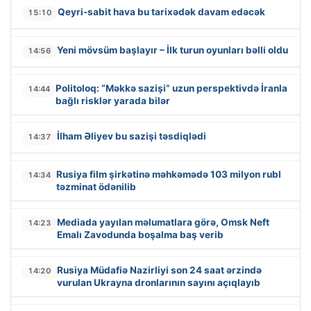
Qeyri-sabit hava bu tarixədək davam edəcək
15:10
Yeni mövsüm başlayır – İlk turun oyunları bəlli oldu
14:56
Politoloq: “Məkkə sazişi” uzun perspektivdə İranla
14:44
bağlı risklər yarada bilər
İlham Əliyev bu sazişi təsdiqlədi
14:37
Rusiya film şirkətinə məhkəmədə 103 milyon rubl
14:34
təzminat ödənilib
Mediada yayılan məlumatlara görə, Omsk Neft
14:23
Emalı Zavodunda boşalma baş verib
Rusiya Müdafiə Nazirliyi son 24 saat ərzində
14:20
vurulan Ukrayna dronlarının sayını açıqlayıb