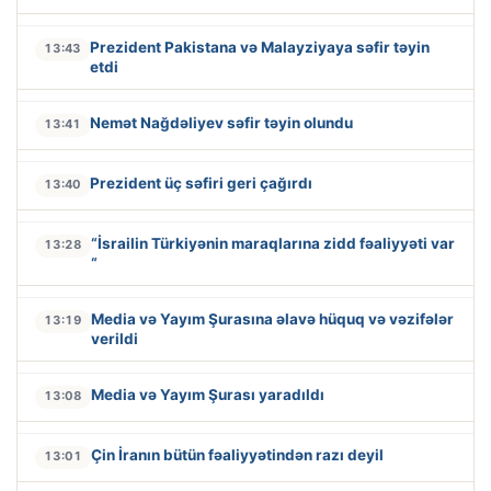
Prezident Pakistana və Malayziyaya səfir təyin
13:43
etdi
Nemət Nağdəliyev səfir təyin olundu
13:41
Prezident üç səfiri geri çağırdı
13:40
“İsrailin Türkiyənin maraqlarına zidd fəaliyyəti var
13:28
“
Media və Yayım Şurasına əlavə hüquq və vəzifələr
13:19
verildi
Media və Yayım Şurası yaradıldı
13:08
Çin İranın bütün fəaliyyətindən razı deyil
13:01