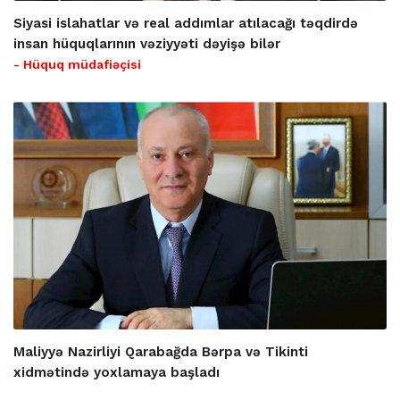
Siyasi islahatlar və real addımlar atılacağı təqdirdə
insan hüquqlarının vəziyyəti dəyişə bilər
- Hüquq müdafiəçisi
Maliyyə Nazirliyi Qarabağda Bərpa və Tikinti
xidmətində yoxlamaya başladı