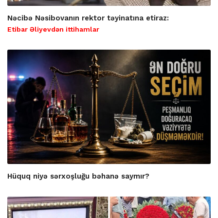
Nəcibə Nəsibovanın rektor təyinatına etiraz:
Etibar Əliyevdən ittihamlar
Hüquq niyə sərxoşluğu bəhanə saymır?