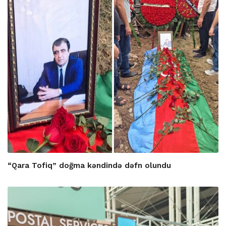
“Qara Tofiq” doğma kəndində dəfn olundu