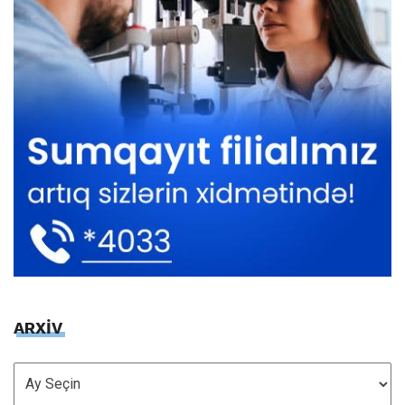
ARXİV
ARXİV