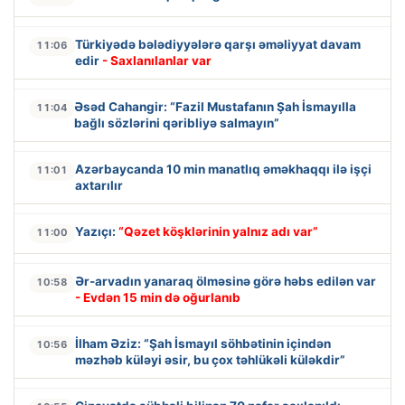
Türkiyədə bələdiyyələrə qarşı əməliyyat davam
11:06
edir
- Saxlanılanlar var
Əsəd Cahangir: “Fazil Mustafanın Şah İsmayılla
11:04
bağlı sözlərini qəribliyə salmayın”
Azərbaycanda 10 min manatlıq əməkhaqqı ilə işçi
11:01
axtarılır
Yazıçı:
“Qəzet köşklərinin yalnız adı var”
11:00
Ər-arvadın yanaraq ölməsinə görə həbs edilən var
10:58
- Evdən 15 min də oğurlanıb
İlham Əziz: “Şah İsmayıl söhbətinin içindən
10:56
məzhəb küləyi əsir, bu çox təhlükəli küləkdir”