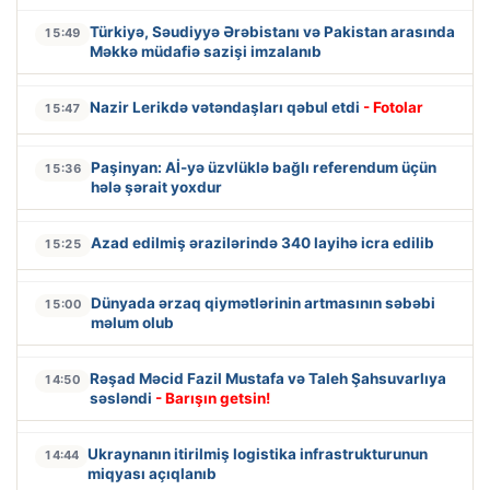
Türkiyə, Səudiyyə Ərəbistanı və Pakistan arasında
15:49
Məkkə müdafiə sazişi imzalanıb
Nazir Lerikdə vətəndaşları qəbul etdi
- Fotolar
15:47
Paşinyan: Aİ-yə üzvlüklə bağlı referendum üçün
15:36
hələ şərait yoxdur
Azad edilmiş ərazilərində 340 layihə icra edilib
15:25
Dünyada ərzaq qiymətlərinin artmasının səbəbi
15:00
məlum olub
Rəşad Məcid Fazil Mustafa və Taleh Şahsuvarlıya
14:50
səsləndi
- Barışın getsin!
Ukraynanın itirilmiş logistika infrastrukturunun
14:44
miqyası açıqlanıb