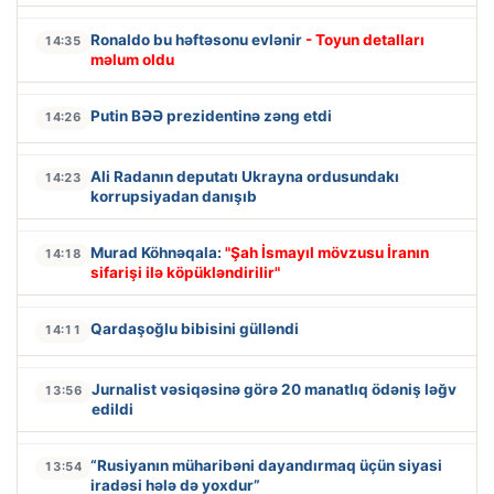
Ronaldo bu həftəsonu evlənir
- Toyun detalları
14:35
məlum oldu
Putin BƏƏ prezidentinə zəng etdi
14:26
Ali Radanın deputatı Ukrayna ordusundakı
14:23
korrupsiyadan danışıb
Murad Köhnəqala:
"Şah İsmayıl mövzusu İranın
14:18
sifarişi ilə köpükləndirilir"
Qardaşoğlu bibisini gülləndi
14:11
Jurnalist vəsiqəsinə görə 20 manatlıq ödəniş ləğv
13:56
edildi
“Rusiyanın müharibəni dayandırmaq üçün siyasi
13:54
iradəsi hələ də yoxdur”