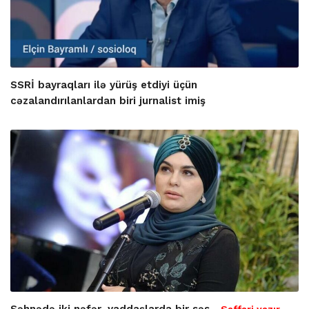
SSRİ bayraqları ilə yürüş etdiyi üçün
cəzalandırılanlardan biri jurnalist imiş