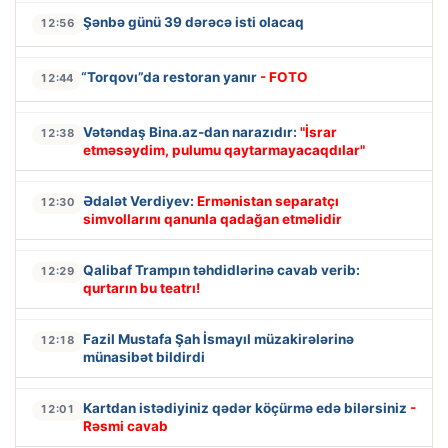
Şənbə günü 39 dərəcə isti olacaq
12:56
“Torqovı”da restoran yanır
- FOTO
12:44
Vətəndaş Bina.az-dan narazıdır:
"İsrar
12:38
etməsəydim, pulumu qaytarmayacaqdılar"
Ədalət Verdiyev:
Ermənistan separatçı
12:30
simvollarını qanunla qadağan etməlidir
Qalibaf Trampın təhdidlərinə cavab verib:
12:29
qurtarın bu teatrı!
Fazil Mustafa Şah İsmayıl müzakirələrinə
12:18
münasibət bildirdi
Kartdan istədiyiniz qədər köçürmə edə bilərsiniz
-
12:01
Rəsmi cavab