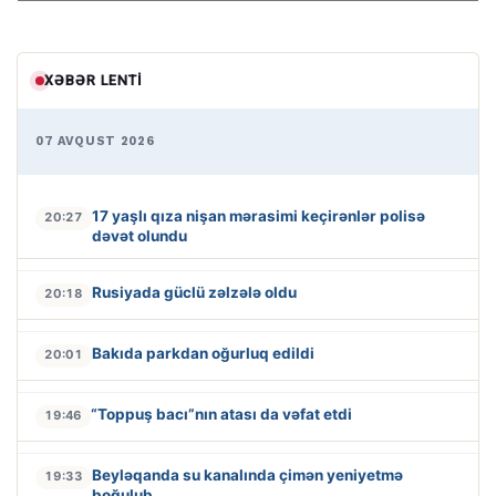
XƏBƏR LENTI
07 AVQUST 2026
17 yaşlı qıza nişan mərasimi keçirənlər polisə
20:27
dəvət olundu
Rusiyada güclü zəlzələ oldu
20:18
Bakıda parkdan oğurluq edildi
20:01
“Toppuş bacı”nın atası da vəfat etdi
19:46
Beyləqanda su kanalında çimən yeniyetmə
19:33
boğulub