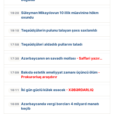
Süleyman Mikayılovun 10 illik müavininə hökm
19:20
oxundu
Təqaüdçülərin pulunu talayan şəxs saxlanıldı
19:10
Təqaüdçüləri aldadıb pullarını taladı
17:58
Azərbaycanın ən savadlı mollası
- Saffari yazır…
17:30
Bakıda estetik əməliyyat zamanı üçüncü ölüm
-
17:09
Prokurorluq araşdırır
İki gün güclü külək əsəcək
- XƏBƏRDARLIQ
16:11
Azərbaycanda vergi borcları 4 milyard manatı
16:09
keçib