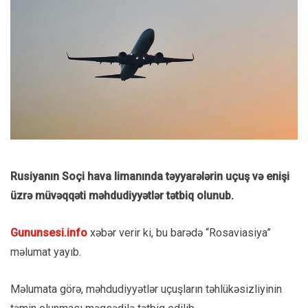
Rusiyanın Soçi hava limanında təyyarələrin uçuş və enişi
üzrə müvəqqəti məhdudiyyətlər tətbiq olunub.
Gununsesi.info
xəbər verir ki, bu barədə “Rosaviasiya”
məlumat yayıb.
Məlumata görə, məhdudiyyətlər uçuşların təhlükəsizliyinin