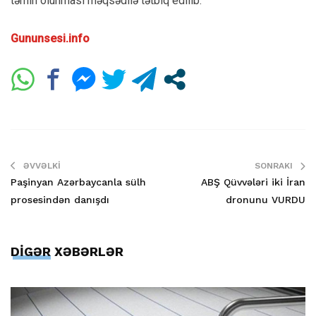
təmin olunması məqsədilə tətbiq edilib.
Gununsesi.info
ƏVVƏLKI
SONRAKI
Paşinyan Azərbaycanla sülh
ABŞ Qüvvələri iki İran
prosesindən danışdı
dronunu VURDU
DİGƏR XƏBƏRLƏR