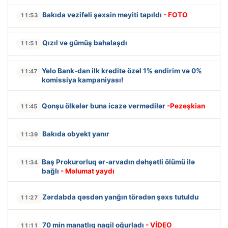
Bakıda vəzifəli şəxsin meyiti tapıldı
- FOTO
11:53
Qızıl və gümüş bahalaşdı
11:51
Yelo Bank-dan ilk kreditə özəl 1% endirim və 0%
11:47
komissiya kampaniyası!
Qonşu ölkələr buna icazə vermədilər
-Pezeşkian
11:45
Bakıda obyekt yanır
11:39
Baş Prokurorluq ər-arvadın dəhşətli ölümü ilə
11:34
bağlı
- Məlumat yaydı
Zərdabda qəsdən yanğın törədən şəxs tutuldu
11:27
70 min manatlıq naqil oğurladı
- VİDEO
11:11