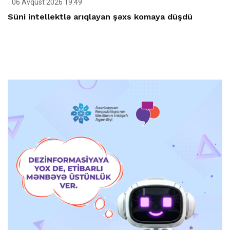
06 Avqust 2026 19:49
Süni intellektlə arıqlayan şəxs komaya düşdü