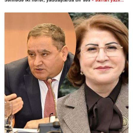
Səhnədə iki nəfər, yaddaşlarda bir səs
- Saffari yazır…