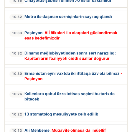
Cinayətdə şübhəli bilinən 70 nəfər saxlanıldı
10:55
Metro ilə daşınan sərnişinlərin sayı açıqlandı
10:52
Paşinyan:
Aİİ ölkələri ilə əlaqələri gücləndirmək
10:33
əsas hədəfimizdir
Dinamo məğlubiyyətindən sonra sərt narazılıq:
10:32
Kapitanların fəaliyyəti ciddi suallar doğurur
Ermənistan eyni vaxtda iki ittifaqa üzv ola bilməz
-
10:30
Paşinyan
Kolleclərə qəbul üzrə ixtisas seçimi bu tarixdə
10:26
bitəcək
13 stomatoloq məsuliyyətə cəlb edilib
10:22
Ali Məhkəmə:
Müqavilə olmasa da, müəllif
10:13