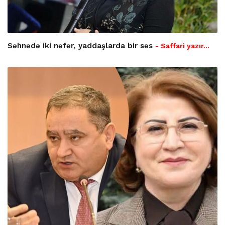
Səhnədə iki nəfər, yaddaşlarda bir səs
- Saffari yazır…