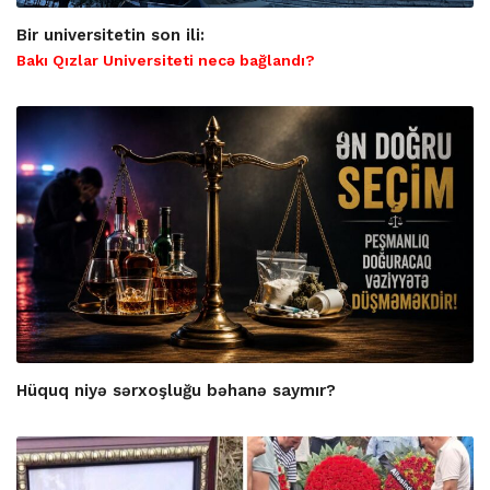
Bir universitetin son ili:
Bakı Qızlar Universiteti necə bağlandı?
Hüquq niyə sərxoşluğu bəhanə saymır?