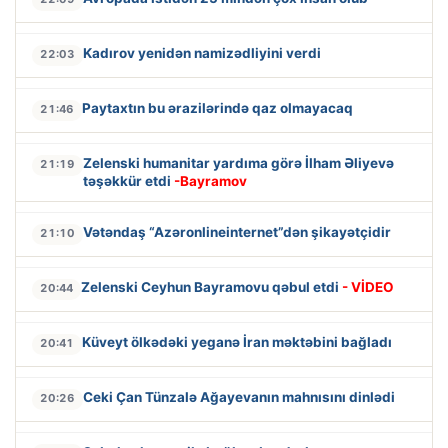
Kadırov yenidən namizədliyini verdi
22:03
Paytaxtın bu ərazilərində qaz olmayacaq
21:46
Zelenski humanitar yardıma görə İlham Əliyevə
21:19
təşəkkür etdi
-Bayramov
Vətəndaş “Azəronlineinternet”dən şikayətçidir
21:10
Zelenski Ceyhun Bayramovu qəbul etdi
- VİDEO
20:44
Küveyt ölkədəki yeganə İran məktəbini bağladı
20:41
Ceki Çan Tünzalə Ağayevanın mahnısını dinlədi
20:26