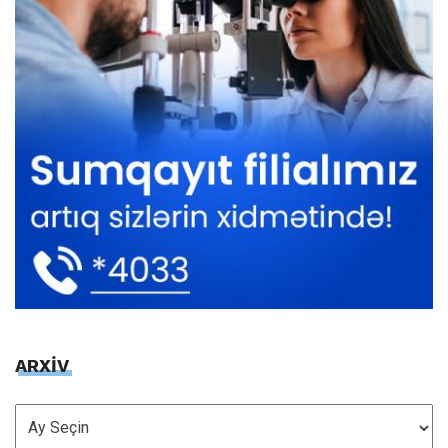
ARXİV
ARXİV