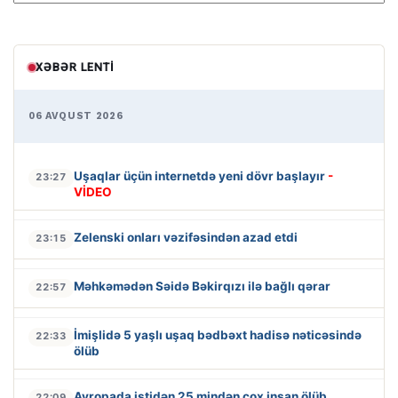
XƏBƏR LENTI
06 AVQUST 2026
Uşaqlar üçün internetdə yeni dövr başlayır
-
23:27
VİDEO
Zelenski onları vəzifəsindən azad etdi
23:15
Məhkəmədən Səidə Bəkirqızı ilə bağlı qərar
22:57
İmişlidə 5 yaşlı uşaq bədbəxt hadisə nəticəsində
22:33
ölüb
Avropada istidən 25 mindən çox insan ölüb
22:09