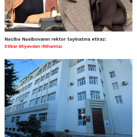
Nəcibə Nəsibovanın rektor təyinatına etiraz:
Etibar Əliyevdən ittihamlar