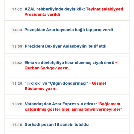
AZAL rəhbərliyində dəyişiklik:
Təyinat səlahiyyəti
14:02
Prezidentə verildi
Pezeşkian Azərbaycanla bağlı tapşırıq verdi
14:00
Prezident Bəxtiyar Aslanbəylini təltif etdi
13:59
Elmə və dövlətçiliyə həsr olunmuş ziyalı ömrü
-
13:42
Qurban Sadıqov yazır...
“TikTok” və “Çılğın dondurmaçı”
- Qismət
13:29
Rüstəmov yazır…
Vətəndaşdan Azər Express-ə etiraz:
"Bağlamanı
13:20
çatdırılmış göstəriblər, amma təhvil verməyiblər"
Sərhədi pozan 19 əcnəbi tutuldu
13:19