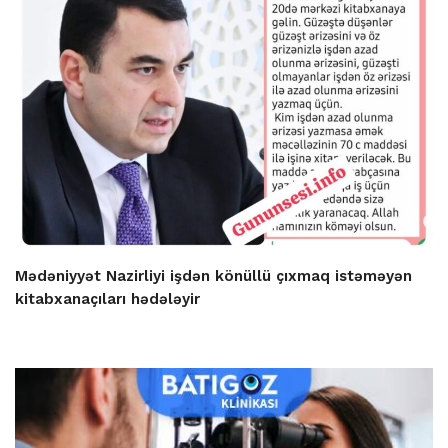
Mədəniyyət Nazirliyi işdən könüllü çıxmaq istəməyən
kitabxanaçıları hədələyir