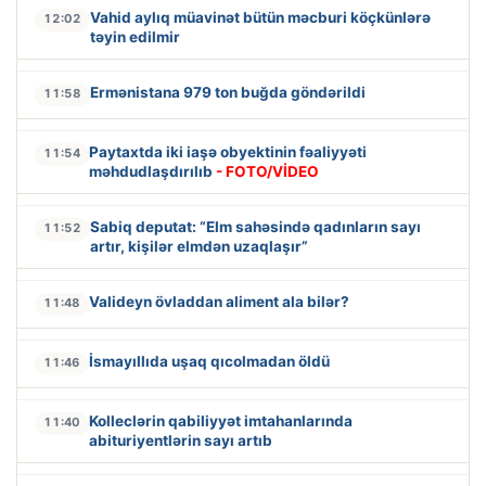
Vahid aylıq müavinət bütün məcburi köçkünlərə
12:02
təyin edilmir
Ermənistana 979 ton buğda göndərildi
11:58
Paytaxtda iki iaşə obyektinin fəaliyyəti
11:54
məhdudlaşdırılıb
- FOTO/VİDEO
Sabiq deputat: “Elm sahəsində qadınların sayı
11:52
artır, kişilər elmdən uzaqlaşır”
Valideyn övladdan aliment ala bilər?
11:48
İsmayıllıda uşaq qıcolmadan öldü
11:46
Kolleclərin qabiliyyət imtahanlarında
11:40
abituriyentlərin sayı artıb