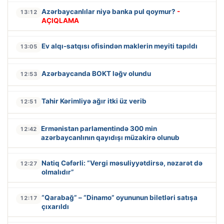
Azərbaycanlılar niyə banka pul qoymur?
-
13:12
AÇIQLAMA
Ev alqı-satqısı ofisindən maklerin meyiti tapıldı
13:05
Azərbaycanda BOKT ləğv olundu
12:53
Tahir Kərimliyə ağır itki üz verib
12:51
Ermənistan parlamentində 300 min
12:42
azərbaycanlının qayıdışı müzakirə olunub
Natiq Cəfərli: “Vergi məsuliyyətdirsə, nəzarət də
12:27
olmalıdır”
“Qarabağ” – “Dinamo” oyununun biletləri satışa
12:17
çıxarıldı