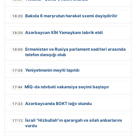
Bakıda 6 marşrutun hərəkət sxemi dəyişdirilir
18:20
Azərbaycan XİN Yamaykanı təbrik etdi
18:20
Ermənistan və Rusiya parlament sədrləri arasında
18:00
telefon danışığı olub
Yeniyetmənin meyiti tapıldı
17:58
MİQ-də növbəti vakansiya seçimi başlayır
17:44
Azərbaycanda BOKT ləğv olundu
17:33
İsrail “Hizbullah”ın qərargah və silah anbarlarını
17:12
vurdu