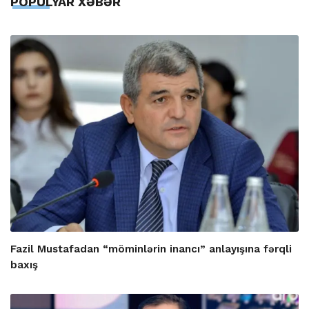
POPULYAR XƏBƏR
Fazil Mustafadan “möminlərin inancı” anlayışına fərqli
baxış