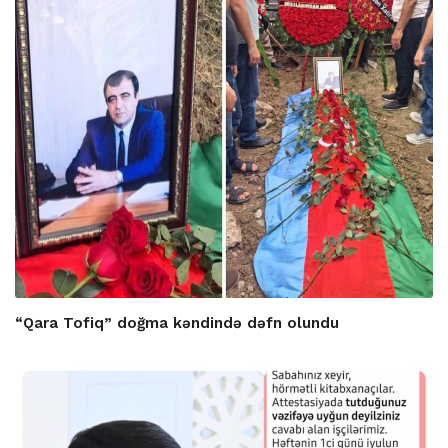
“Qara Tofiq” doğma kəndində dəfn olundu