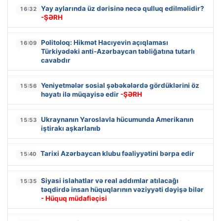
Yay aylarında üz dərisinə necə qulluq edilməlidir?
16:32
-ŞƏRH
Politoloq: Hikmət Hacıyevin açıqlaması
16:09
Türkiyədəki anti-Azərbaycan təbliğatına tutarlı
cavabdır
Yeniyetmələr sosial şəbəkələrdə gördüklərini öz
15:56
həyatı ilə müqayisə edir
-ŞƏRH
Ukraynanın Yaroslavla hücumunda Amerikanın
15:53
iştirakı aşkarlanıb
Tarixi Azərbaycan klubu fəaliyyətini bərpa edir
15:40
Siyasi islahatlar və real addımlar atılacağı
15:35
təqdirdə insan hüquqlarının vəziyyəti dəyişə bilər
- Hüquq müdafiəçisi