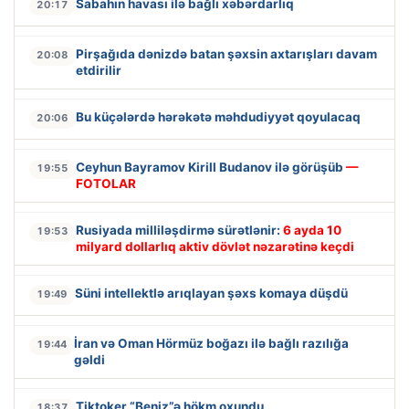
Sabahın havası ilə bağlı xəbərdarlıq
20:17
Pirşağıda dənizdə batan şəxsin axtarışları davam
20:08
etdirilir
Bu küçələrdə hərəkətə məhdudiyyət qoyulacaq
20:06
Ceyhun Bayramov Kirill Budanov ilə görüşüb
—
19:55
FOTOLAR
Rusiyada milliləşdirmə sürətlənir:
6 ayda 10
19:53
milyard dollarlıq aktiv dövlət nəzarətinə keçdi
Süni intellektlə arıqlayan şəxs komaya düşdü
19:49
İran və Oman Hörmüz boğazı ilə bağlı razılığa
19:44
gəldi
Tiktoker “Beniz”ə hökm oxundu
18:37