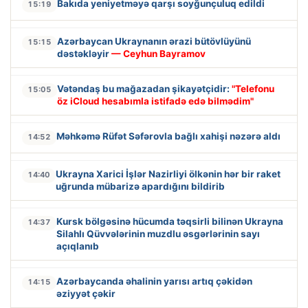
Bakıda yeniyetməyə qarşı soyğunçuluq edildi
15:19
Azərbaycan Ukraynanın ərazi bütövlüyünü
15:15
dəstəkləyir
— Ceyhun Bayramov
Vətəndaş bu mağazadan şikayətçidir:
"Telefonu
15:05
öz iCloud hesabımla istifadə edə bilmədim"
Məhkəmə Rüfət Səfərovla bağlı xahişi nəzərə aldı
14:52
Ukrayna Xarici İşlər Nazirliyi ölkənin hər bir raket
14:40
uğrunda mübarizə apardığını bildirib
Kursk bölgəsinə hücumda təqsirli bilinən Ukrayna
14:37
Silahlı Qüvvələrinin muzdlu əsgərlərinin sayı
açıqlanıb
Azərbaycanda əhalinin yarısı artıq çəkidən
14:15
əziyyət çəkir