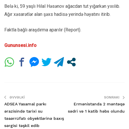
Belə ki, 59 yaşlı Hilal Həsənov ağacdan tut yığarkən yıxılıb.
Ağır xəsarətlər alan şəxs hadisə yerində həyatını itirib.
Faktla bağlı araşdırma aparılır (Report).
Gununsesi.info
ƏVVƏLKI
SONRAKI
ADSEA Yasamal parkı
Ermənistanda 2 məntəqə
ərazisində tarixi su
sədri və 1 katib həbs olundu
təaərrüfatı obyektlərinə baxış
sərgisi təşkil edib