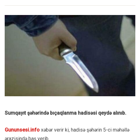
Sumqayıt şəhərində bıçaqlanma hadisəsi qeydə alınıb.
Gununsesi.info
xəbər verir ki, hadisə şəhərin 5-ci məhəllə
ərazisində baş verib.