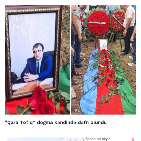
“Qara Tofiq” doğma kəndində dəfn olundu