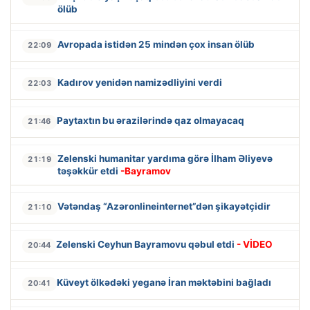
ölüb
Avropada istidən 25 mindən çox insan ölüb
22:09
Kadırov yenidən namizədliyini verdi
22:03
Paytaxtın bu ərazilərində qaz olmayacaq
21:46
Zelenski humanitar yardıma görə İlham Əliyevə
21:19
təşəkkür etdi
-Bayramov
Vətəndaş “Azəronlineinternet”dən şikayətçidir
21:10
Zelenski Ceyhun Bayramovu qəbul etdi
- VİDEO
20:44
Küveyt ölkədəki yeganə İran məktəbini bağladı
20:41