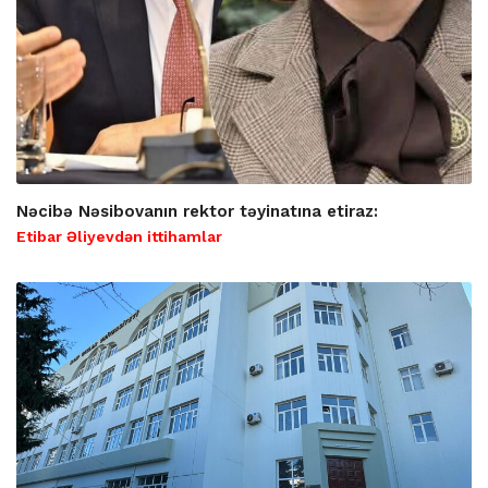
Nəcibə Nəsibovanın rektor təyinatına etiraz:
Etibar Əliyevdən ittihamlar