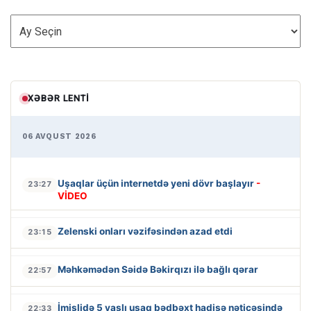
ARXİV
XƏBƏR LENTI
06 AVQUST 2026
Uşaqlar üçün internetdə yeni dövr başlayır
-
23:27
VİDEO
Zelenski onları vəzifəsindən azad etdi
23:15
Məhkəmədən Səidə Bəkirqızı ilə bağlı qərar
22:57
İmişlidə 5 yaşlı uşaq bədbəxt hadisə nəticəsində
22:33