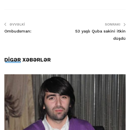
ƏVVƏLKI
SONRAKI
Ombudsman:
53 yaşlı Quba sakini itkin
düşdü
DİGƏR XƏBƏRLƏR