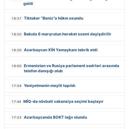
gəldi
Tiktoker “Beniz”ə hökm oxundu
18:37
Bakıda 6 marşrutun hərəkət sxemi dəyişdirilir
18:20
Azərbaycan XİN Yamaykanı təbrik etdi
18:20
Ermənistan və Rusiya parlament sədrləri arasında
18:00
telefon danışığı olub
Yeniyetmənin meyiti tapıldı
17:58
MİQ-də növbəti vakansiya seçimi başlayır
17:44
Azərbaycanda BOKT ləğv olundu
17:33