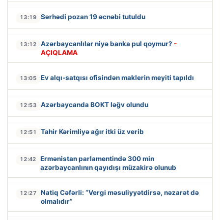
Sərhədi pozan 19 əcnəbi tutuldu
13:19
Azərbaycanlılar niyə banka pul qoymur?
-
13:12
AÇIQLAMA
Ev alqı-satqısı ofisindən maklerin meyiti tapıldı
13:05
Azərbaycanda BOKT ləğv olundu
12:53
Tahir Kərimliyə ağır itki üz verib
12:51
Ermənistan parlamentində 300 min
12:42
azərbaycanlının qayıdışı müzakirə olunub
Natiq Cəfərli: “Vergi məsuliyyətdirsə, nəzarət də
12:27
olmalıdır”