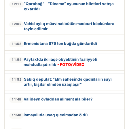
“Qarabağ” – “Dinamo” oyununun biletləri satışa
12:17
çıxarıldı
Vahid aylıq müavinət bütün məcburi köçkünlərə
12:02
təyin edilmir
Ermənistana 979 ton buğda göndərildi
11:58
Paytaxtda iki iaşə obyektinin fəaliyyəti
11:54
məhdudlaşdırılıb
- FOTO/VİDEO
Sabiq deputat: “Elm sahəsində qadınların sayı
11:52
artır, kişilər elmdən uzaqlaşır”
Valideyn övladdan aliment ala bilər?
11:48
İsmayıllıda uşaq qıcolmadan öldü
11:46