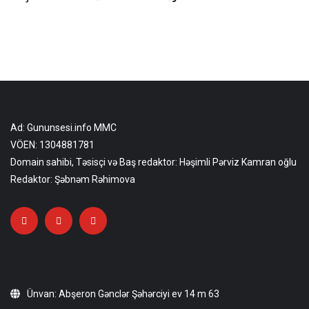
Ad: Gununsesi.info MMC
VÖEN: 1304881781
Domain sahibi, Təsisçi və Baş redaktor: Həşimli Pərviz Kamran oğlu
Redaktor: Şəbnəm Rəhimova
Ünvan: Abşeron Gənclər Şəhərciyi ev 14 m 63