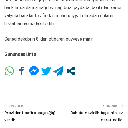
bank hesablarına nağd və nağdsız qaydada daxil olan xarici
valyuta banklar tərəfindən məhdudiyyət olmadan onların
hesablarına mədaxil edilir.
Sənəd dekabrın 8-dən etibarən qüvvəyə minir.
Gununsesi.info
ƏVVƏLKI
SONRAKI
Prezident səfirə başsağlığı
Bakıda nazirlik işçisinin evi
verdi:
qarət edildi