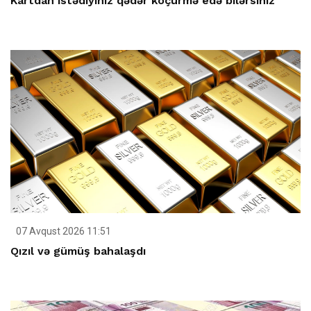
Kartdan istədiyiniz qədər köçürmə edə bilərsiniz
07 Avqust 2026 11:51
Qızıl və gümüş bahalaşdı