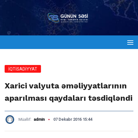
İQTİSADİYYAT
Xarici valyuta əməliyyatlarının
aparılması qaydaları təsdiqləndi
Müəllif:
admin
07 Dekabr 2016 15:44