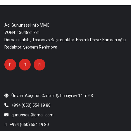
Ad: Gununsesi.info MMC
VÖEN: 1304881781
Domain sahibi, Təsisçi və Baş redaktor: Həşimli Pərviz Kamran oğlu
Redaktor: Şəbnəm Rəhimova
Ünvan: Abşeron Gənclər Şəhərciyi ev 14 m 63
+994 (050) 554 19 80
gununsesi@gmail.com
+994 (050) 554 19 80