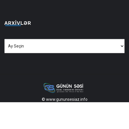
ARXIVLƏR
Arxivlər
© www.gununsesiaz.info
2013—2026 Məlumatdan istifadə etdikdə istinad mütləqdir