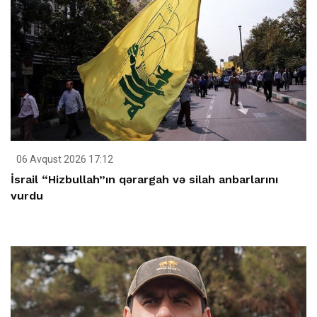
06 Avqust 2026 17:12
İsrail “Hizbullah”ın qərargah və silah anbarlarını
vurdu