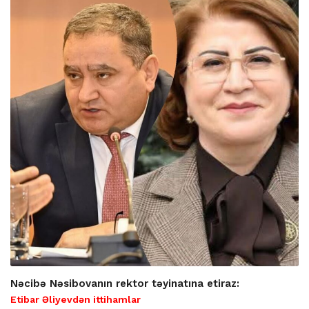
Nəcibə Nəsibovanın rektor təyinatına etiraz:
Etibar Əliyevdən ittihamlar