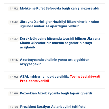
Məhkəmə Rüfət Səfərovla bağlı xahişi nəzərə aldı
14:52
Ukrayna Xarici İşlər Nazirliyi ölkənin hər bir raket
14:40
uğrunda mübarizə apardığını bildirib
Kursk bölgəsinə hücumda təqsirli bilinən Ukrayna
14:37
Silahlı Qüvvələrinin muzdlu əsgərlərinin sayı
açıqlanıb
Azərbaycanda əhalinin yarısı artıq çəkidən
14:15
əziyyət çəkir
AZAL rəhbərliyində dəyişiklik:
Təyinat səlahiyyəti
14:02
Prezidentə verildi
Pezeşkian Azərbaycanla bağlı tapşırıq verdi
14:00
Prezident Bəxtiyar Aslanbəylini təltif etdi
13:59