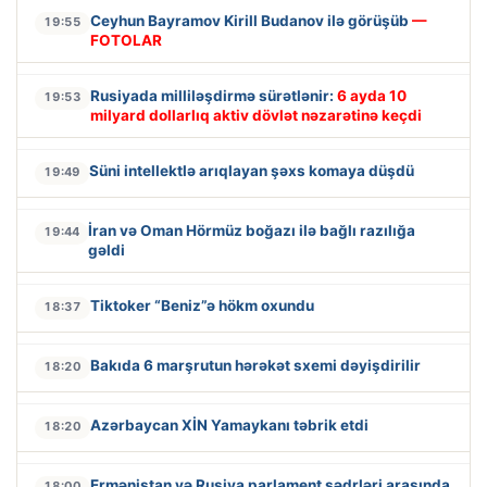
Ceyhun Bayramov Kirill Budanov ilə görüşüb
—
19:55
FOTOLAR
Rusiyada milliləşdirmə sürətlənir:
6 ayda 10
19:53
milyard dollarlıq aktiv dövlət nəzarətinə keçdi
Süni intellektlə arıqlayan şəxs komaya düşdü
19:49
İran və Oman Hörmüz boğazı ilə bağlı razılığa
19:44
gəldi
Tiktoker “Beniz”ə hökm oxundu
18:37
Bakıda 6 marşrutun hərəkət sxemi dəyişdirilir
18:20
Azərbaycan XİN Yamaykanı təbrik etdi
18:20
Ermənistan və Rusiya parlament sədrləri arasında
18:00