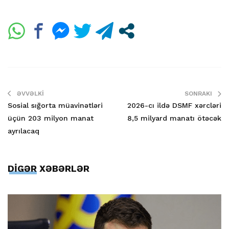
ƏVVƏLKI
SONRAKI
Sosial sığorta müavinətləri
2026-cı ildə DSMF xərcləri
üçün 203 milyon manat
8,5 milyard manatı ötəcək
ayrılacaq
DİGƏR XƏBƏRLƏR