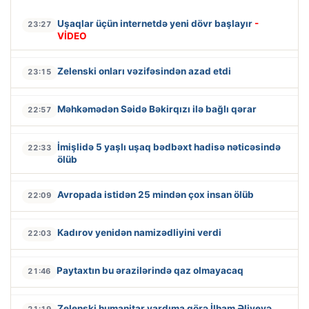
Uşaqlar üçün internetdə yeni dövr başlayır
-
23:27
VİDEO
Zelenski onları vəzifəsindən azad etdi
23:15
Məhkəmədən Səidə Bəkirqızı ilə bağlı qərar
22:57
İmişlidə 5 yaşlı uşaq bədbəxt hadisə nəticəsində
22:33
ölüb
Avropada istidən 25 mindən çox insan ölüb
22:09
Kadırov yenidən namizədliyini verdi
22:03
Paytaxtın bu ərazilərində qaz olmayacaq
21:46
Zelenski humanitar yardıma görə İlham Əliyevə
21:19