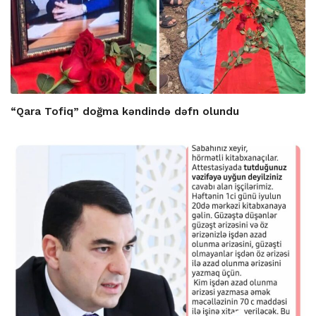
“Qara Tofiq” doğma kəndində dəfn olundu