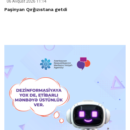
06 Avqust 2026 11:14
Paşinyan Qırğızıstana getdi