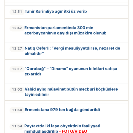
Tahir Kərimliyə ağır itki üz verib
12:51
Ermənistan parlamentində 300 min
12:42
azərbaycanlının qayıdışı müzakirə olunub
Natiq Cəfərli: “Vergi məsuliyyətdirsə, nəzarət də
12:27
olmalıdır”
“Qarabağ” – “Dinamo” oyununun biletləri satışa
12:17
çıxarıldı
Vahid aylıq müavinət bütün məcburi köçkünlərə
12:02
təyin edilmir
Ermənistana 979 ton buğda göndərildi
11:58
Paytaxtda iki iaşə obyektinin fəaliyyəti
11:54
məhdudlaşdırılıb
- FOTO/VİDEO