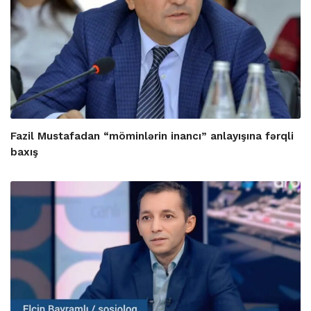
Fazil Mustafadan “möminlərin inancı” anlayışına fərqli
baxış