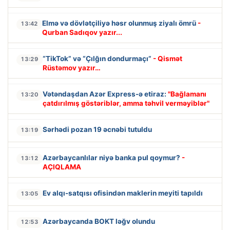
Elmə və dövlətçiliyə həsr olunmuş ziyalı ömrü
-
13:42
Qurban Sadıqov yazır...
“TikTok” və “Çılğın dondurmaçı”
- Qismət
13:29
Rüstəmov yazır…
Vətəndaşdan Azər Express-ə etiraz:
"Bağlamanı
13:20
çatdırılmış göstəriblər, amma təhvil verməyiblər"
Sərhədi pozan 19 əcnəbi tutuldu
13:19
Azərbaycanlılar niyə banka pul qoymur?
-
13:12
AÇIQLAMA
Ev alqı-satqısı ofisindən maklerin meyiti tapıldı
13:05
Azərbaycanda BOKT ləğv olundu
12:53