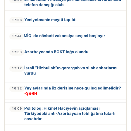
telefon danışığı olub
Yeniyetmənin meyiti tapıldı
17:58
MİQ-də növbəti vakansiya seçimi başlayır
17:44
Azərbaycanda BOKT ləğv olundu
17:33
İsrail “Hizbullah”ın qərargah və silah anbarlarını
17:12
vurdu
Yay aylarında üz dərisinə necə qulluq edilməlidir?
16:32
-ŞƏRH
Politoloq: Hikmət Hacıyevin açıqlaması
16:09
Türkiyədəki anti-Azərbaycan təbliğatına tutarlı
cavabdır