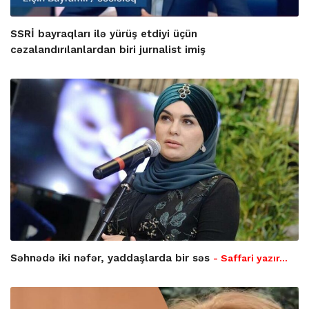
SSRİ bayraqları ilə yürüş etdiyi üçün
cəzalandırılanlardan biri jurnalist imiş
Səhnədə iki nəfər, yaddaşlarda bir səs
- Saffari yazır…