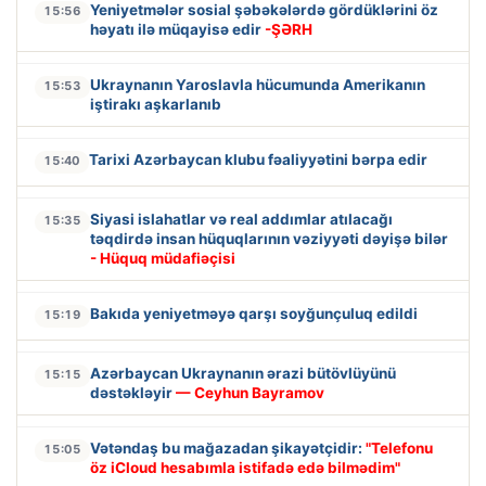
Yeniyetmələr sosial şəbəkələrdə gördüklərini öz
15:56
həyatı ilə müqayisə edir
-ŞƏRH
Ukraynanın Yaroslavla hücumunda Amerikanın
15:53
iştirakı aşkarlanıb
Tarixi Azərbaycan klubu fəaliyyətini bərpa edir
15:40
Siyasi islahatlar və real addımlar atılacağı
15:35
təqdirdə insan hüquqlarının vəziyyəti dəyişə bilər
- Hüquq müdafiəçisi
Bakıda yeniyetməyə qarşı soyğunçuluq edildi
15:19
Azərbaycan Ukraynanın ərazi bütövlüyünü
15:15
dəstəkləyir
— Ceyhun Bayramov
Vətəndaş bu mağazadan şikayətçidir:
"Telefonu
15:05
öz iCloud hesabımla istifadə edə bilmədim"