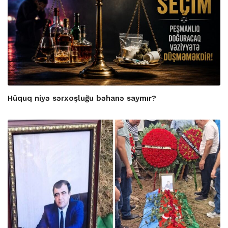
Hüquq niyə sərxoşluğu bəhanə saymır?