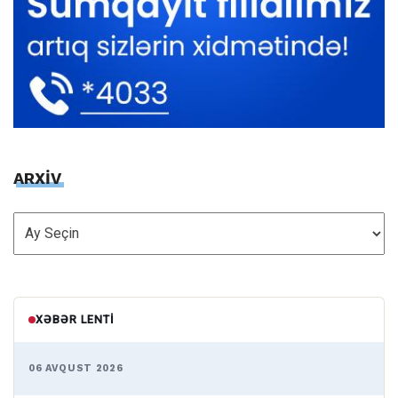
ARXİV
ARXİV
XƏBƏR LENTI
06 AVQUST 2026