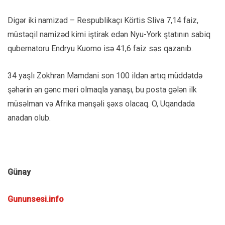
Digər iki namizəd – Respublikaçı Körtis Sliva 7,14 faiz,
müstəqil namizəd kimi iştirak edən Nyu-York ştatının sabiq
qubernatoru Endryu Kuomo isə 41,6 faiz səs qazanıb.
34 yaşlı Zokhran Mamdani son 100 ildən artıq müddətdə
şəhərin ən gənc meri olmaqla yanaşı, bu posta gələn ilk
müsəlman və Afrika mənşəli şəxs olacaq. O, Uqandada
anadan olub.
Günay
Gununsesi.info