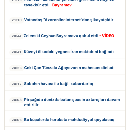
təşəkkür etdi
-Bayramov
Vətəndaş “Azəronlineinternet”dən şikayətçidir
21:10
Zelenski Ceyhun Bayramovu qəbul etdi
- VİDEO
20:44
Küveyt ölkədəki yeganə İran məktəbini bağladı
20:41
Ceki Çan Tünzalə Ağayevanın mahnısını dinlədi
20:26
Sabahın havası ilə bağlı xəbərdarlıq
20:17
Pirşağıda dənizdə batan şəxsin axtarışları davam
20:08
etdirilir
Bu küçələrdə hərəkətə məhdudiyyət qoyulacaq
20:06