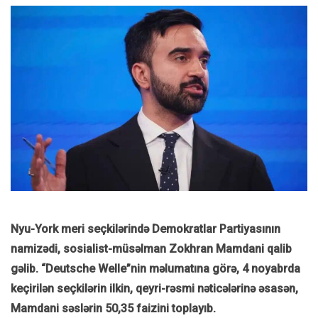
Nyu-York meri seçkilərində Demokratlar Partiyasının
namizədi, sosialist-müsəlman Zokhran Mamdani qalib
gəlib. “Deutsche Welle”nin məlumatına görə, 4 noyabrda
keçirilən seçkilərin ilkin, qeyri-rəsmi nəticələrinə əsasən,
Mamdani səslərin 50,35 faizini toplayıb.