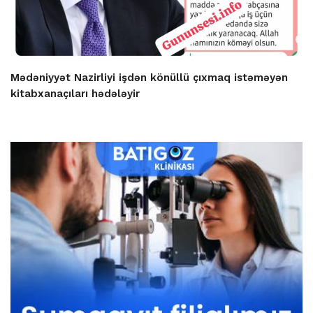
Mədəniyyət Nazirliyi işdən könüllü çıxmaq istəməyən
kitabxanaçıları hədələyir