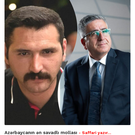
Azərbaycanın ən savadlı mollası
- Saffari yazır…