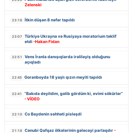
Zelenski
İtkin düşən 8 nəfər tapıldı
23:18
Türkiyə Ukrayna və Rusiyaya moratorium təklif
23:07
etdi
-Hakan Fidan
Vens İranla danışıqlarda irəliləyiş olduğunu
22:51
açıqladı
Goranboyda 18 yaşlı qızın meyiti tapıldı
22:45
“Bakıda deyildim, gəlib gördüm ki, evimi sökürlər”
22:41
- VİDEO
Co Baydenin səhhəti pisləşdi
22:10
Cənubi Qafqaz ölkələrinin gələcəyi parlaqdır
-
21:18