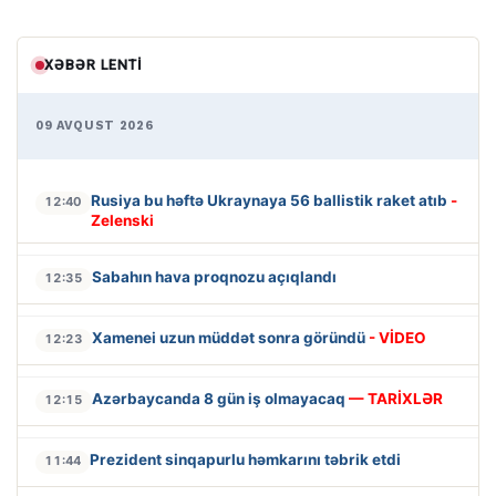
XƏBƏR LENTI
09 AVQUST 2026
Rusiya bu həftə Ukraynaya 56 ballistik raket atıb
-
12:40
Zelenski
Sabahın hava proqnozu açıqlandı
12:35
Xamenei uzun müddət sonra göründü
- VİDEO
12:23
Azərbaycanda 8 gün iş olmayacaq
— TARİXLƏR
12:15
Prezident sinqapurlu həmkarını təbrik etdi
11:44