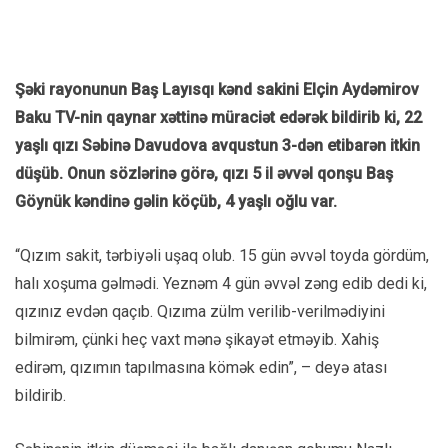
Şəki rayonunun Baş Layısqı kənd sakini Elçin Aydəmirov
Baku TV-nin qaynar xəttinə müraciət edərək bildirib ki, 22
yaşlı qızı Səbinə Davudova avqustun 3-dən etibarən itkin
düşüb. Onun sözlərinə görə, qızı 5 il əvvəl qonşu Baş
Göynük kəndinə gəlin köçüb, 4 yaşlı oğlu var.
“Qızım sakit, tərbiyəli uşaq olub. 15 gün əvvəl toyda gördüm,
halı xoşuma gəlmədi. Yeznəm 4 gün əvvəl zəng edib dedi ki,
qızınız evdən qaçıb. Qızıma zülm verilib-verilmədiyini
bilmirəm, çünki heç vaxt mənə şikayət etməyib. Xahiş
edirəm, qızımın tapılmasına kömək edin”, – deyə atası
bildirib.