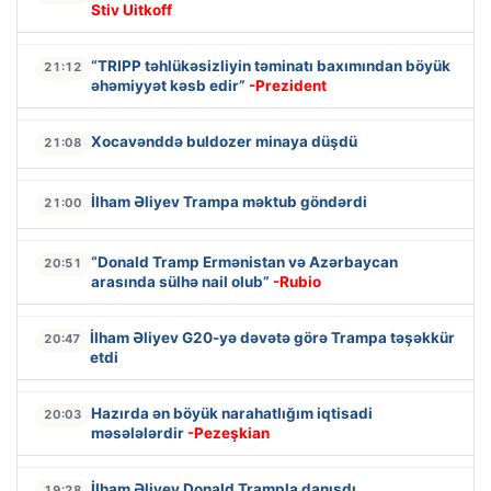
Stiv Uitkoff
“TRIPP təhlükəsizliyin təminatı baxımından böyük
21:12
əhəmiyyət kəsb edir”
-Prezident
Xocavənddə buldozer minaya düşdü
21:08
İlham Əliyev Trampa məktub göndərdi
21:00
“Donald Tramp Ermənistan və Azərbaycan
20:51
arasında sülhə nail olub”
-Rubio
İlham Əliyev G20-yə dəvətə görə Trampa təşəkkür
20:47
etdi
Hazırda ən böyük narahatlığım iqtisadi
20:03
məsələlərdir
-Pezeşkian
İlham Əliyev Donald Trampla danışdı
19:28