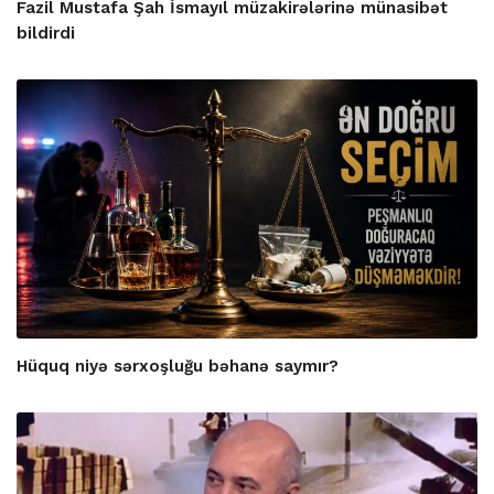
Fazil Mustafa Şah İsmayıl müzakirələrinə münasibət
bildirdi
Hüquq niyə sərxoşluğu bəhanə saymır?