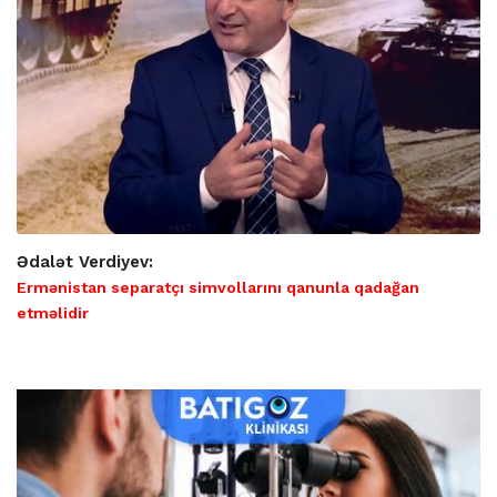
Ədalət Verdiyev:
Ermənistan separatçı simvollarını qanunla qadağan
etməlidir