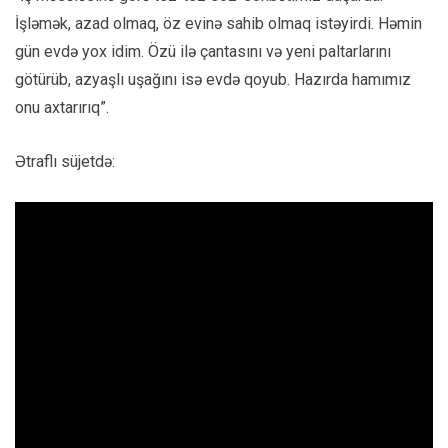
İşləmək, azad olmaq, öz evinə sahib olmaq istəyirdi. Həmin
gün evdə yox idim. Özü ilə çantasını və yeni paltarlarını
götürüb, azyaşlı uşağını isə evdə qoyub. Hazırda hamımız
onu axtarırıq”.
Ətraflı süjetdə: