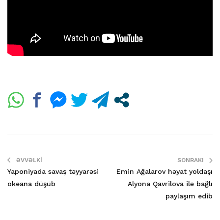
ƏVVƏLKI
SONRAKI
Yaponiyada savaş təyyarəsi
Emin Ağalarov həyat yoldaşı
okeana düşüb
Alyona Qavrilova ilə bağlı
paylaşım edib