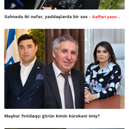
Səhnədə iki nəfər, yaddaşlarda bir səs
- Saffari yazır…
Məşhur fırıldaqçı görün kimin kürəkəni imiş?