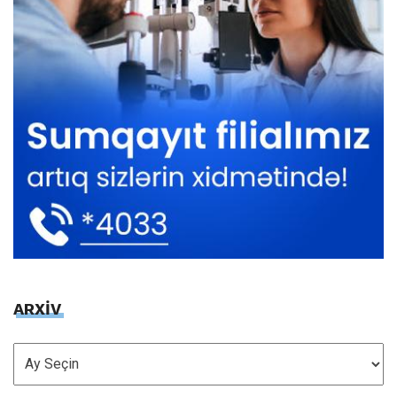
ARXİV
ARXİV