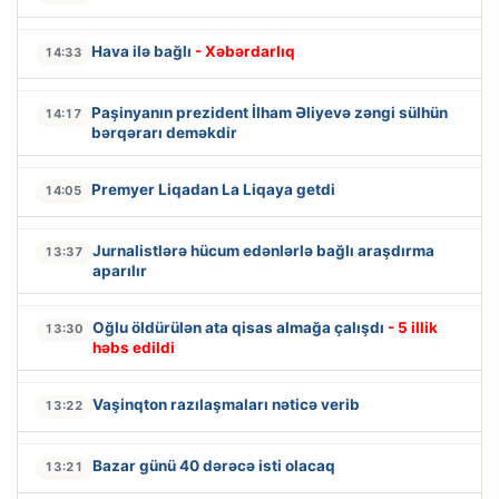
Hava ilə bağlı
- Xəbərdarlıq
14:33
Paşinyanın prezident İlham Əliyevə zəngi sülhün
14:17
bərqərarı deməkdir
Premyer Liqadan La Liqaya getdi
14:05
Jurnalistlərə hücum edənlərlə bağlı araşdırma
13:37
aparılır
Oğlu öldürülən ata qisas almağa çalışdı
- 5 illik
13:30
həbs edildi
Vaşinqton razılaşmaları nəticə verib
13:22
Bazar günü 40 dərəcə isti olacaq
13:21