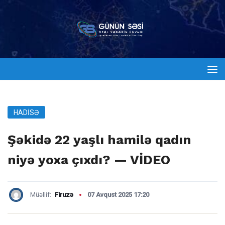
HADISƏ
Şəkidə 22 yaşlı hamilə qadın
niyə yoxa çıxdı? — VİDEO
Müəllif:
Firuzə
07 Avqust 2025 17:20