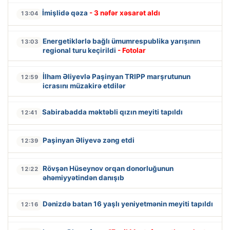
İmişlidə qəza
- 3 nəfər xəsarət aldı
13:04
Energetiklərlə bağlı ümumrespublika yarışının
13:03
regional turu keçirildi
- Fotolar
İlham Əliyevlə Paşinyan TRIPP marşrutunun
12:59
icrasını müzakirə etdilər
Sabirabadda məktəbli qızın meyiti tapıldı
12:41
Paşinyan Əliyevə zəng etdi
12:39
Rövşən Hüseynov orqan donorluğunun
12:22
əhəmiyyətindən danışıb
Dənizdə batan 16 yaşlı yeniyetmənin meyiti tapıldı
12:16