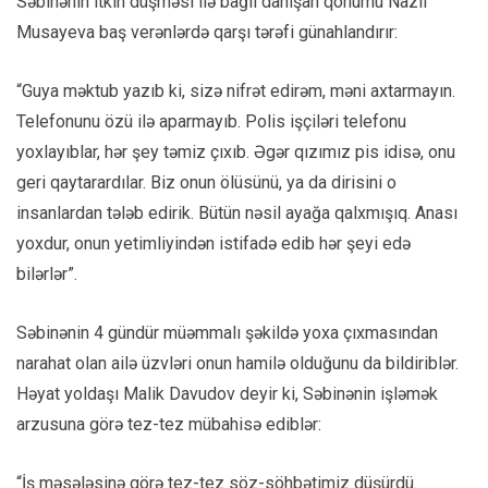
Səbinənin itkin düşməsi ilə bağlı danışan qohumu Nazlı
Musayeva baş verənlərdə qarşı tərəfi günahlandırır:
“Guya məktub yazıb ki, sizə nifrət edirəm, məni axtarmayın.
Telefonunu özü ilə aparmayıb. Polis işçiləri telefonu
yoxlayıblar, hər şey təmiz çıxıb. Əgər qızımız pis idisə, onu
geri qaytarardılar. Biz onun ölüsünü, ya da dirisini o
insanlardan tələb edirik. Bütün nəsil ayağa qalxmışıq. Anası
yoxdur, onun yetimliyindən istifadə edib hər şeyi edə
bilərlər”.
Səbinənin 4 gündür müəmmalı şəkildə yoxa çıxmasından
narahat olan ailə üzvləri onun hamilə olduğunu da bildiriblər.
Həyat yoldaşı Malik Davudov deyir ki, Səbinənin işləmək
arzusuna görə tez-tez mübahisə ediblər:
“İş məsələsinə görə tez-tez söz-söhbətimiz düşürdü.