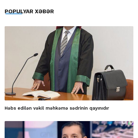
POPULYAR XƏBƏR
Həbs edilən vəkil məhkəmə sədrinin qayınıdır