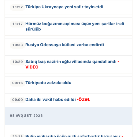
Türkiyə Ukraynaya yeni səfir təyin etdi
11:22
Hörmüz boğazının açılması üçün yeni şərtlər irəli
11:17
sürülüb
Rusiya Odessaya kütləvi zərbə endirdi
10:33
Sabiq baş nazirin oğlu villasında qandallandı
-
10:29
VİDEO
Türkiyədə zəlzələ oldu
09:16
Daha iki vəkil həbs edildi
-ÖZƏL
09:00
08 AVQUST 2026
Putin müharibə üçün gizli səfərbərlik hazırlayır
-
23:28