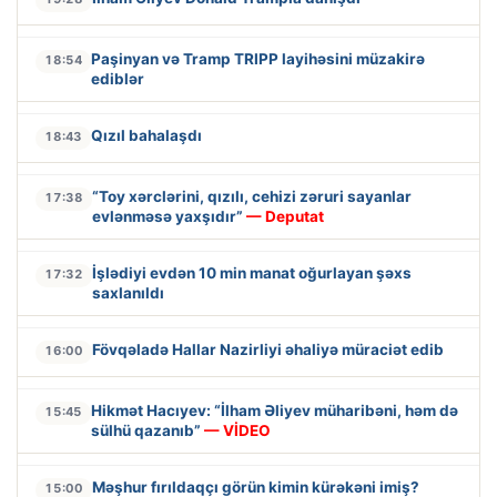
Paşinyan və Tramp TRIPP layihəsini müzakirə
18:54
ediblər
Qızıl bahalaşdı
18:43
“Toy xərclərini, qızılı, cehizi zəruri sayanlar
17:38
evlənməsə yaxşıdır”
— Deputat
İşlədiyi evdən 10 min manat oğurlayan şəxs
17:32
saxlanıldı
Fövqəladə Hallar Nazirliyi əhaliyə müraciət edib
16:00
Hikmət Hacıyev: “İlham Əliyev müharibəni, həm də
15:45
sülhü qazanıb”
— VİDEO
Məşhur fırıldaqçı görün kimin kürəkəni imiş?
15:00