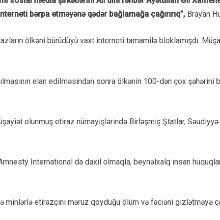
 sosial media şirkətlərini Ali dini rəhbər Ayətullah Əli Xamen
interneti bərpa etməyənə qədər bağlamağa çağırırıq”,
Brayan Hu
azların ölkəni bürüdüyü vaxt interneti tamamilə bloklamışdı. Müşah
rılmasının elan edilməsindən sonra ölkənin 100-dən çox şəhərini bü
müşayiət olunmuş etiraz nümayişlərində Birləşmiş Ştatlar, Səudiyyə 
n Amnesty International da daxil olmaqla, beynəlxalq insan hüquqla
də minlərlə etirazçını məruz qoyduğu ölüm və faciəni gizlətməyə çal