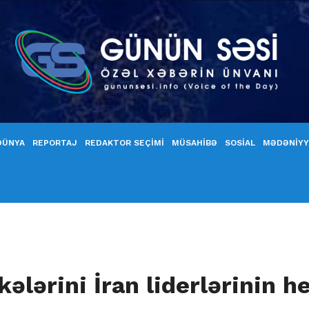
DÜNYA
REPORTAJ
REDAKTOR SEÇİMİ
MÜSAHİBƏ
SOSİAL
MƏDƏNİY
ələrini İran liderlərinin h