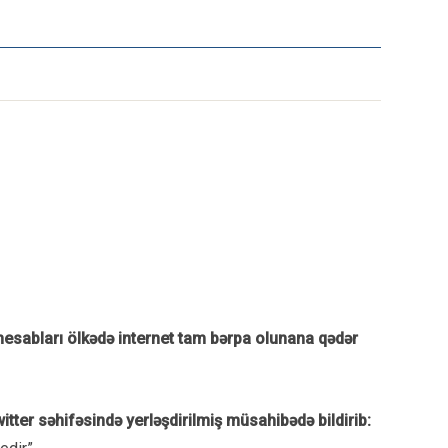
 hesabları ölkədə internet tam bərpa olunana qədər
ter səhifəsində yerləşdirilmiş müsahibədə bildirib: