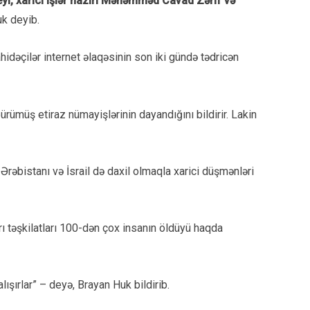
eyi, xarici işlər naziri Məhəmməd Cavad Zərif və
k deyib.
idəçilər internet əlaqəsinin son iki gündə tədricən
rümüş etiraz nümayişlərinin dayandığını bildirir. Lakin
Ərəbistanı və İsrail də daxil olmaqla xarici düşmənləri
rı təşkilatları 100-dən çox insanın öldüyü haqda
ışırlar” – deyə, Brayan Huk bildirib.