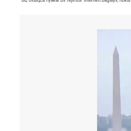
“
Bu, olduqca riyakar bir rejimdir. İnterneti bağlayır, h