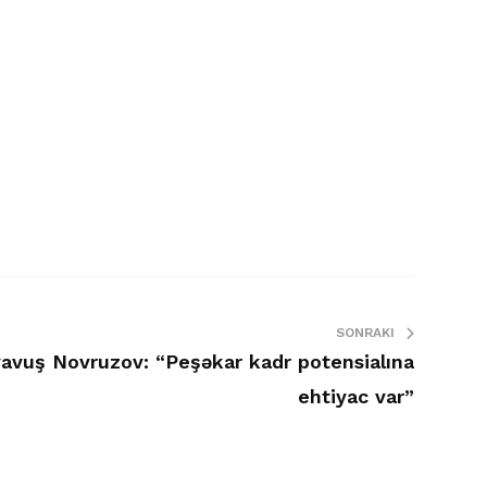
SONRAKI
yavuş Novruzov: “Peşəkar kadr potensialına
ehtiyac var”