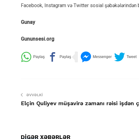
Facebook, Instagram və Twitter sosial şəbəkələrindən b
Gunay
Gununsesi.org
ƏVVƏLKI
Elçin Quliyev müşavirə zamanı rəisi işdən ç
DİGƏR XƏBƏRLƏR