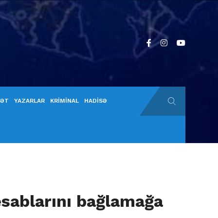
YƏT
YAZARLAR
KRİMİNAL
HADİSƏ
esablarını bağlamağa