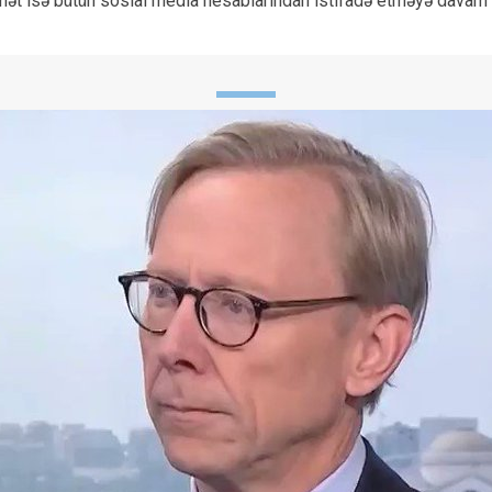
ökumət isə bütün sosial media hesablarından istifadə etməyə davam e