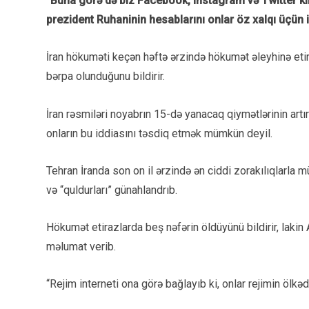
“Buna görə də biz Facebook, Instagram və Twitter kimi
prezident Ruhaninin hesablarını onlar öz xalqı üçün 
İran hökuməti keçən həftə ərzində hökumət əleyhinə etir
bərpa olunduğunu bildirir.
İran rəsmiləri noyabrın 15-də yanacaq qiymətlərinin artı
onların bu iddiasını təsdiq etmək mümkün deyil.
Tehran İranda son on il ərzində ən ciddi zorakılıqlarla 
və “quldurları” günahlandrıb.
Hökumət etirazlarda beş nəfərin öldüyünü bildirir, laki
məlumat verib.
“Rejim interneti ona görə bağlayıb ki, onlar rejimin ölkə