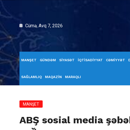
Cümə, Avq 7, 2026
MANŞET
GÜNDƏM
SİYASƏT
İQTİSADİYYAT
CƏMİYYƏT
SAĞLAMLIQ
MAQAZİN
MARAQLI
MANŞET
ABŞ sosial media şəbək