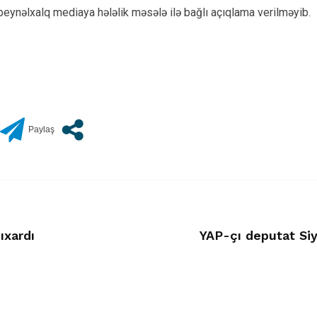
eynəlxalq mediaya hələlik məsələ ilə bağlı açıqlama verilməyib.
ıxardı
YAP-çı deputat Si