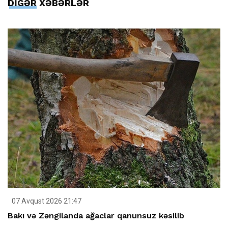
DİGƏR XƏBƏRLƏR
07 Avqust 2026 21:47
Bakı və Zəngilanda ağaclar qanunsuz kəsilib