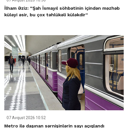
07 Avqust 2026 10:56
İlham Əziz: “Şah İsmayıl söhbətinin içindən məzhəb
küləyi əsir, bu çox təhlükəli küləkdir”
07 Avqust 2026 10:52
Metro ilə daşınan sərnişinlərin sayı açıqlandı