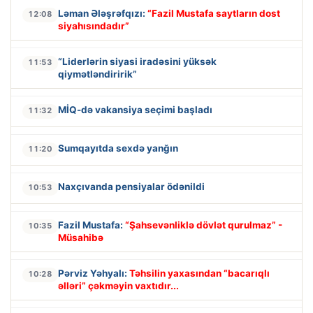
Ləman Ələşrəfqızı:
“Fazil Mustafa saytların dost
12:08
siyahısındadır”
“Liderlərin siyasi iradəsini yüksək
11:53
qiymətləndiririk”
MİQ-də vakansiya seçimi başladı
11:32
Sumqayıtda sexdə yanğın
11:20
Naxçıvanda pensiyalar ödənildi
10:53
Fazil Mustafa:
“Şahsevənliklə dövlət qurulmaz” -
10:35
Müsahibə
Pərviz Yəhyalı:
Təhsilin yaxasından “bacarıqlı
10:28
əlləri” çəkməyin vaxtıdır...