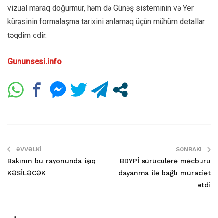
vizual maraq doğurmur, həm də Günəş sisteminin və Yer
kürəsinin formalaşma tarixini anlamaq üçün mühüm detallar
təqdim edir.
Gununsesi.info
ƏVVƏLKI
SONRAKI
Bakının bu rayonunda işıq
BDYPİ sürücülərə məcburu
KƏSİLƏCƏK
dayanma ilə bağlı müraciət
etdi