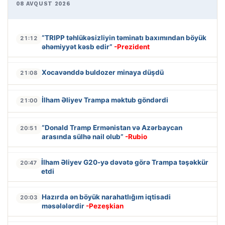
08 AVQUST 2026
“TRIPP təhlükəsizliyin təminatı baxımından böyük
21:12
əhəmiyyət kəsb edir”
-Prezident
Xocavənddə buldozer minaya düşdü
21:08
İlham Əliyev Trampa məktub göndərdi
21:00
“Donald Tramp Ermənistan və Azərbaycan
20:51
arasında sülhə nail olub”
-Rubio
İlham Əliyev G20-yə dəvətə görə Trampa təşəkkür
20:47
etdi
Hazırda ən böyük narahatlığım iqtisadi
20:03
məsələlərdir
-Pezeşkian