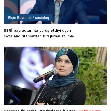
SSRİ bayraqları ilə yürüş etdiyi üçün
cəzalandırılanlardan biri jurnalist imiş