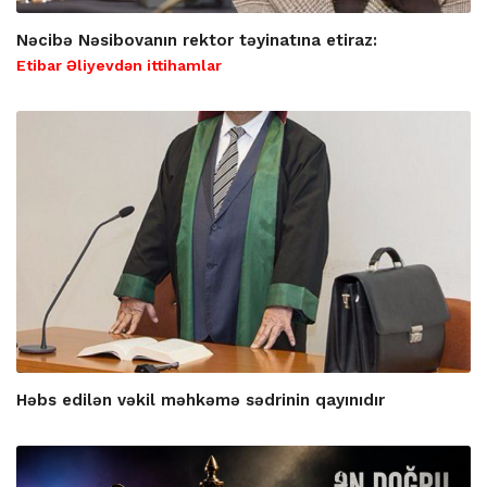
Nəcibə Nəsibovanın rektor təyinatına etiraz:
Etibar Əliyevdən ittihamlar
Həbs edilən vəkil məhkəmə sədrinin qayınıdır