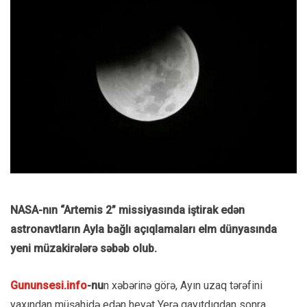
NASA-nın “Artemis 2” missiyasında iştirak edən
astronavtların Ayla bağlı açıqlamaları elm dünyasında
yeni müzakirələrə səbəb olub.
Gununsesi.info
-nu
n xəbərinə görə, Ayın uzaq tərəfini
yaxından müşahidə edən heyət Yerə qayıtdıqdan sonra