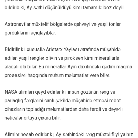
bildirib ki, Ay səthi düşünüldüyü kimi tamamilə boz deyil.
Astronavtlar müxtəlif bölgələrdə qəhvəyi və yaşıl tonlar
gördüklərini açıqlayıblar.
Bldirilir ki, xüsusilə Aristarx Yaylası ətrafında müşahidə
edilən yaşıl rənglər olivin və piroksen kimi minerallarla
əlaqəli ola bilər. Bu minerallar Ayın daxilindəki qədim maqma
prosesləri haqqında mühüm məlumatlar verə bilər.
NASA alimləri qeyd edirlər ki, insan gözünün rəng və
parlaqlıq fərqlərini canlı şəkildə müşahidə etməsi robot
cihazların topladığı məlumatlardan daha fərqli və dəyərli
nəticələr ortaya çıxara bilir.
Alimlər hesab edirlər ki, Ay səthindəki rəng müxtəlifliyi yalnız