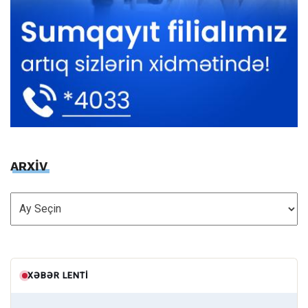
ARXİV
ARXİV
XƏBƏR LENTI