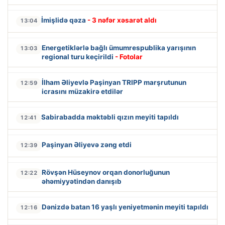
İmişlidə qəza
- 3 nəfər xəsarət aldı
13:04
Energetiklərlə bağlı ümumrespublika yarışının
13:03
regional turu keçirildi
- Fotolar
İlham Əliyevlə Paşinyan TRIPP marşrutunun
12:59
icrasını müzakirə etdilər
Sabirabadda məktəbli qızın meyiti tapıldı
12:41
Paşinyan Əliyevə zəng etdi
12:39
Rövşən Hüseynov orqan donorluğunun
12:22
əhəmiyyətindən danışıb
Dənizdə batan 16 yaşlı yeniyetmənin meyiti tapıldı
12:16