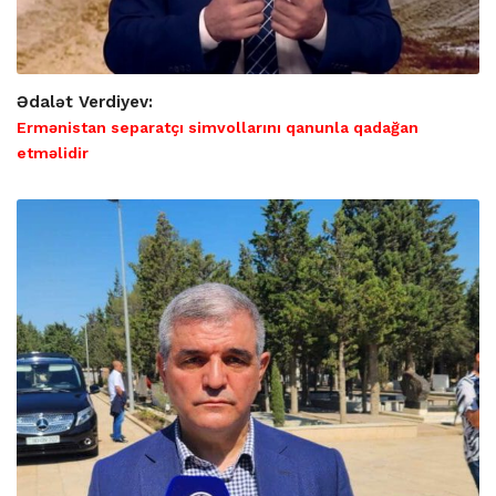
Ədalət Verdiyev:
Ermənistan separatçı simvollarını qanunla qadağan
etməlidir