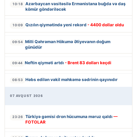
Azərbaycan vasitəsilə Ermənistana buğda və daş
10:18
kömür göndəriləcək
Qızılın qiymətində yeni rekord
- 4400 dollar oldu
10:09
Milli Qəhrəman Hökumə Əliyevanın doğum
09:54
günüdür
Neftin qiyməti artdı
- Brent 83 dolları keçdi
09:44
Həbs edilən vəkil məhkəmə sədrinin qayınıdır
08:53
07 AVQUST 2026
Türkiyə gəmisi dron hücumuna məruz qaldı
—
23:26
FOTOLAR