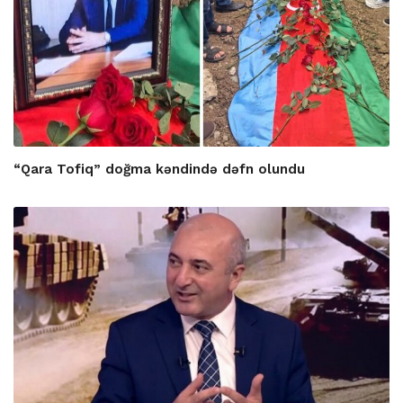
“Qara Tofiq” doğma kəndində dəfn olundu