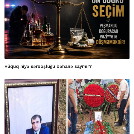
Hüquq niyə sərxoşluğu bəhanə saymır?