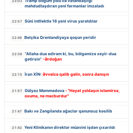
Tramp doğum yolu ilə vətəndaşlığı
23:03
məhdudlaşdıran yeni fərmanlar imzaladı
Süni intllektlə 16 yeni virus yaratdılar
22:57
Belçika Qrenlandiyaya qoşun yeridir
22:49
“Allaha dua edirəm ki, bu, bölgəmizə xeyir-dua
22:36
gətirsin”
-Ərdoğan
İran XİN:
Əvvəlcə qalib gəlin, sonra danışın
22:15
Gülyaz Məmmədova
- "Həyat yoldaşın istəmirsə,
21:57
oxuma, nə məcburdur"
Bakı və Zəngilanda ağaclar qanunsuz kəsilib
21:47
Yeni Klinikanın direktor müavini işdən çıxarıldı
21:42