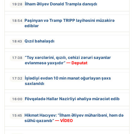
İlham Əliyev Donald Trampla danışdı
19:28
Paşinyan və Tramp TRIPP layihəsini müzakirə
18:54
ediblər
Qızıl bahalaşdı
18:43
“Toy xərclərini, qızılı, cehizi zəruri sayanlar
17:38
evlənməsə yaxşıdır”
— Deputat
İşlədiyi evdən 10 min manat oğurlayan şəxs
17:32
saxlanıldı
Fövqəladə Hallar Nazirliyi əhaliyə müraciət edib
16:00
Hikmət Hacıyev: “İlham Əliyev müharibəni, həm də
15:45
sülhü qazanıb”
— VİDEO