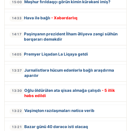
Məşhur fırıldaqçı görün kimin kürəkəni imiş?
15:00
Hava ilə bağlı
- Xəbərdarlıq
14:33
Paşinyanın prezident İlham Əliyevə zəngi sülhün
14:17
bərqərarı deməkdir
Premyer Liqadan La Liqaya getdi
14:05
Jurnalistlərə hücum edənlərlə bağlı araşdırma
13:37
aparılır
Oğlu öldürülən ata qisas almağa çalışdı
- 5 illik
13:30
həbs edildi
Vaşinqton razılaşmaları nəticə verib
13:22
Bazar günü 40 dərəcə isti olacaq
13:21