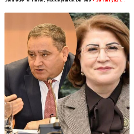
Səhnədə iki nəfər, yaddaşlarda bir səs
- Saffari yazır…