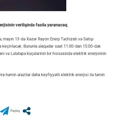
rjisinin verilişində fasilə yaranacaq.
ə, mayın 13-də Xəzər Rayon Enerji Təchizatı və Satışı
ta keçiriləcək. Bununla əlaqədar saat 11:00-dan 15:00-dək
 və Lələtəpə küçələrinin bir hissəsində elektrik enerjisinin
 həmin ərazilər daha keyfiyyətli elektrik enerjisi ilə təmin