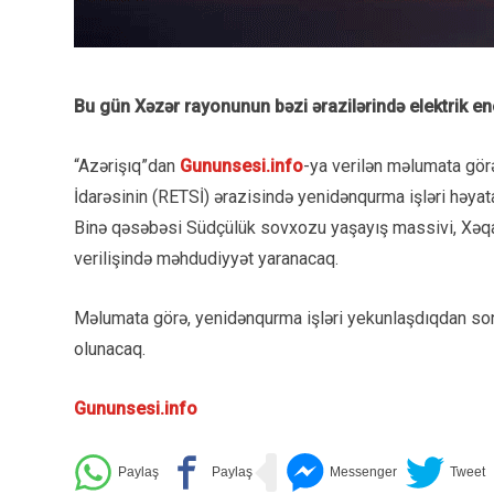
Bu gün Xəzər rayonunun bəzi ərazilərində elektrik ene
“Azərişıq”dan
Gununsesi.info
-ya verilən məlumata gör
İdarəsinin (RETSİ) ərazisində yenidənqurma işləri həya
Binə qəsəbəsi Südçülük sovxozu yaşayış massivi, Xəqani
verilişində məhdudiyyət yaranacaq.
Məlumata görə, yenidənqurma işləri yekunlaşdıqdan sonra
olunacaq.
Gununsesi.info