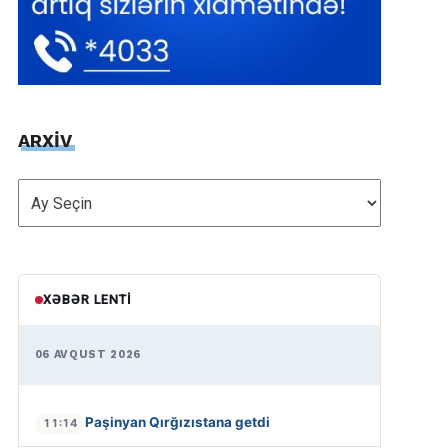
ARXİV
ARXİV
XƏBƏR LENTI
06 AVQUST 2026
Paşinyan Qırğızıstana getdi
11:14