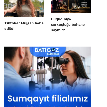
Hüquq niyə
Tiktoker Müjgan həbs
sərxoşluğu bəhanə
edildi
saymır?