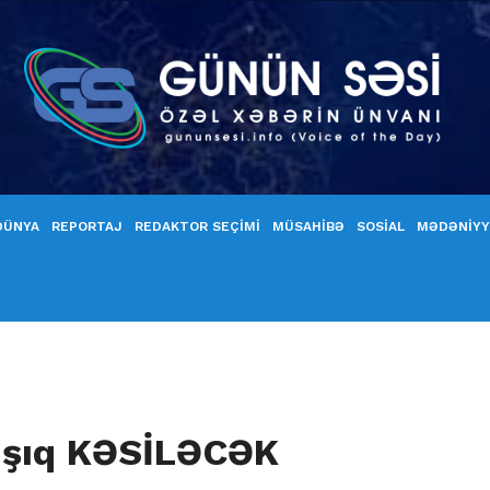
DÜNYA
REPORTAJ
REDAKTOR SEÇİMİ
MÜSAHİBƏ
SOSİAL
MƏDƏNİY
 işıq KƏSİLƏCƏK