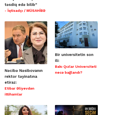
təsdiq edə bilib”
- İqtisadçı / MÜSAHİBƏ
Bir universitetin son
ili:
Bakı Qızlar Universiteti
Nəcibə Nəsibovanın
necə bağlandı?
rektor təyinatına
etiraz:
Etibar Əliyevdən
ittihamlar