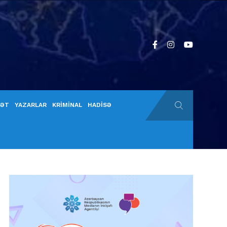
YƏT
YAZARLAR
KRİMİNAL
HADİSƏ