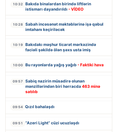
Bakıda binalardan birində liftlərin
10:32
istismarı dayandırıldı
- VİDEO
Sabah incəsənət məktəblərinə işə qəbul
10:28
imtahanı keçiriləcək
Bakıdakı məşhur ticarət mərkəzində
10:19
faciəli şəkildə ölən şəxs usta imiş
Bu rayonlarda yağış yağıb
- Faktiki hava
10:00
Sabiq nazirin müsadirə olunan
09:57
mənzillərindən biri hərracda
463 minə
satılıb
Qızıl bahalaşdı
09:54
“Azeri Light” cüzi ucuzlaşdı
09:51