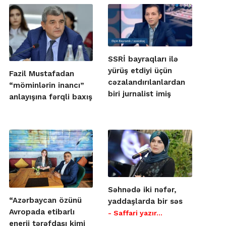
SSRİ bayraqları ilə
yürüş etdiyi üçün
Fazil Mustafadan
cəzalandırılanlardan
“möminlərin inancı”
biri jurnalist imiş
anlayışına fərqli baxış
Səhnədə iki nəfər,
“Azərbaycan özünü
yaddaşlarda bir səs
Avropada etibarlı
- Saffari yazır…
enerji tərəfdaşı kimi