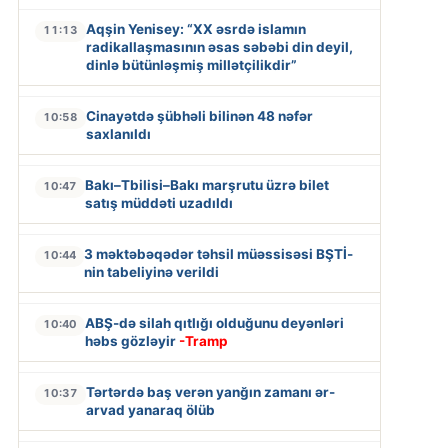
Aqşin Yenisey: “XX əsrdə islamın
11:13
radikallaşmasının əsas səbəbi din deyil,
dinlə bütünləşmiş millətçilikdir”
Cinayətdə şübhəli bilinən 48 nəfər
10:58
saxlanıldı
Bakı–Tbilisi–Bakı marşrutu üzrə bilet
10:47
satış müddəti uzadıldı
3 məktəbəqədər təhsil müəssisəsi BŞTİ-
10:44
nin tabeliyinə verildi
ABŞ-də silah qıtlığı olduğunu deyənləri
10:40
həbs gözləyir
-Tramp
Tərtərdə baş verən yanğın zamanı ər-
10:37
arvad yanaraq ölüb