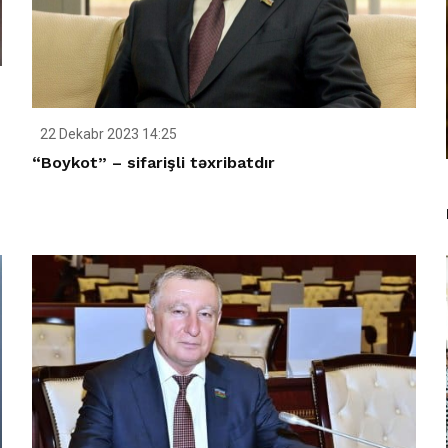
22 Dekabr 2023 14:25
“Boykot” – sifarişli təxribatdır