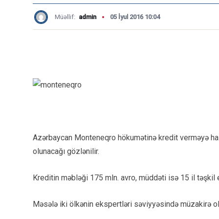
Müəllif:
admin
05 İyul 2016 10:04
Azərbaycan Monteneqro hökumətinə kredit verməyə haz
olunacağı gözlənilir.
Kreditin məbləği 175 mln. avro, müddəti isə 15 il təşkil 
Məsələ iki ölkənin ekspertləri səviyyəsində müzakirə o