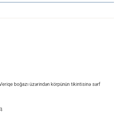
 Veriqe boğazı üzərindən körpünün tikintisinə sərf
q.