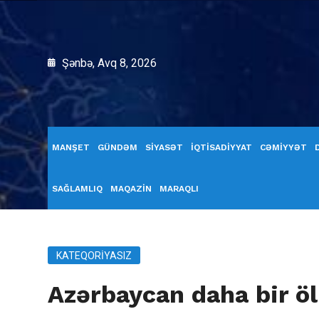
Şənbə, Avq 8, 2026
MANŞET
GÜNDƏM
SİYASƏT
İQTİSADİYYAT
CƏMİYYƏT
SAĞLAMLIQ
MAQAZİN
MARAQLI
KATEQORIYASIZ
Azərbaycan daha bir öl