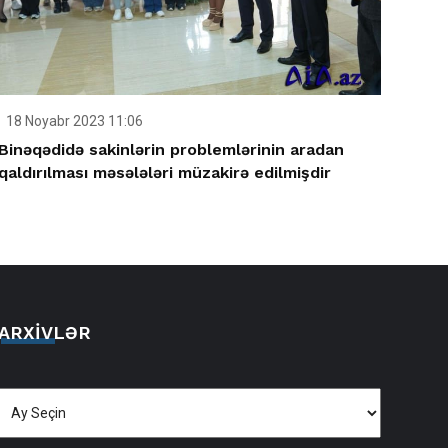
18 Noyabr 2023 11:06
Binəqədidə sakinlərin problemlərinin aradan
qaldırılması məsələləri müzakirə edilmişdir
ARXIVLƏR
Arxivlər