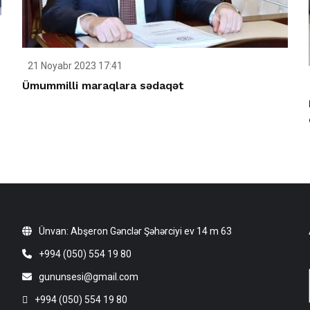
21 Noyabr 2023 17:41
Ümummilli maraqlara sədaqət
Ünvan: Abşeron Gənclər Şəhərciyi ev 14 m 63
+994 (050) 554 19 80
gununsesi@gmail.com
+994 (050) 554 19 80