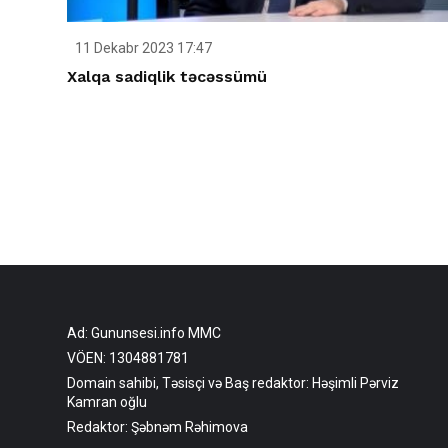
11 Dekabr 2023 17:47
Xalqa sadiqlik təcəssümü
Ad: Gununsesi.info MMC
VÖEN: 1304881781
Domain sahibi, Təsisçi və Baş redaktor: Həşimli Pərviz
Kamran oğlu
Redaktor: Şəbnəm Rəhimova