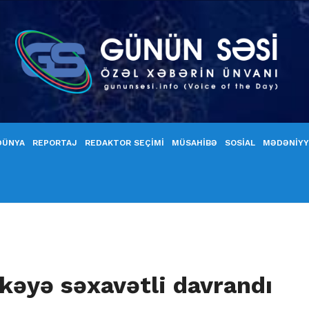
DÜNYA
REPORTAJ
REDAKTOR SEÇİMİ
MÜSAHİBƏ
SOSİAL
MƏDƏNİY
kəyə səxavətli davrandı