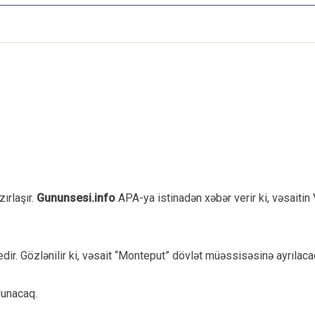
ırlaşır.
Gununsesi.info
APA-ya istinadən xəbər verir ki, vəsaitin
edir. Gözlənilir ki, vəsait “Monteput” dövlət müəssisəsinə ayrılaca
lunacaq.