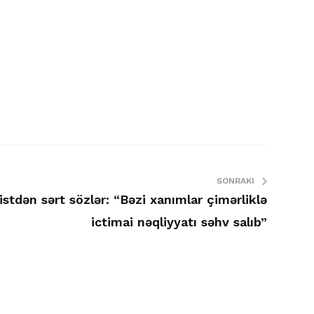
SONRAKI
istdən sərt sözlər: “Bəzi xanımlar çimərliklə
ictimai nəqliyyatı səhv salıb”