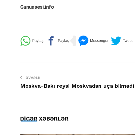
Gununsesi.info
ƏVVƏLKI
Moskva-Bakı reysi Moskvadan uça bilmədi
DİGƏR XƏBƏRLƏR