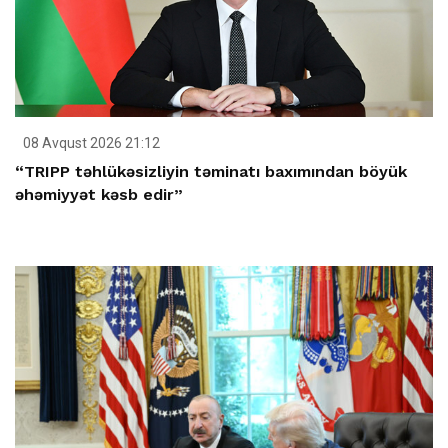
08 Avqust 2026 21:12
“TRIPP təhlükəsizliyin təminatı baxımından böyük
əhəmiyyət kəsb edir”