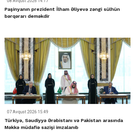
08 Avqust 2026 14:17
Paşinyanın prezident İlham Əliyevə zəngi sülhün
bərqərarı deməkdir
07 Avqust 2026 15:49
Türkiyə, Səudiyyə Ərəbistanı və Pakistan arasında
Məkkə müdafiə sazişi imzalanıb