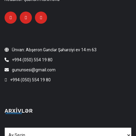
Ünvan: Abşeron Gənclər Şəhərciyi ev 14 m 63
+994 (050) 554 19 80
gununsesi@gmail.com
+994 (050) 554 19 80
ARXIVLƏR
Arxivlər