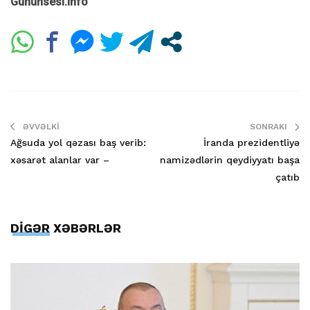
Gununsesi.info
ƏVVƏLKI
SONRAKI
Ağsuda yol qəzası baş verib:
İranda prezidentliyə
xəsarət alanlar var –
namizədlərin qeydiyyatı başa
çatıb
DİGƏR XƏBƏRLƏR