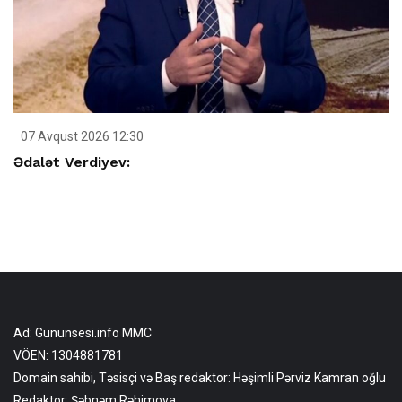
07 Avqust 2026 12:30
Ədalət Verdiyev:
Ad: Gununsesi.info MMC
VÖEN: 1304881781
Domain sahibi, Təsisçi və Baş redaktor: Həşimli Pərviz Kamran oğlu
Redaktor: Şəbnəm Rəhimova