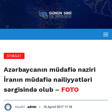
SİYASƏT
Azərbaycanın müdafiə naziri
İranın müdafiə nailiyyətləri
sərgisində olub –
FOTO
Müəllif:
admin
16 Aprel 2017 17:18