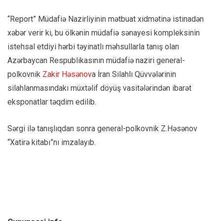
“Report” Müdafiə Nazirliyinin mətbuat xidmətinə istinadən
xəbər verir ki, bu ölkənin müdafiə sənayesi kompleksinin
istehsal etdiyi hərbi təyinatlı məhsullarla tanış olan
Azərbaycan Respublikasının müdafiə naziri general-
polkovnik
Zakir Həsənov
a İran Silahlı Qüvvələrinin
silahlanmasındakı müxtəlif döyüş vasitələrindən ibarət
eksponatlar təqdim edilib.
Sərgi ilə tanışlıqdan sonra general-polkovnik Z.Həsənov
“Xatirə kitabı”nı imzalayıb.