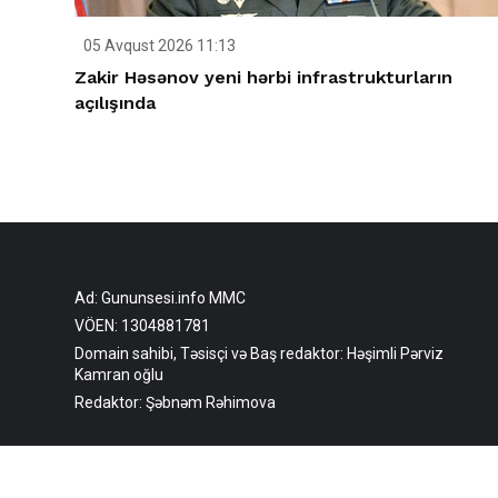
05 Avqust 2026 11:13
Zakir Həsənov yeni hərbi infrastrukturların
açılışında
Ad: Gununsesi.info MMC
VÖEN: 1304881781
Domain sahibi, Təsisçi və Baş redaktor: Həşimli Pərviz
Kamran oğlu
Redaktor: Şəbnəm Rəhimova