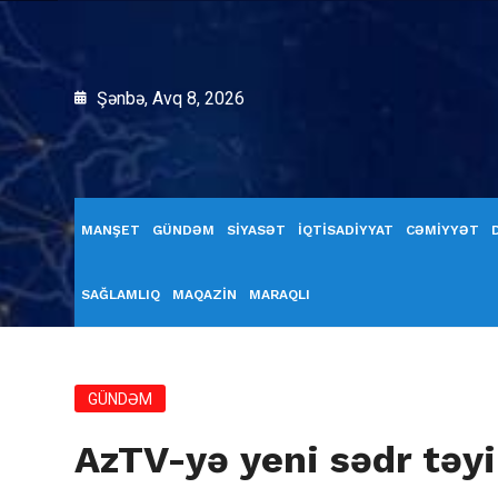
Şənbə, Avq 8, 2026
MANŞET
GÜNDƏM
SİYASƏT
İQTİSADİYYAT
CƏMİYYƏT
SAĞLAMLIQ
MAQAZİN
MARAQLI
GÜNDƏM
AzTV-yə yeni sədr təyi