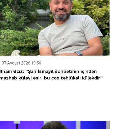
07 Avqust 2026 10:56
İlham Əziz: “Şah İsmayıl söhbətinin içindən
məzhəb küləyi əsir, bu çox təhlükəli küləkdir”