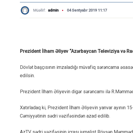
Müəllif:
admin
04 Sentyabr 2019 11:17
Prezident İlham Əliyev “Azərbaycan Televiziya və Rad
Dövlət başçısının imzaladığı müvafiq sərəncama əsasən
edilsin.
Prezident İlham Əliyevin digər sərəncamı ilə R.Məmmədo
Xatırladaq ki, Prezident İlham Əliyevin yanvar ayının 
Cəmiyyətinin sədri vəzifəsindən azad edilib.
AzTV sədri vəzifəsinin icrası jurnalist Rövşən Məmmədo