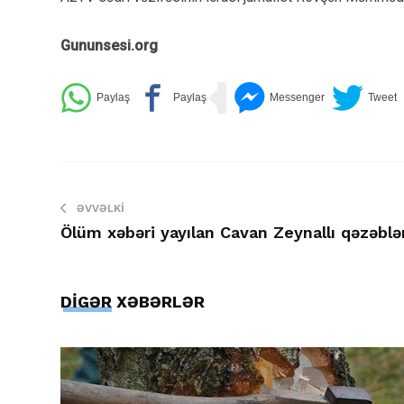
Gununsesi.org
ƏVVƏLKI
Ölüm xəbəri yayılan Cavan Zeynallı qəzəblə
DİGƏR XƏBƏRLƏR