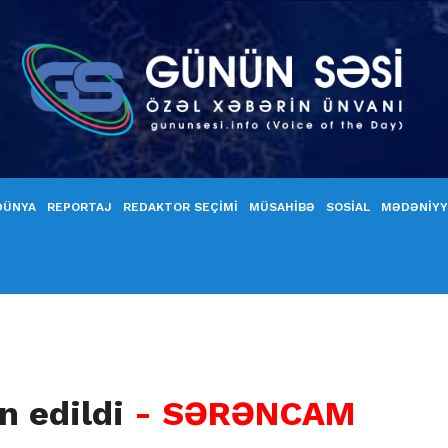
DÜNYA
REPORTAJ
REDAKTOR SEÇİMİ
MÜSAHİBƏ
SOSİAL
MƏDƏNİY
n edildi
- SƏRƏNCAM