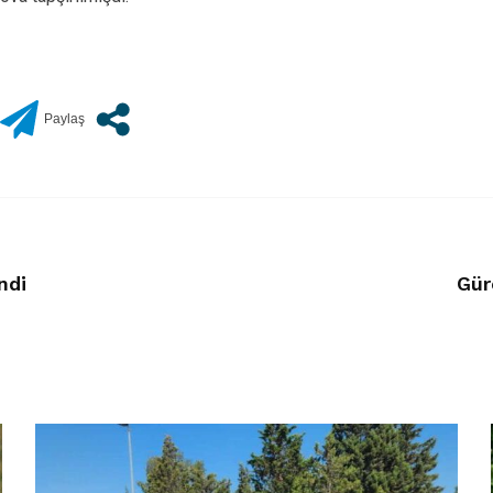
ndi
Gür