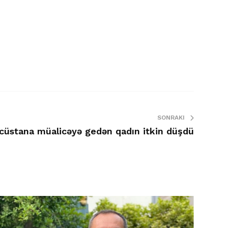
SONRAKI
cüstana müalicəyə gedən qadın itkin düşdü