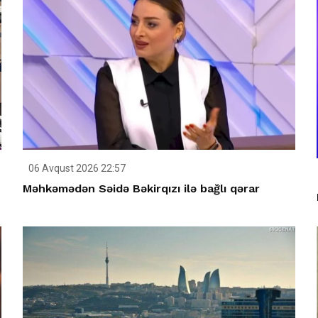
06 Avqust 2026 22:57
Məhkəmədən Səidə Bəkirqızı ilə bağlı qərar