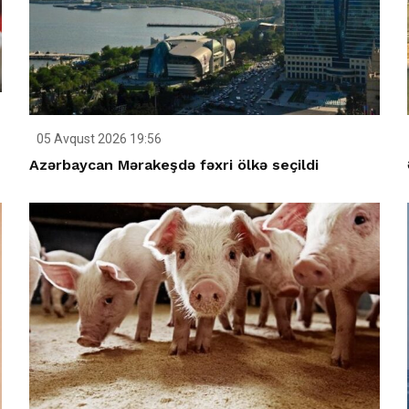
05 Avqust 2026 19:56
Azərbaycan Mərakeşdə fəxri ölkə seçildi