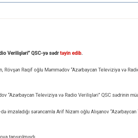
io Verilişləri” QSC-yə sədr
təyin edib
.
, Rövşən Raqif oğlu Məmmədov “Azərbaycan Televiziya və Radio V
v “Azərbaycan Televiziya və Radio Verilişləri” QSC sədrinin müa
15-də imzaladığı sərəncamla Arif Nizam oğlu Alışanov “Azərbaycan 
va tapşırılmışdı.