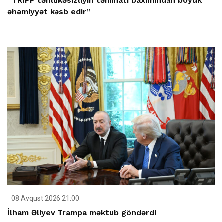
“TRIPP təhlükəsizliyin təminatı baxımından böyük
əhəmiyyət kəsb edir”
08 Avqust 2026 21:00
İlham Əliyev Trampa məktub göndərdi