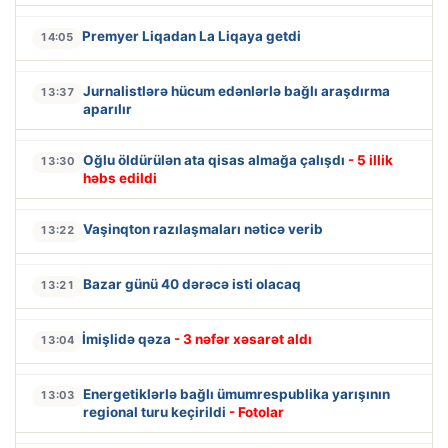
Premyer Liqadan La Liqaya getdi
14:05
Jurnalistlərə hücum edənlərlə bağlı araşdırma
13:37
aparılır
Oğlu öldürülən ata qisas almağa çalışdı
- 5 illik
13:30
həbs edildi
Vaşinqton razılaşmaları nəticə verib
13:22
Bazar günü 40 dərəcə isti olacaq
13:21
İmişlidə qəza
- 3 nəfər xəsarət aldı
13:04
Energetiklərlə bağlı ümumrespublika yarışının
13:03
regional turu keçirildi
- Fotolar