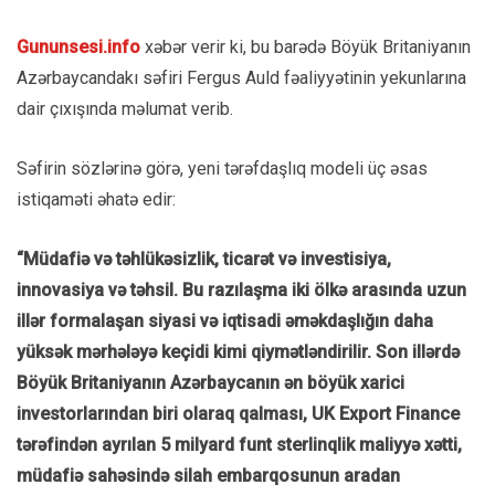
Gununsesi.info
xəbər verir ki, bu barədə Böyük Britaniyanın
Azərbaycandakı səfiri Fergus Auld fəaliyyətinin yekunlarına
dair çıxışında məlumat verib.
Səfirin sözlərinə görə, yeni tərəfdaşlıq modeli üç əsas
istiqaməti əhatə edir:
“Müdafiə və təhlükəsizlik, ticarət və investisiya,
innovasiya və təhsil. Bu razılaşma iki ölkə arasında uzun
illər formalaşan siyasi və iqtisadi əməkdaşlığın daha
yüksək mərhələyə keçidi kimi qiymətləndirilir. Son illərdə
Böyük Britaniyanın Azərbaycanın ən böyük xarici
investorlarından biri olaraq qalması, UK Export Finance
tərəfindən ayrılan 5 milyard funt sterlinqlik maliyyə xətti,
müdafiə sahəsində silah embarqosunun aradan