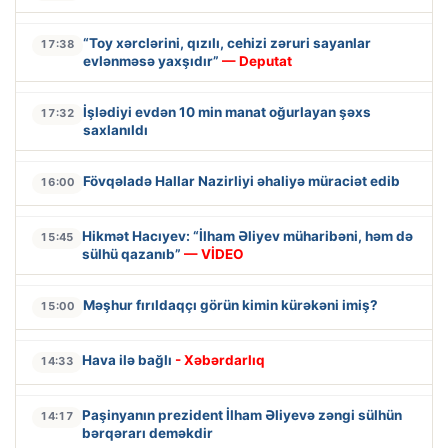
“Toy xərclərini, qızılı, cehizi zəruri sayanlar
17:38
evlənməsə yaxşıdır”
— Deputat
İşlədiyi evdən 10 min manat oğurlayan şəxs
17:32
saxlanıldı
Fövqəladə Hallar Nazirliyi əhaliyə müraciət edib
16:00
Hikmət Hacıyev: “İlham Əliyev müharibəni, həm də
15:45
sülhü qazanıb”
— VİDEO
Məşhur fırıldaqçı görün kimin kürəkəni imiş?
15:00
Hava ilə bağlı
- Xəbərdarlıq
14:33
Paşinyanın prezident İlham Əliyevə zəngi sülhün
14:17
bərqərarı deməkdir