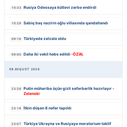
Rusiya Odessaya kütləvi zərbə endirdi
10:33
Sabiq baş nazirin oğlu villasında qandallandı
10:29
Türkiyədə zəlzələ oldu
09:16
Daha iki vəkil həbs edildi
-ÖZƏL
09:00
08 AVQUST 2026
Putin müharibə üçün gizli səfərbərlik hazırlayır
-
23:28
Zelenski
İtkin düşən 8 nəfər tapıldı
23:18
Türkiyə Ukrayna və Rusiyaya moratorium təklif
23:07