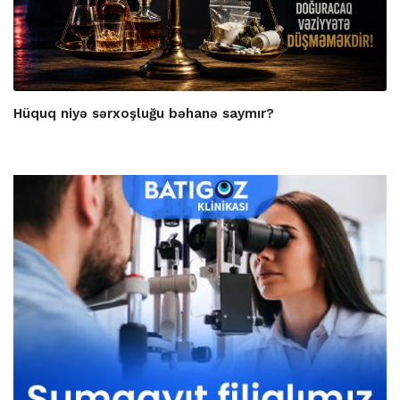
Hüquq niyə sərxoşluğu bəhanə saymır?