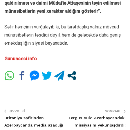
qaldırılması və daimi Müdafiə Attaşesinin təyin edilməsi
münasibətlərin yeni xarakter aldığını göstərir”.
Səfir həmçinin vurğulayıb ki, bu tərəfdaşlıq yalnız mövcud
münasibətlərin təsdiqi deyil, həm də gələcəkdə daha geniş
əməkdaşlığın siyasi bəyanatıdır.
Gununsesi.info
ƏVVƏLKI
SONRAKI
Britaniya səfirindən
Fergus Auld Azərbaycandakı
Azərbaycanda media azadlığı
missiyasını yekunlaşdırdı: