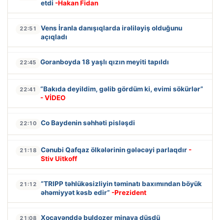
etdi
-Hakan Fidan
Vens İranla danışıqlarda irəliləyiş olduğunu
22:51
açıqladı
Goranboyda 18 yaşlı qızın meyiti tapıldı
22:45
“Bakıda deyildim, gəlib gördüm ki, evimi sökürlər”
22:41
- VİDEO
Co Baydenin səhhəti pisləşdi
22:10
Cənubi Qafqaz ölkələrinin gələcəyi parlaqdır
-
21:18
Stiv Uitkoff
“TRIPP təhlükəsizliyin təminatı baxımından böyük
21:12
əhəmiyyət kəsb edir”
-Prezident
Xocavənddə buldozer minaya düşdü
21:08