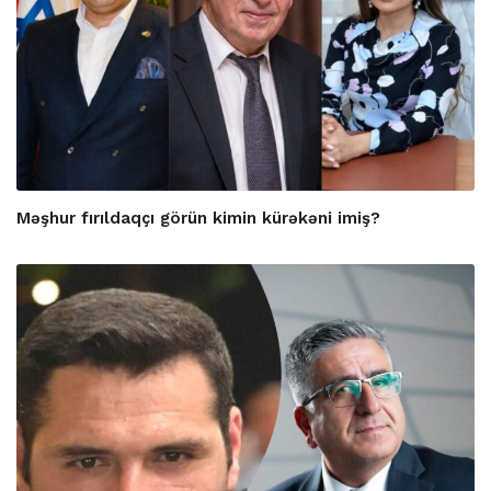
Məşhur fırıldaqçı görün kimin kürəkəni imiş?