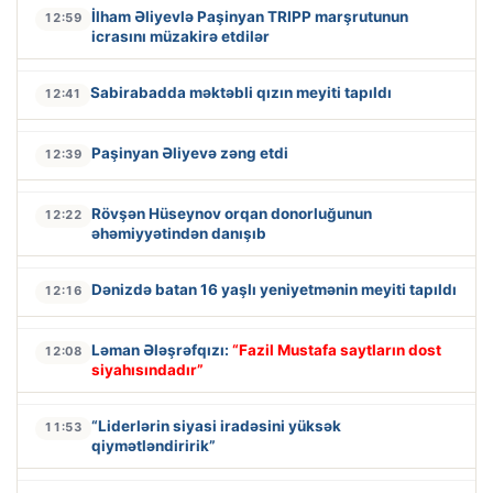
İlham Əliyevlə Paşinyan TRIPP marşrutunun
12:59
icrasını müzakirə etdilər
Sabirabadda məktəbli qızın meyiti tapıldı
12:41
Paşinyan Əliyevə zəng etdi
12:39
Rövşən Hüseynov orqan donorluğunun
12:22
əhəmiyyətindən danışıb
Dənizdə batan 16 yaşlı yeniyetmənin meyiti tapıldı
12:16
Ləman Ələşrəfqızı:
“Fazil Mustafa saytların dost
12:08
siyahısındadır”
“Liderlərin siyasi iradəsini yüksək
11:53
qiymətləndiririk”