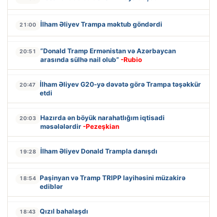
İlham Əliyev Trampa məktub göndərdi
21:00
“Donald Tramp Ermənistan və Azərbaycan
20:51
arasında sülhə nail olub”
-Rubio
İlham Əliyev G20-yə dəvətə görə Trampa təşəkkür
20:47
etdi
Hazırda ən böyük narahatlığım iqtisadi
20:03
məsələlərdir
-Pezeşkian
İlham Əliyev Donald Trampla danışdı
19:28
Paşinyan və Tramp TRIPP layihəsini müzakirə
18:54
ediblər
Qızıl bahalaşdı
18:43