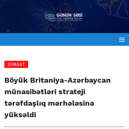
SİYASƏT
Böyük Britaniya-Azərbaycan
münasibətləri strateji
tərəfdaşlıq mərhələsinə
yüksəldi