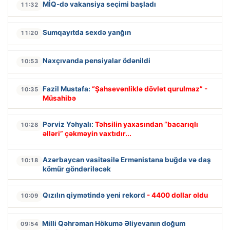
MİQ-də vakansiya seçimi başladı
11:32
Sumqayıtda sexdə yanğın
11:20
Naxçıvanda pensiyalar ödənildi
10:53
Fazil Mustafa:
“Şahsevənliklə dövlət qurulmaz” -
10:35
Müsahibə
Pərviz Yəhyalı:
Təhsilin yaxasından “bacarıqlı
10:28
əlləri” çəkməyin vaxtıdır...
Azərbaycan vasitəsilə Ermənistana buğda və daş
10:18
kömür göndəriləcək
Qızılın qiymətində yeni rekord
- 4400 dollar oldu
10:09
Milli Qəhrəman Hökumə Əliyevanın doğum
09:54