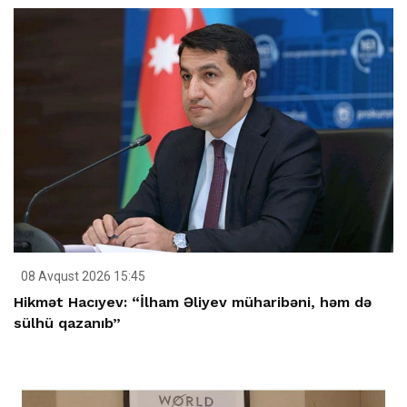
08 Avqust 2026 15:45
Hikmət Hacıyev: “İlham Əliyev müharibəni, həm də
sülhü qazanıb”