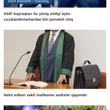
SSRİ bayraqları ilə yürüş etdiyi üçün
cəzalandırılanlardan biri jurnalist imiş
Həbs edilən vəkil məhkəmə sədrinin qayınıdır