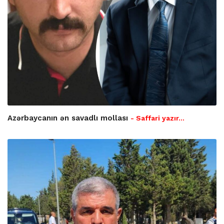
Azərbaycanın ən savadlı mollası
- Saffari yazır…