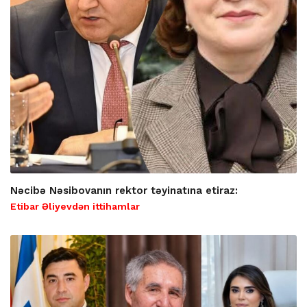
Nəcibə Nəsibovanın rektor təyinatına etiraz:
Etibar Əliyevdən ittihamlar