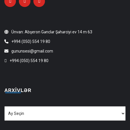
Ünvan: Abşeron Gənclər Şəhərciyi ev 14 m 63
+994 (050) 554 19 80
gununsesi@gmail.com
+994 (050) 554 19 80
ARXIVLƏR
Arxivlər