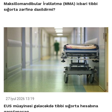
Maksillomandibular İrəlilətmə (MMA) icbari tibbi
sığorta zərfinə daxildirmi?
27 İyul 2026 13:19
EUS müayinəsi gələcəkdə tibbi sığorta hesabına
qarşılanacaq