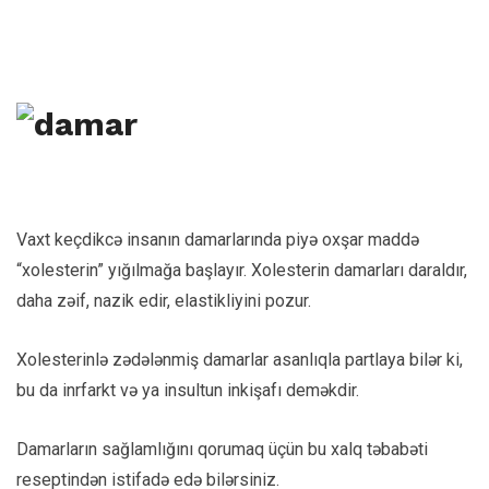
Vaxt keçdikcə insanın damarlarında piyə oxşar maddə
“xolesterin” yığılmağa başlayır. Xolesterin damarları daraldır,
daha zəif, nazik edir, elastikliyini pozur.
Xolesterinlə zədələnmiş damarlar asanlıqla partlaya bilər ki,
bu da inrfarkt və ya insultun inkişafı deməkdir.
Damarların sağlamlığını qorumaq üçün bu xalq təbabəti
reseptindən istifadə edə bilərsiniz.