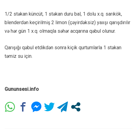
1/2 stəkan küncüt, 1 stəkan duru bal, 1 dolu x.q. sarıkök,
blenderdən keçirilmiş 2 limon (çəyirdəksiz) yaxşı qarışdırılır
və hər gün 1 x.q. olmaqla səhər acqarına qəbul olunur.
Qarışığı qəbul etdikdən sonra kiçik qurtumlarla 1 stəkan
təmiz su için.
Gununsesi.info