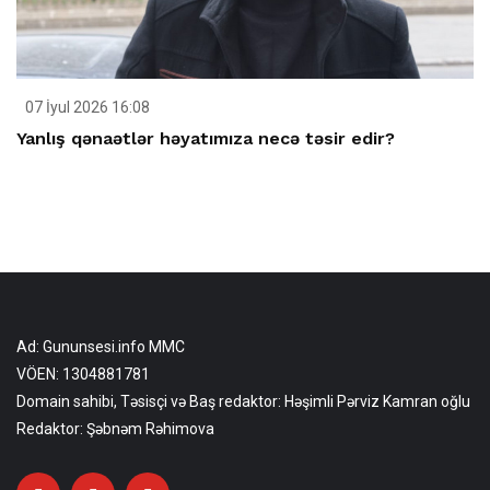
07 İyul 2026 16:08
Yanlış qənaətlər həyatımıza necə təsir edir?
Ad: Gununsesi.info MMC
VÖEN: 1304881781
Domain sahibi, Təsisçi və Baş redaktor: Həşimli Pərviz Kamran oğlu
Redaktor: Şəbnəm Rəhimova