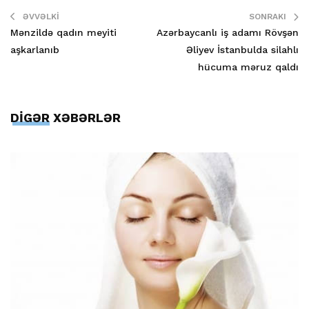
ƏVVƏLKI
SONRAKI
Mənzildə qadın meyiti
Azərbaycanlı iş adamı Rövşən
aşkarlanıb
Əliyev İstanbulda silahlı
hücuma məruz qaldı
DİGƏR XƏBƏRLƏR