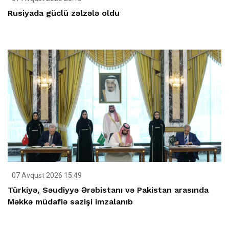
Rusiyada güclü zəlzələ oldu
07 Avqust 2026 15:49
Türkiyə, Səudiyyə Ərəbistanı və Pakistan arasında
Məkkə müdafiə sazişi imzalanıb