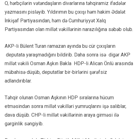
O, hərbçilərin vətəndaşların divarlarına təhqiramiz ifadələr
yazmasını pisləyib. Yıldırımın bu çıxışı həm hakim Ədalət
İnkişaf Partiyasından, həm də Cumhuriyyət Xalq
Partiyasından olan millət vəkillərinin narazılığına səbəb olub.
AKP-li Bülent Turan ramazan ayında bu cür çıxışların
deputata yaraşmadığını bildirib. Daha sonra isə digər AKP
millət vəkili Osman Aşkın Bakla HDP-li Alican Önlü arasında
mübahisə düşüb, deputatlar bir-birlərini şərəfsiz
adlandırıblar.
Təhqir olunan Osman Aşkının HDP sıralarına hücum
etməsindən sonra millət vəkilləri yumruqlarını işə salıblar,
dava düşüb. CHP-li millət vəkillərinin araya girməsi ilə
gərginlik səngiyib.