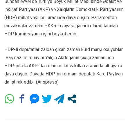
Bundan əvvəl də Türkiyə Böyük Millət Məclisində Ədalət və
İnkişaf Partiyası (AKP) və Xalqların Demokratik Partiyasının
(HDP) millət vəkilləri arasında dava düşüb. Parlamentdə
müzakirələr zamanı PKK-nın siyasi qanadı olaraq tanınan
HDP komissiyanın işini boykot edib.
HDP-li deputatlar zaldan çıxan zaman kürd marşı oxuyublar.
Baş nazirin müavini Yalçın Akdoğanın çıxışı zamanı isə
HDP-çilərlə AKP-dən olan millət vəkilləri arasında əlbəyaxa
dava düşüb. Davada HDP-nin erməni deputatı Karo Paylyan
da iştirak edib. (Anspress)