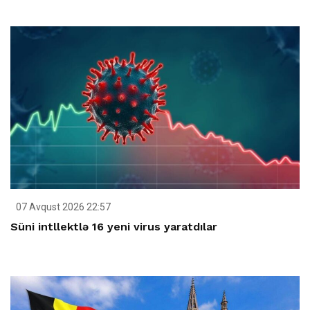
07 Avqust 2026 22:57
Süni intllektlə 16 yeni virus yaratdılar