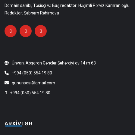
Domain sahibi, Təsisçi və Baş redaktor: Həşimli Pərviz Kamran oğlu
Redaktor: Şəbnəm Rəhimova
Ünvan: Abşeron Gənclər Şəhərciyi ev 14 m 63
+994 (050) 554 19 80
gununsesi@gmail.com
+994 (050) 554 19 80
ARXIVLƏR