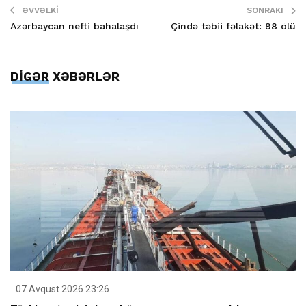
ƏVVƏLKI
SONRAKI
Azərbaycan nefti bahalaşdı
Çində təbii fəlakət: 98 ölü
DİGƏR XƏBƏRLƏR
07 Avqust 2026 23:26