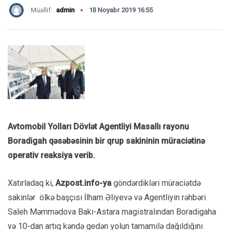
Müəllif:
admin
18 Noyabr 2019 16:55
Avtomobil Yolları Dövlət Agentliyi Masallı rayonu
Boradigah qəsəbəsinin bir qrup sakininin müraciətinə
operativ reaksiya verib.
Xatırladaq ki,
Azpost.info
-ya
göndərdikləri müraciətdə
sakinlər ölkə başçısı İlham Əliyevə və Agentliyin rəhbəri
Saleh Məmmədova Bakı-Astara magistralından Boradigaha
və 10-dan artıq kəndə gedən yolun tamamilə dağıldığını