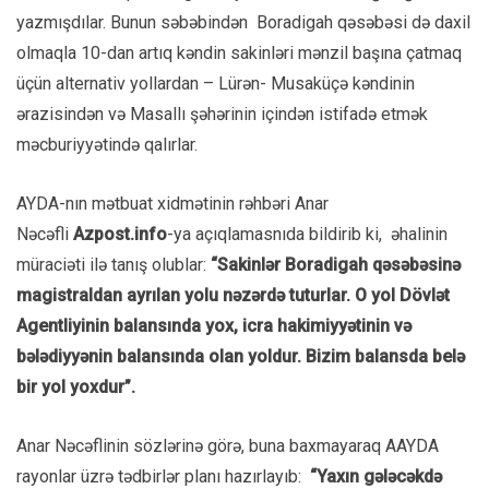
yazmışdılar. Bunun səbəbindən
Boradigah qəsəbəsi də daxil
olmaqla 10-dan artıq kəndin sakinləri mənzil başına çatmaq
üçün alternativ yollardan – Lürən- Musaküçə kəndinin
ərazisindən və Masallı şəhərinin içindən istifadə etmək
məcburiyyətində qalırlar.
AYDA-nın mətbuat xidmətinin rəhbəri Anar
Nəcəfli
Azpost.info
-ya açıqlamasnıda bildirib ki, əhalinin
müraciəti ilə tanış olublar:
“Sakinlər Boradigah qəsəbəsinə
magistraldan ayrılan yolu nəzərdə tuturlar. O yol Dövlət
Agentliyinin balansında yox, icra hakimiyyətinin və
bələdiyyənin balansında olan yoldur. Bizim balansda belə
bir yol yoxdur”.
Anar Nəcəflinin sözlərinə görə, buna baxmayaraq AAYDA
rayonlar üzrə tədbirlər planı hazırlayıb:
“Yaxın gələcəkdə