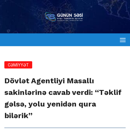
CƏMİYYƏT
Dövlət Agentliyi Masallı
sakinlərinə cavab verdi: “Təklif
gəlsə, yolu yenidən qura
bilərik”