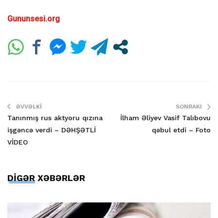
Gununsesi.org
ƏVVƏLKI
SONRAKI
Tanınmış rus aktyoru qızına
İlham Əliyev Vasif Talıbovu
işgəncə verdi – DƏHŞƏTLİ
qəbul etdi – Foto
VİDEO
DİGƏR XƏBƏRLƏR