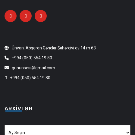
Ünvan: Abşeron Gənclər Şəhərciyi ev 14 m 63
+994 (050) 554 19 80
gununsesi@gmail.com
+994 (050) 554 19 80
ARXIVLƏR
Arxivlər