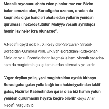
Masallı rayonunu əhatə edən planlarımız var. Bizim
balansımızda olan, Boradigaha uzanan, oradan da
keçməklə digər kəndləri əhatə edən yolların yenidən
qurulması nəzərdə tutulur. Maliyyə vəsaiti ayrıldıqca
həmin layihələr icra olunacaq”.
A.Nəcəfli qeyd edib ki, Xıl-Seyidlər-Sərçuvar- Sirəbil-
Boradigah-Qumbaşı yolu, Ərkivan-Boradigah-Rudəkənar-
Mololan yolu Boradigahdan keçməklə həm Masallı şəhərinə,
həm də magistrala çıxışı təmin edən alternativ yollardır.
“Əgər deyilən yolla, yəni magistraldan ayrılıb birbaşa
Boradigaha gələn yolla bağlı icra hakimiyyətindən təklif
gəlsə, Nazirlər Kabinetindən qərar olsa biz həmin yolun
yenidən qurulmasını həyata keçirə bilərik
”-deyə Anar
Nəcəfli vurğulayıb.