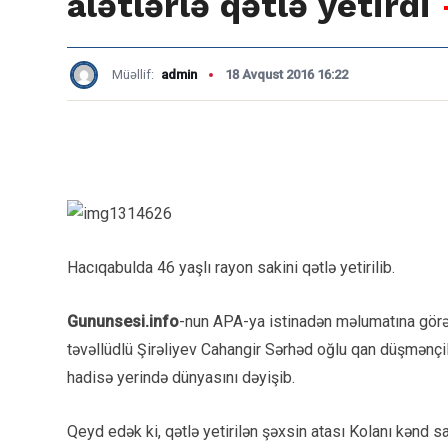
alətlərlə qətlə yetirdi
Müəllif:
admin
18 Avqust 2016 16:22
Hacıqabulda 46 yaşlı rayon sakini qətlə yetirilib.
Gununsesi.info
-nun APA-ya istinadən məlumatına görə,
təvəllüdlü Şirəliyev Cahangir Sərhəd oğlu qan düşmənçiliy
hadisə yerində dünyasını dəyişib.
Qeyd edək ki, qətlə yetirilən şəxsin atası Kolanı kənd s