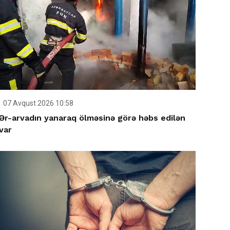
07 Avqust 2026 10:58
Ər-arvadın yanaraq ölməsinə görə həbs edilən
var