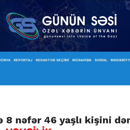
DÜNYA
REPORTAJ
REDAKTOR SEÇİMİ
MÜSAHİBƏ
SOSİAL
MƏDƏNİY
8 nəfər 46 yaşlı kişini dəm