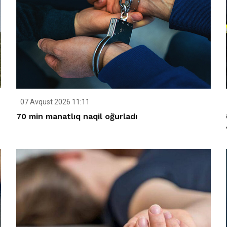
07 Avqust 2026 11:11
70 min manatlıq naqil oğurladı