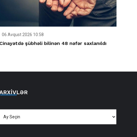
06 Avqust 2026 10:58
Cinayətdə şübhəli bilinən 48 nəfər saxlanıldı
ARXIVLƏR
Arxivlər