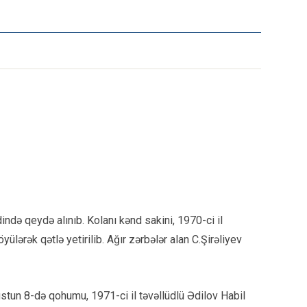
ndə qeydə alınıb. Kolanı kənd sakini, 1970-ci il
ülərək qətlə yetirilib. Ağır zərbələr alan C.Şirəliyev
qustun 8-də qohumu, 1971-ci il təvəllüdlü Ədilov Habil