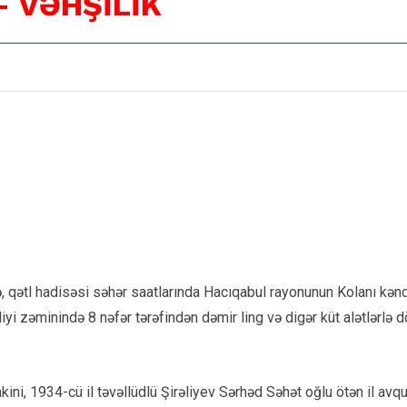
- VƏHŞİLİK
 qətl hadisəsi səhər saatlarında Hacıqabul rayonunun Kolanı kəndi
i zəminində 8 nəfər tərəfindən dəmir ling və digər küt alətlərlə döy
akini, 1934-cü il təvəllüdlü Şirəliyev Sərhəd Səhət oğlu ötən il av