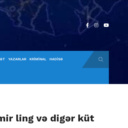
YƏT
YAZARLAR
KRİMİNAL
HADİSƏ
ir ling və digər küt