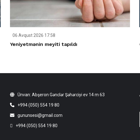
06 Avqust 2026 17:58
Yeniyetmənin meyiti tapıldı
Ünvan: Abşeron Gənclər Şəhərciyi ev 14 m 63
+994 (050) 554 19 80
gununsesi@gmail.com
+994 (050) 554 19 80