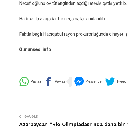
Nəcəf oğlunu ov tüfəngindən açdığı atəşlə qətlə yetirib
Hadisə ilə əlaqədar bir neçə nəfər saxlanılıb.
Faktla bağlı Hacıqabul rayon prokurorluğunda cinayət işi 
Gununsesi.info
ƏVVƏLKI
Azərbaycan “Rio Olimpiadası”nda daha bir