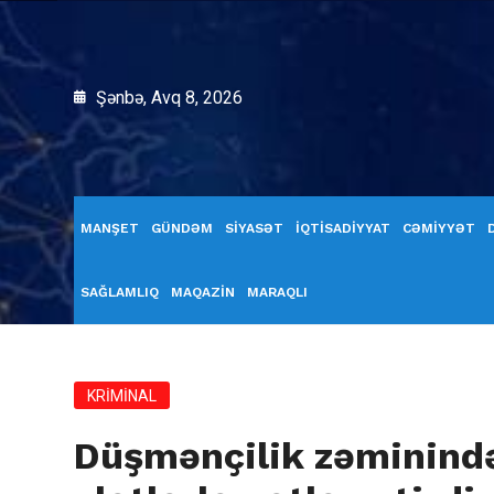
Şənbə, Avq 8, 2026
MANŞET
GÜNDƏM
SİYASƏT
İQTİSADİYYAT
CƏMİYYƏT
SAĞLAMLIQ
MAQAZİN
MARAQLI
KRİMİNAL
Düşmənçilik zəminində 