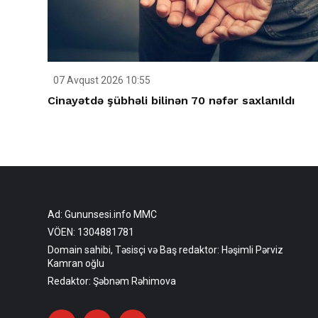
07 Avqust 2026 10:55
Cinayətdə şübhəli bilinən 70 nəfər saxlanıldı
Ad: Gununsesi.info MMC
VÖEN: 1304881781
Domain sahibi, Təsisçi və Baş redaktor: Həşimli Pərviz
Kamran oğlu
Redaktor: Şəbnəm Rəhimova