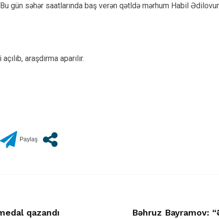
. Bu gün səhər saatlarında baş verən qətldə mərhum Habil Ədilovun 
açılıb, araşdırma aparılır.
 medal qazandı
Bəhruz Bayramov: “Ə