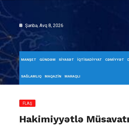
Şənbə, Avq 8, 2026
MANŞET
GÜNDƏM
SİYASƏT
İQTİSADİYYAT
CƏMİYYƏT
SAĞLAMLIQ
MAQAZİN
MARAQLI
FLAŞ
Hakimiyyətlə Müsavatı