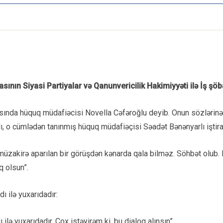
ının Siyasi Partiyalar və Qanunvericilik Hakimiyyəti ilə İş şöb
asında hüquq müdafiəcisi Novella Cəfəroğlu deyib. Onun sözlərinə
, o cümlədən tanınmış hüquq müdafiəçisi Səadət Bənənyarlı iştira
 müzakirə aparılan bir görüşdən kənarda qala bilməz. Söhbət olub. 
q olsun”.
ı ilə yuxarıdadır:
ə yuxarıdadır. Çox istəyirəm ki, bu dialoq alınsın”.