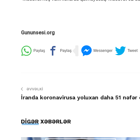
Gununsesi.org
ƏVVƏLKI
İranda koronavirusa yoluxan daha 51 nəfər 
DİGƏR XƏBƏRLƏR