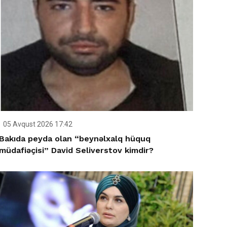
05 Avqust 2026 17:42
Bakıda peyda olan “beynəlxalq hüquq
müdafiəçisi” David Seliverstov kimdir?