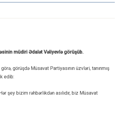
əsinin müdiri Ədalət Vəliyevlə görüşüb.
 görə, görüşdə Müsavat Partiyasının üzvləri, tanınmış
k edib:
Hər şey bizim rəhbərlikdən asılıdır, biz Müsavat