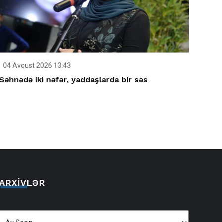
04 Avqust 2026 13:43
Səhnədə iki nəfər, yaddaşlarda bir səs
ARXIVLƏR
Arxivlər