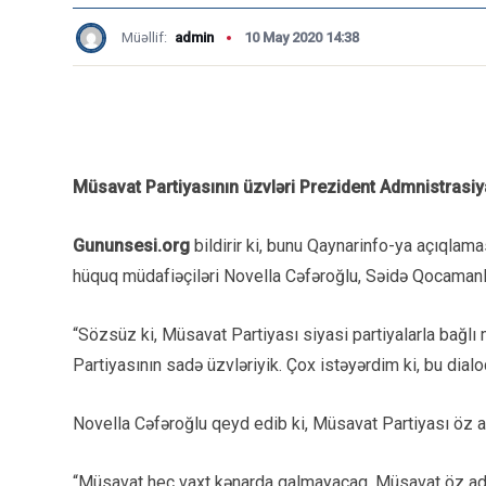
Müəllif:
admin
10 May 2020 14:38
Müsavat Partiyasının üzvləri Prezident Admnistrasiyas
Gununsesi.org
bildirir ki, bunu Qaynarinfo-ya açıqlam
hüquq müdafiəçiləri Novella Cəfəroğlu, Səidə Qocamanlı
“Sözsüz ki, Müsavat Partiyası siyasi partiyalarla bağlı
Partiyasının sadə üzvləriyik. Çox istəyərdim ki, bu dialo
Novella Cəfəroğlu qeyd edib ki, Müsavat Partiyası öz ad
“Müsavat heç vaxt kənarda qalmayacaq. Müsavat öz adı il