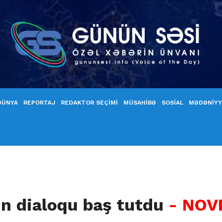
DÜNYA
REPORTAJ
REDAKTOR SEÇİMİ
MÜSAHİBƏ
SOSİAL
MƏDƏNİY
n dialoqu baş tutdu
- NOV