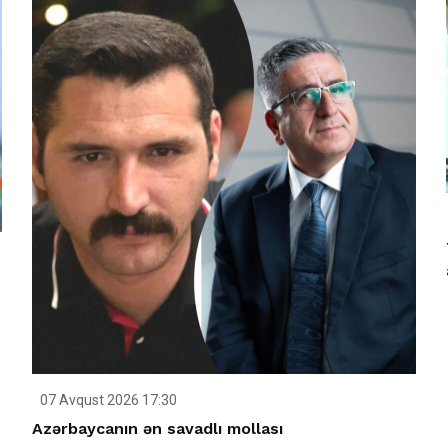
07 Avqust 2026 17:30
Azərbaycanın ən savadlı mollası