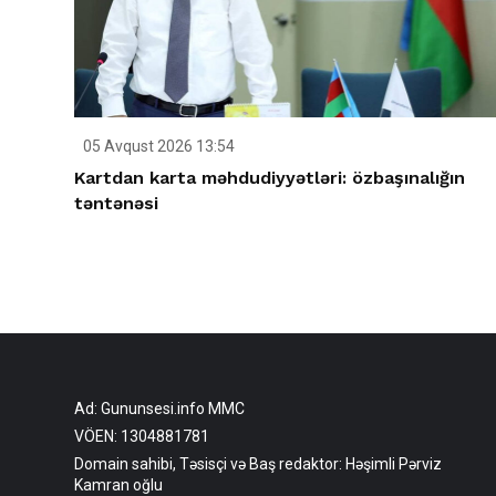
05 Avqust 2026 13:54
Kartdan karta məhdudiyyətləri: özbaşınalığın
təntənəsi
Ad: Gununsesi.info MMC
VÖEN: 1304881781
Domain sahibi, Təsisçi və Baş redaktor: Həşimli Pərviz
Kamran oğlu