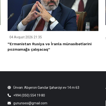
04 Avqust 2026 21:35
“Ermənistan Rusiya və İranla münasibətlərini
pozmamağa çalışacaq”
Ünvan: Abşeron Gənclər Şəhərciyi ev 14 m 63
+994 (050) 554 19 80
gununsesi@gmail.com