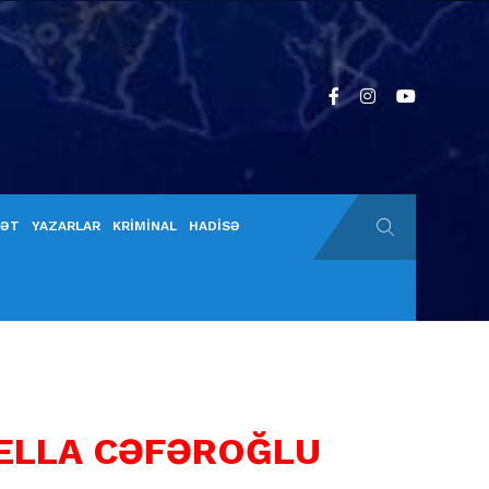
YƏT
YAZARLAR
KRİMİNAL
HADİSƏ
ELLA CƏFƏROĞLU