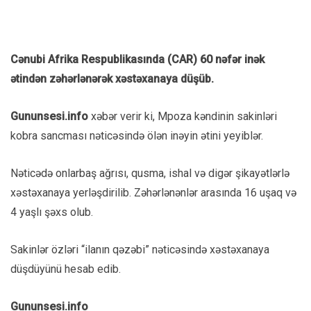
Cənubi Afrika Respublikasında (CAR) 60 nəfər inək
ətindən zəhərlənərək xəstəxanaya düşüb.
Gununsesi.info
xəbər verir ki, Mpoza kəndinin sakinləri
kobra sancması nəticəsində ölən inəyin ətini yeyiblər.
Nəticədə onlarbaş ağrısı, qusma, ishal və digər şikayətlərlə
xəstəxanaya yerləşdirilib. Zəhərlənənlər arasında 16 uşaq və
4 yaşlı şəxs olub.
Sakinlər özləri “ilanın qəzəbi” nəticəsində xəstəxanaya
düşdüyünü hesab edib.
Gununsesi.info