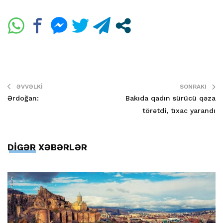
ƏVVƏLKI
SONRAKI
Ərdoğan:
Bakıda qadın sürücü qəza
törətdi, tıxac yarandı
DİGƏR XƏBƏRLƏR