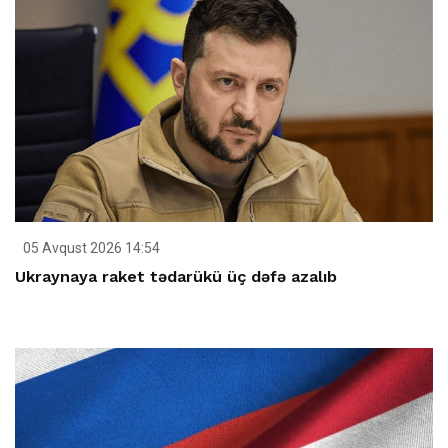
05 Avqust 2026 14:54
Ukraynaya raket tədarükü üç dəfə azalıb