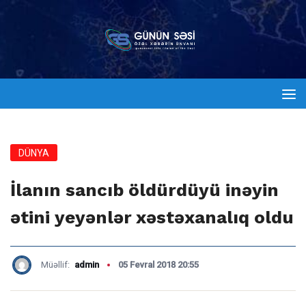
DÜNYA
İlanın sancıb öldürdüyü inəyin
ətini yeyənlər xəstəxanalıq oldu
Müəllif:
admin
05 Fevral 2018 20:55