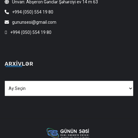
Ünvan: Abşeron Gənclər Şəhərciyi ev 14 m 63
+994 (050) 554 19 80
gununsesi@gmail.com
+994 (050) 554 19 80
ARXIVLƏR
Arxivlər