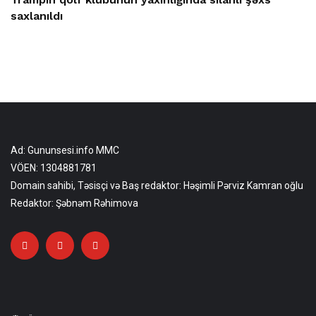
saxlanıldı
Ad: Gununsesi.info MMC
VÖEN: 1304881781
Domain sahibi, Təsisçi və Baş redaktor: Həşimli Pərviz Kamran oğlu
Redaktor: Şəbnəm Rəhimova