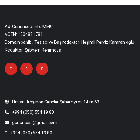
Ad: Gununsesi.info MMC
VÖEN: 1304881781
Domain sahibi, Təsisçi və Baş redaktor: Həşimli Pərviz Kamran oğlu
Redaktor: Şəbnəm Rəhimova
Ünvan: Abşeron Gənclər Şəhərciyi ev 14 m 63
+994 (050) 554 19 80
gununsesi@gmail.com
+994 (050) 554 19 80