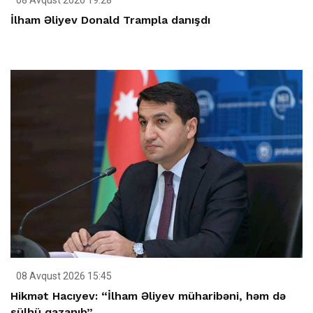
İlham Əliyev Donald Trampla danışdı
08 Avqust 2026 15:45
Hikmət Hacıyev: “İlham Əliyev müharibəni, həm də
sülhü qazanıb”