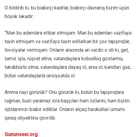
O bildirib ki, bu biabırçı kadrlar, biabırçı davranış bizim üçün
böyük ləkədir:
“Mən bu adamlara etibar etmişəm. Mən bu adamları vəzifəyə
təyin etmişəm və vəzifəyə təyin edilərkən bir çox tapşırıqlar,
tövsiyələr vermişəm. Onların arasında ən vacibi o idi ki, get,
təmiz işlə, rüşvət alma, vətəndaşlara kobudluq göstərmə,
təkəbbürlü olma, vətəndaşlara dayaq ol, arxa ol, kəndləri gəz,
bütün vətəndaşlarla ünsiyyətdə ol.
Amma nəyi görürük? Onu görürük ki, bütün bu tapşırıqlara
rəğmən, bəzi yaramaz icra başçıları həm özlərini, həm bizim
iqtidarımızı biabır ediblər. Onların alçaq hərəkətləri ümumi
qınaq obyektinə çevrilib.
Gununsesi.org