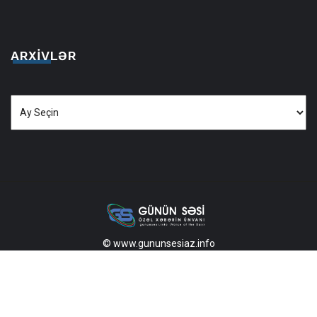
ARXIVLƏR
Arxivlər
© www.gununsesiaz.info
2013—2026 Məlumatdan istifadə etdikdə istinad mütləqdir