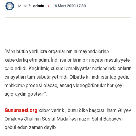
Müəllif:
admin
16 Mart 2020 17:30
“Mən bütün yerli icra orqanlarının nümayəndələrinə
xəbərdarlıq etmişdim. İndi isə onların bir neçəsi məsuliyyətə
cəlb edildi. Keçirilmiş xüsusi əməliyyatlar nəticəsində onların
cinayətləri tam sübuta yetirildi. Əlbəttə ki, indi istintaq gedir,
məhkəmə prosesi olacaq, ancaq videogörüntülər hər şeyi
açıq-aydın göstərir”.
Gununsesi.org
xəbər verir ki, bunu ölkə başçısı İlham Əliyev
Əmək və Əhalinin Sosial Müdafiəsi naziri Sahil Babayevi
qəbul edən zaman deyib.