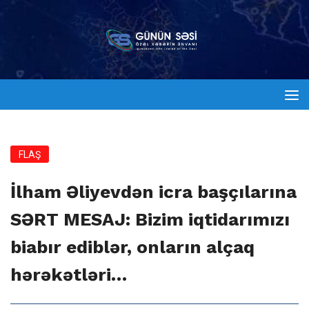
FLAŞ
İlham Əliyevdən icra başçılarına
SƏRT MESAJ: Bizim iqtidarımızı
biabır ediblər, onların alçaq
hərəkətləri…