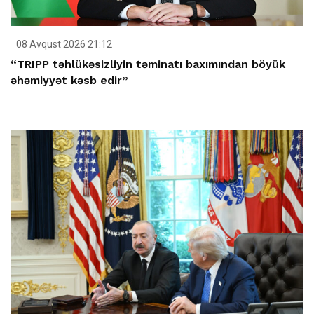
08 Avqust 2026 21:12
“TRIPP təhlükəsizliyin təminatı baxımından böyük
əhəmiyyət kəsb edir”