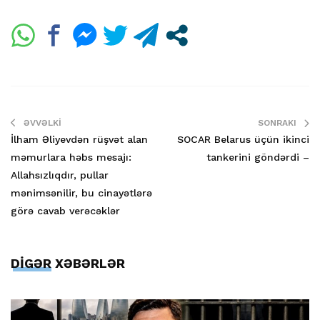
ƏVVƏLKI
SONRAKI
İlham Əliyevdən rüşvət alan
SOCAR Belarus üçün ikinci
məmurlara həbs mesajı:
tankerini göndərdi –
Allahsızlıqdır, pullar
mənimsənilir, bu cinayətlərə
görə cavab verəcəklər
DİGƏR XƏBƏRLƏR