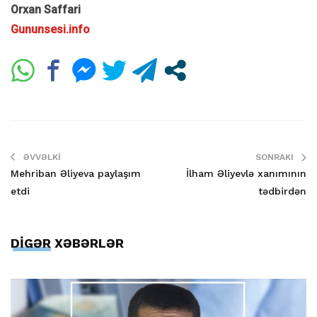
Orxan Saffari
Gununsesi.info
ƏVVƏLKI
SONRAKI
Mehriban Əliyeva paylaşım
İlham Əliyevlə xanımının
etdi
tədbirdən
DİGƏR XƏBƏRLƏR