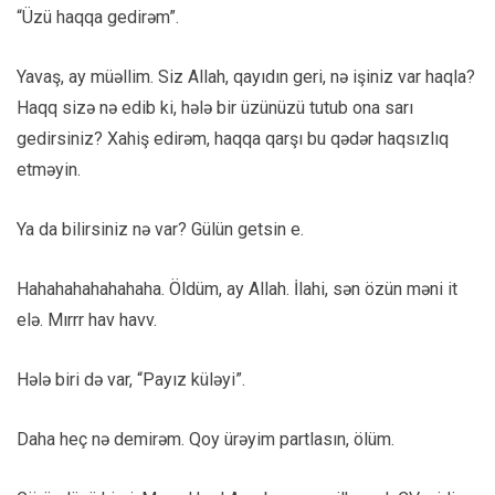
“Üzü haqqa gedirəm”.
Yavaş, ay müəllim. Siz Allah, qayıdın geri, nə işiniz var haqla?
Haqq sizə nə edib ki, hələ bir üzünüzü tutub ona sarı
gedirsiniz? Xahiş edirəm, haqqa qarşı bu qədər haqsızlıq
etməyin.
Ya da bilirsiniz nə var? Gülün getsin e.
Hahahahahahahaha. Öldüm, ay Allah. İlahi, sən özün məni it
elə. Mırrr hav havv.
Hələ biri də var, “Payız küləyi”.
Daha heç nə demirəm. Qoy ürəyim partlasın, ölüm.