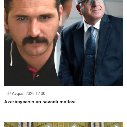
07 Avqust 2026 17:30
Azərbaycanın ən savadlı mollası