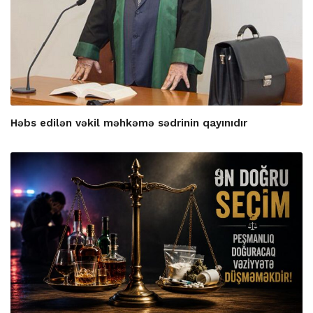
Həbs edilən vəkil məhkəmə sədrinin qayınıdır