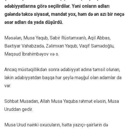
ədəbiyyatlarına görə seçilirdilər. Yəni onların adları
gələndə təkcə siyasət, mandat yox, həm də ən azı bir neçə
əsər adları da yada düşürdü.
Məsələn, Musa Yaqub, Sabir Rüstəmxanlı, Aqil Abbas,
Bəxtiyar Vahabzadə, Zəlimxan Yaqub, Vaqif Səmədoğlu,
Maqsud İbrahimbəyov və s.
Ancaq müstəqillikdən sonra ədəbiyyat adına təmsil olunan,
lakin ədəbiyyatdan başqa hər şeylə məşğul olan adamlar da
var.
Söhbət Musadan, Allah Musa Yaquba rəhmət eləsin, Musa
Uruddan gedir.
Musa Urud nəinki oxucuların, hətta yazıçı-şairlərin də