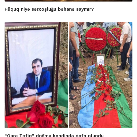
Hüquq niyə sərxoşluğu bəhanə saymır?
“Qara Tofiq” doğma kəndində dəfn olundu