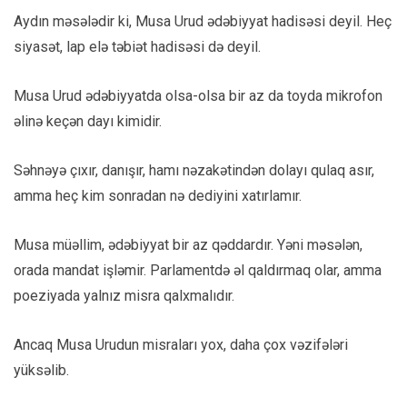
Aydın məsələdir ki, Musa Urud ədəbiyyat hadisəsi deyil. Heç
siyasət, lap elə təbiət hadisəsi də deyil.
Musa Urud ədəbiyyatda olsa-olsa bir az da toyda mikrofon
əlinə keçən dayı kimidir.
Səhnəyə çıxır, danışır, hamı nəzakətindən dolayı qulaq asır,
amma heç kim sonradan nə dediyini xatırlamır.
Musa müəllim, ədəbiyyat bir az qəddardır. Yəni məsələn,
orada mandat işləmir. Parlamentdə əl qaldırmaq olar, amma
poeziyada yalnız misra qalxmalıdır.
Ancaq Musa Urudun misraları yox, daha çox vəzifələri
yüksəlib.