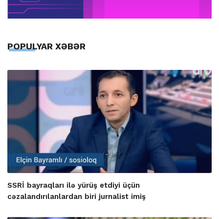
POPULYAR XƏBƏR
SSRİ bayraqları ilə yürüş etdiyi üçün
cəzalandırılanlardan biri jurnalist imiş