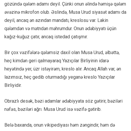
gözündə qələm adamı deyil. Çünki onun əlində həmişə qələm
əvəzinə mikrofon olub. Əslində, Musa Urud siyasət adamı da
deyil, ancaq ən azından mandatı, kreslosu var. Lakin
qələmdən və mətndən məhrumdur. Onun ədəbiyyatı üçün
kağız-kuğuz çatır, ancaq istedad çatışmır.
Bir çox vəzifələrə qələmsiz daxil olan Musa Urud, əlbəttə,
heç kimdən geri qalmayaraq Yazıçılar Birliyinin idarə
heyətində yer, üzr istəyirəm, kreslo alır. Ancaq Allah var, ən
lazımsız, heç gedib oturmadığı yeganə kreslo Yazıçılar
Birliyidir.
Obrazlı desək, bəzi adamlar ədəbiyyata söz gətirir, bəziləri
nəfəs, bəziləri ağrı. Musa Urud isə vəzifə gətirib.
Belə baxanda, onun vikipediyası həm zəngindir, həm də