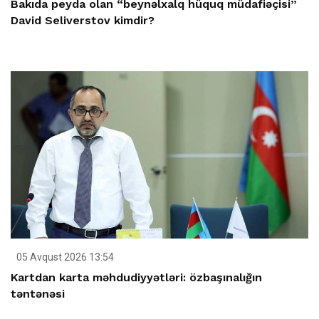
Bakıda peyda olan “beynəlxalq hüquq müdafiəçisi”
David Seliverstov kimdir?
05 Avqust 2026 13:54
Kartdan karta məhdudiyyətləri: özbaşınalığın
təntənəsi