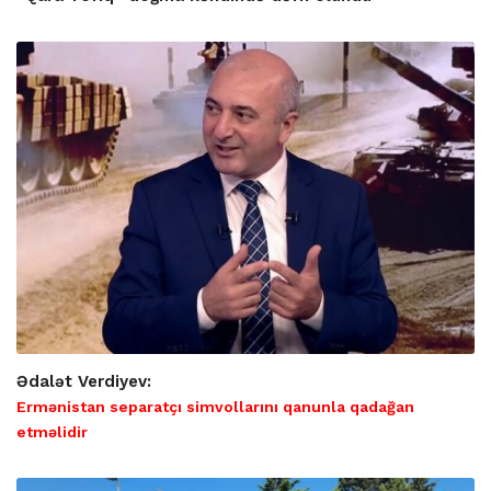
Ədalət Verdiyev:
Ermənistan separatçı simvollarını qanunla qadağan
etməlidir