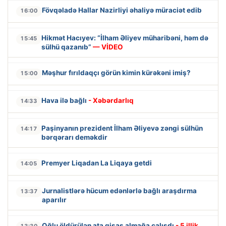
Fövqəladə Hallar Nazirliyi əhaliyə müraciət edib
16:00
Hikmət Hacıyev: “İlham Əliyev müharibəni, həm də
15:45
sülhü qazanıb”
— VİDEO
Məşhur fırıldaqçı görün kimin kürəkəni imiş?
15:00
Hava ilə bağlı
- Xəbərdarlıq
14:33
Paşinyanın prezident İlham Əliyevə zəngi sülhün
14:17
bərqərarı deməkdir
Premyer Liqadan La Liqaya getdi
14:05
Jurnalistlərə hücum edənlərlə bağlı araşdırma
13:37
aparılır
Oğlu öldürülən ata qisas almağa çalışdı
- 5 illik