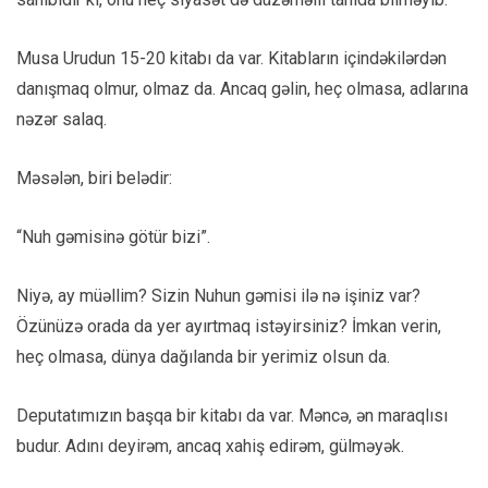
Musa Urudun 15-20 kitabı da var. Kitabların içindəkilərdən
danışmaq olmur, olmaz da. Ancaq gəlin, heç olmasa, adlarına
nəzər salaq.
Məsələn, biri belədir:
“Nuh gəmisinə götür bizi”.
Niyə, ay müəllim? Sizin Nuhun gəmisi ilə nə işiniz var?
Özünüzə orada da yer ayırtmaq istəyirsiniz? İmkan verin,
heç olmasa, dünya dağılanda bir yerimiz olsun da.
Deputatımızın başqa bir kitabı da var. Məncə, ən maraqlısı
budur. Adını deyirəm, ancaq xahiş edirəm, gülməyək.