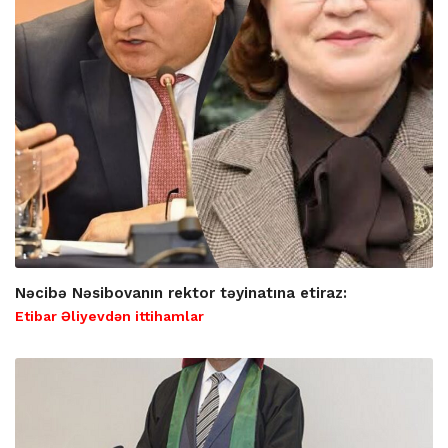
Nəcibə Nəsibovanın rektor təyinatına etiraz:
Etibar Əliyevdən ittihamlar