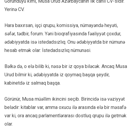
Göründüyü kimi, Musa Urud Azərbaycanın ilk canlı CV-sidir.
Yerinə CV.
Hara baxırsan, işçi qrupu, komissiya, nümayəndə heyəti,
səfər, tədbir, forum. Yəni bioqrafiyasında fəaliyyət çoxdur,
ədəbiyyatda isə istedadsızlıq. Onu ədəbiyyatda bir nümunə
hesab etmək olar: İstedadsızlıq nümunəsi.
Bəlkə də, o elə bilib ki, nəsə bir iz qoya biləcək. Ancaq Musa
Urud bilmir ki, ədəbiyyatda iz qoymaq başqa şeydir,
kabinetdə iz salmaq başqa.
Görünür, Musa müəllim ikincini seçib. Birincidə isə vəziyyət
belədir: kitablar var, amma oxucu ilə arasında elə bir məsafə
var ki, ora ancaq parlamentlərarası dostluq qrupu ilə getmək
olar.