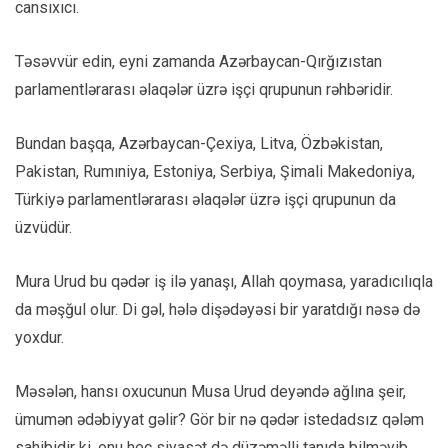
cansıxıcı.
Təsəvvür edin, eyni zamanda Azərbaycan-Qırğızıstan
parlamentlərarası əlaqələr üzrə işçi qrupunun rəhbəridir.
Bundan başqa, Azərbaycan-Çexiya, Litva, Özbəkistan,
Pakistan, Rumıniya, Estoniya, Serbiya, Şimali Makedoniya,
Türkiyə parlamentlərarası əlaqələr üzrə işçi qrupunun da
üzvüdür.
Mura Urud bu qədər iş ilə yanaşı, Allah qoymasa, yaradıcılıqla
da məşğul olur. Di gəl, hələ dişədəyəsi bir yaratdığı nəsə də
yoxdur.
Məsələn, hansı oxucunun Musa Urud deyəndə ağlına şeir,
ümumən ədəbiyyat gəlir? Gör bir nə qədər istedadsız qələm
sahibidir ki, onu heç siyasət də düzəməlli tanıda bilməyib.