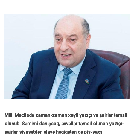
Milli Məclisdə zaman-zaman xeyli yazıçı və şairlər təmsil
olunub. Səmimi danışsaq, əvvəllər təmsil olunan yazıçı-
şairlər siyasətdən əlavə həqiqətən də pis-yaxşı