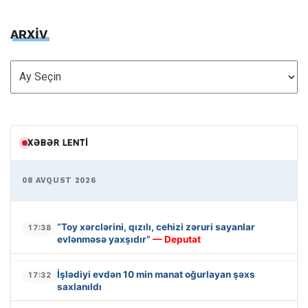
ARXİV
ARXİV
XƏBƏR LENTI
08 AVQUST 2026
“Toy xərclərini, qızılı, cehizi zəruri sayanlar
17:38
evlənməsə yaxşıdır”
— Deputat
İşlədiyi evdən 10 min manat oğurlayan şəxs
17:32
saxlanıldı