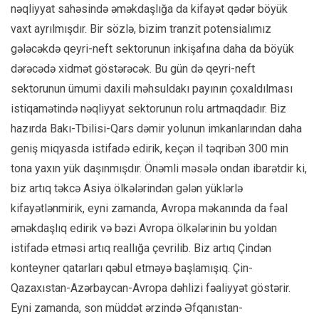
nəqliyyat sahəsində əməkdaşlığa da kifayət qədər böyük
vaxt ayrılmışdır. Bir sözlə, bizim tranzit potensialımız
gələcəkdə qeyri-neft sektorunun inkişafına daha da böyük
dərəcədə xidmət göstərəcək. Bu gün də qeyri-neft
sektorunun ümumi daxili məhsuldakı payının çoxaldılması
istiqamətində nəqliyyat sektorunun rolu artmaqdadır. Biz
hazırda Bakı-Tbilisi-Qars dəmir yolunun imkanlarından daha
geniş miqyasda istifadə edirik, keçən il təqribən 300 min
tona yaxın yük daşınmışdır. Önəmli məsələ ondan ibarətdir ki,
biz artıq təkcə Asiya ölkələrindən gələn yüklərlə
kifayətlənmirik, eyni zamanda, Avropa məkanında da fəal
əməkdaşlıq edirik və bəzi Avropa ölkələrinin bu yoldan
istifadə etməsi artıq reallığa çevrilib. Biz artıq Çindən
konteyner qatarları qəbul etməyə başlamışıq. Çin-
Qazaxıstan-Azərbaycan-Avropa dəhlizi fəaliyyət göstərir.
Eyni zamanda, son müddət ərzində Əfqanıstan-