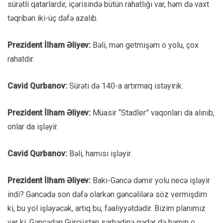
sürətli qatarlardır, içərisində bütün rahatlığı var, həm də vaxt
təqribən iki-üç dəfə azalıb.
Prezident İlham Əliyev:
Bəli, mən getmişəm o yolu, çox
rahatdır.
Cavid Qurbanov:
Sürəti də 140-a artırmaq istəyirik.
Prezident İlham Əliyev:
Müasir “Stadler” vaqonları da alınıb,
onlar da işləyir.
Cavid Qurbanov:
Bəli, hamısı işləyir.
Prezident İlham Əliyev:
Bakı-Gəncə dəmir yolu necə işləyir
indi? Gəncədə son dəfə olarkən gəncəlilərə söz vermişdim
ki, bu yol işləyəcək, artıq bu, fəaliyyətdədir. Bizim planımız
var ki, Gəncədən Gürcüstan sərhədinə qədər də həmin o