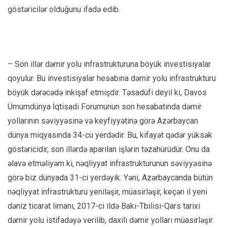
göstəricilər olduğunu ifadə edib.
– Son illər dəmir yolu infrastrukturuna böyük investisiyalar
qoyulur. Bu investisiyalar hesabına dəmir yolu infrastrukturu
böyük dərəcədə inkişaf etmişdir. Təsadüfi deyil ki, Davos
Ümumdünya İqtisadi Forumunun son hesabatında dəmir
yollarının səviyyəsinə və keyfiyyətinə görə Azərbaycan
dünya miqyasında 34-cü yerdədir. Bu, kifayət qədər yüksək
göstəricidir, son illərdə aparılan işlərin təzahürüdür. Onu da
əlavə etməliyəm ki, nəqliyyat infrastrukturunun səviyyəsinə
görə biz dünyada 31-ci yerdəyik. Yəni, Azərbaycanda bütün
nəqliyyat infrastrukturu yeniləşir, müasirləşir, keçən il yeni
dəniz ticarət limanı, 2017-ci ildə Bakı-Tbilisi-Qars tarixi
dəmir yolu istifadəyə verilib, daxili dəmir yolları müasirləşir.