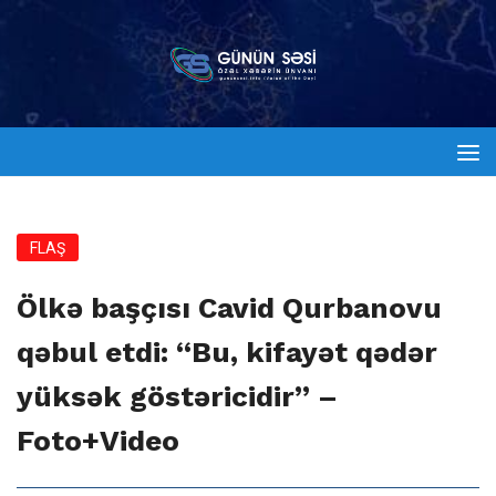
FLAŞ
Ölkə başçısı Cavid Qurbanovu
qəbul etdi: “Bu, kifayət qədər
yüksək göstəricidir” –
Foto+Video