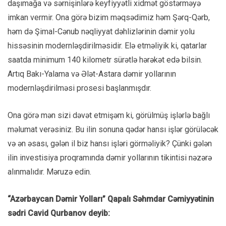
daşımağa və sərnişinlərə keyfiyyətli xidmət göstərməyə
imkan vermir. Ona görə bizim məqsədimiz həm Şərq-Qərb,
həm də Şimal-Cənub nəqliyyat dəhlizlərinin dəmir yolu
hissəsinin modernləşdirilməsidir. Elə etməliyik ki, qatarlar
saatda minimum 140 kilometr sürətlə hərəkət edə bilsin.
Artıq Bakı-Yalama və Ələt-Astara dəmir yollarının
modernləşdirilməsi prosesi başlanmışdır.
Ona görə mən sizi dəvət etmişəm ki, görülmüş işlərlə bağlı
məlumat verəsiniz. Bu ilin sonuna qədər hansı işlər görüləcək
və ən əsası, gələn il biz hansı işləri görməliyik? Çünki gələn
ilin investisiya proqramında dəmir yollarının tikintisi nəzərə
alınmalıdır. Məruzə edin.
“Azərbaycan Dəmir Yolları” Qapalı Səhmdar Cəmiyyətinin
sədri Cavid Qurbanov deyib: