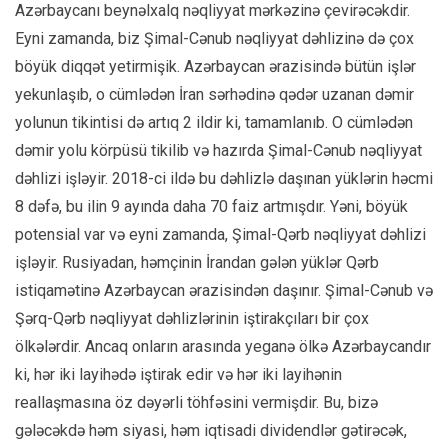
Azərbaycanı beynəlxalq nəqliyyat mərkəzinə çevirəcəkdir.
Eyni zamanda, biz Şimal-Cənub nəqliyyat dəhlizinə də çox
böyük diqqət yetirmişik. Azərbaycan ərazisində bütün işlər
yekunlaşıb, o cümlədən İran sərhədinə qədər uzanan dəmir
yolunun tikintisi də artıq 2 ildir ki, tamamlanıb. O cümlədən
dəmir yolu körpüsü tikilib və hazırda Şimal-Cənub nəqliyyat
dəhlizi işləyir. 2018-ci ildə bu dəhlizlə daşınan yüklərin həcmi
8 dəfə, bu ilin 9 ayında daha 70 faiz artmışdır. Yəni, böyük
potensial var və eyni zamanda, Şimal-Qərb nəqliyyat dəhlizi
işləyir. Rusiyadan, həmçinin İrandan gələn yüklər Qərb
istiqamətinə Azərbaycan ərazisindən daşınır. Şimal-Cənub və
Şərq-Qərb nəqliyyat dəhlizlərinin iştirakçıları bir çox
ölkələrdir. Ancaq onların arasında yeganə ölkə Azərbaycandır
ki, hər iki layihədə iştirak edir və hər iki layihənin
reallaşmasına öz dəyərli töhfəsini vermişdir. Bu, bizə
gələcəkdə həm siyasi, həm iqtisadi dividendlər gətirəcək,