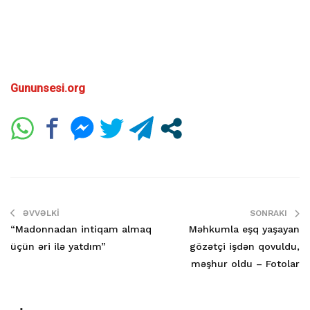
Gununsesi.org
ƏVVƏLKI
SONRAKI
“Madonnadan intiqam almaq
Məhkumla eşq yaşayan
üçün əri ilə yatdım”
gözətçi işdən qovuldu,
məşhur oldu – Fotolar