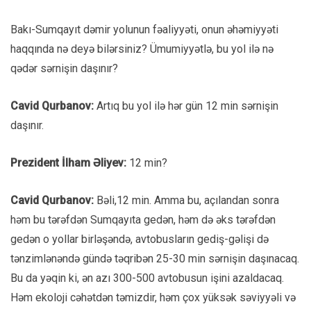
Bakı-Sumqayıt dəmir yolunun fəaliyyəti, onun əhəmiyyəti
haqqında nə deyə bilərsiniz? Ümumiyyətlə, bu yol ilə nə
qədər sərnişin daşınır?
Cavid Qurbanov:
Artıq bu yol ilə hər gün 12 min sərnişin
daşınır.
Prezident İlham Əliyev:
12 min?
Cavid Qurbanov:
Bəli,12 min. Amma bu, açılandan sonra
həm bu tərəfdən Sumqayıta gedən, həm də əks tərəfdən
gedən o yollar birləşəndə, avtobusların gediş-gəlişi də
tənzimlənəndə gündə təqribən 25-30 min sərnişin daşınacaq.
Bu da yəqin ki, ən azı 300-500 avtobusun işini azaldacaq.
Həm ekoloji cəhətdən təmizdir, həm çox yüksək səviyyəli və