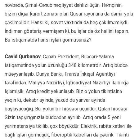
növbədə, Şimal-Cənub nəqliyyat dəhlizi üçün. Həmçinin,
bizim digər kurort zonası olan Qusar rayonuna da dəmir yolu
çəkilməlidir. Hansı ki, sovet vaxtında da heç çəkilməmişdi.
İndi mən göstəriş vermişəm ki, bu işlər də öz həllini tapsın.
Bu istiqamətdə hansı işləri görmüsünüz?
Cavid Qurbanov
: Cənab Prezident, Biləcəri-Yalama
istiqamətində yolun uzunluğu 348 kilometrdir. Artıq büdcə
müəyyənləşib, Dünya Bankı, Fransa İnkişaf Agentliyi
tərəfindən. Maliyyə Nazirliyi, İqtisadiyyat Nazirliyi ilə birgə
işləmişik. Artıq kredit yekunlaşıb. Biz o yolun tikintisinə
yəqin ki, dekabr ayında, yaxud da yanvar ayında
başlayacağıq. Bu, yolun bir hissəsi üçündür. Qalan hissəsi
Sizin tapşırığınızla büdcədən ayrılıb. Artıq orada 5 yeni
yarımstansiya tikilib, çox böyükdür. Elektrik, rabitə xətləri ilə
bağlı işləri görmüşük, fiberoptik kabelləri də çəkirik. Tikinti