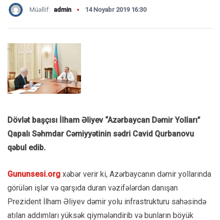
Müəllif:
admin
14 Noyabr 2019 16:30
Dövlət başçısı İlham Əliyev “Azərbaycan Dəmir Yolları”
Qapalı Səhmdar Cəmiyyətinin sədri Cavid Qurbanovu
qəbul edib.
Gununsesi.org
xəbər verir ki, Azərbaycanın dəmir yollarında
görülən işlər və qarşıda duran vəzifələrdən danışan
Prezident İlham Əliyev dəmir yolu infrastrukturu sahəsində
atılan addımları yüksək qiymələndirib və bunların böyük