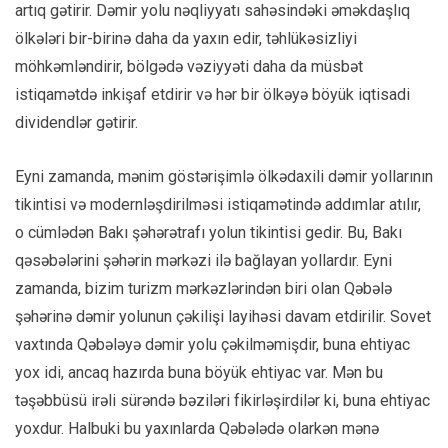
artıq gətirir. Dəmir yolu nəqliyyatı sahəsindəki əməkdaşlıq
ölkələri bir-birinə daha da yaxın edir, təhlükəsizliyi
möhkəmləndirir, bölgədə vəziyyəti daha da müsbət
istiqamətdə inkişaf etdirir və hər bir ölkəyə böyük iqtisadi
dividendlər gətirir.
Eyni zamanda, mənim göstərişimlə ölkədaxili dəmir yollarının
tikintisi və modernləşdirilməsi istiqamətində addımlar atılır,
o cümlədən Bakı şəhərətrafı yolun tikintisi gedir. Bu, Bakı
qəsəbələrini şəhərin mərkəzi ilə bağlayan yollardır. Eyni
zamanda, bizim turizm mərkəzlərindən biri olan Qəbələ
şəhərinə dəmir yolunun çəkilişi layihəsi davam etdirilir. Sovet
vaxtında Qəbələyə dəmir yolu çəkilməmişdir, buna ehtiyac
yox idi, ancaq hazırda buna böyük ehtiyac var. Mən bu
təşəbbüsü irəli sürəndə bəziləri fikirləşirdilər ki, buna ehtiyac
yoxdur. Halbuki bu yaxınlarda Qəbələdə olarkən mənə