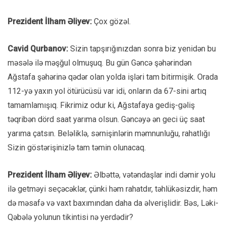
Prezident İlham Əliyev:
Çox gözəl.
Cavid Qurbanov:
Sizin tapşırığınızdan sonra biz yenidən bu
məsələ ilə məşğul olmuşuq. Bu gün Gəncə şəhərindən
Ağstafa şəhərinə qədər olan yolda işləri tam bitirmişik. Orada
112-yə yaxın yol ötürücüsü var idi, onların da 67-sini artıq
tamamlamışıq. Fikrimiz odur ki, Ağstafaya gediş-gəliş
təqribən dörd saat yarıma olsun. Gəncəyə ən geci üç saat
yarıma çatsın. Beləliklə, sərnişinlərin məmnunluğu, rahatlığı
Sizin göstərişinizlə tam təmin olunacaq.
Prezident İlham Əliyev:
Əlbəttə, vətəndaşlar indi dəmir yolu
ilə getməyi seçəcəklər, çünki həm rahatdır, təhlükəsizdir, həm
də məsafə və vaxt baxımından daha da əlverişlidir. Bəs, Ləki-
Qəbələ yolunun tikintisi nə yerdədir?