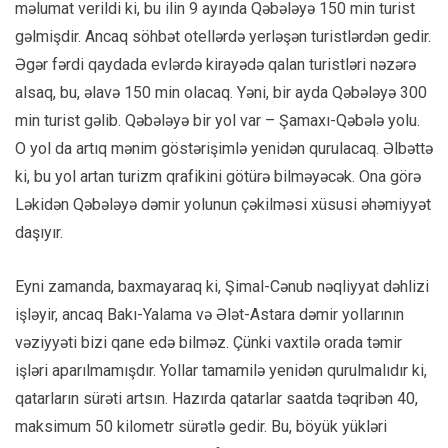
məlumat verildi ki, bu ilin 9 ayında Qəbələyə 150 min turist
gəlmişdir. Ancaq söhbət otellərdə yerləşən turistlərdən gedir.
Əgər fərdi qaydada evlərdə kirayədə qalan turistləri nəzərə
alsaq, bu, əlavə 150 min olacaq. Yəni, bir ayda Qəbələyə 300
min turist gəlib. Qəbələyə bir yol var – Şamaxı-Qəbələ yolu.
O yol da artıq mənim göstərişimlə yenidən qurulacaq. Əlbəttə
ki, bu yol artan turizm qrafikini götürə bilməyəcək. Ona görə
Ləkidən Qəbələyə dəmir yolunun çəkilməsi xüsusi əhəmiyyət
daşıyır.
Eyni zamanda, baxmayaraq ki, Şimal-Cənub nəqliyyat dəhlizi
işləyir, ancaq Bakı-Yalama və Ələt-Astara dəmir yollarının
vəziyyəti bizi qane edə bilməz. Çünki vaxtilə orada təmir
işləri aparılmamışdır. Yollar tamamilə yenidən qurulmalıdır ki,
qatarların sürəti artsın. Hazırda qatarlar saatda təqribən 40,
maksimum 50 kilometr sürətlə gedir. Bu, böyük yükləri