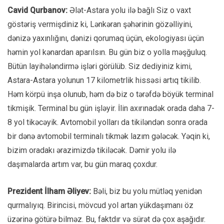
Cavid Qurbanov:
Ələt-Astara yolu ilə bağlı Siz o vaxt
göstəriş vermişdiniz ki, Lənkəran şəhərinin gözəlliyini,
dənizə yaxınlığını, dənizi qorumaq üçün, ekologiyası üçün
həmin yol kənardan aparılsın. Bu gün biz o yolla məşğuluq.
Bütün layihələndirmə işləri görülüb. Siz dediyiniz kimi,
Astara-Astara yolunun 17 kilometrlik hissəsi artıq tikilib.
Həm körpü inşa olunub, həm də biz o tərəfdə böyük terminal
tikmişik. Terminal bu gün işləyir. İlin axırınadək orada daha 7-
8 yol tikəcəyik. Avtomobil yolları da tikiləndən sonra orada
bir dənə avtomobil terminalı tikmək lazım gələcək. Yəqin ki,
bizim oradakı ərazimizdə tikiləcək. Dəmir yolu ilə
daşımalarda artım var, bu gün maraq çoxdur.
Prezident İlham Əliyev:
Bəli, biz bu yolu mütləq yenidən
qurmalıyıq. Birincisi, mövcud yol artan yükdaşımanı öz
üzərinə götürə bilməz. Bu, faktdır və sürət də çox aşağıdır.