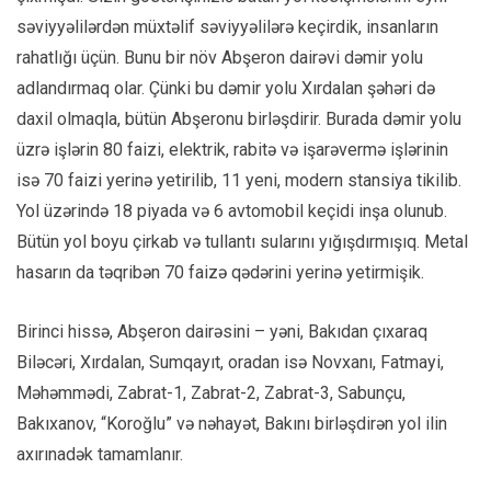
səviyyəlilərdən müxtəlif səviyyəlilərə keçirdik, insanların
rahatlığı üçün. Bunu bir növ Abşeron dairəvi dəmir yolu
adlandırmaq olar. Çünki bu dəmir yolu Xırdalan şəhəri də
daxil olmaqla, bütün Abşeronu birləşdirir. Burada dəmir yolu
üzrə işlərin 80 faizi, elektrik, rabitə və işarəvermə işlərinin
isə 70 faizi yerinə yetirilib, 11 yeni, modern stansiya tikilib.
Yol üzərində 18 piyada və 6 avtomobil keçidi inşa olunub.
Bütün yol boyu çirkab və tullantı sularını yığışdırmışıq. Metal
hasarın da təqribən 70 faizə qədərini yerinə yetirmişik.
Birinci hissə, Abşeron dairəsini – yəni, Bakıdan çıxaraq
Biləcəri, Xırdalan, Sumqayıt, oradan isə Novxanı, Fatmayi,
Məhəmmədi, Zabrat-1, Zabrat-2, Zabrat-3, Sabunçu,
Bakıxanov, “Koroğlu” və nəhayət, Bakını birləşdirən yol ilin
axırınadək tamamlanır.