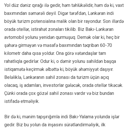
Yol düz dəniz qırağı ilə gedir, həm təhlükəlidir, həm də ki, vaxt
baxımından səmərəli deyil. Digər tərəfdən, Lənkəran indi
böyük turizm potensialına malik olan bir rayondur. Son illərdə
orada otellər, istirahət zonaları tikilib. Biz Bakı-Lənkəran
avtomobil yolunu yenidən qurmuşuq. Demək olar ki, heç bir
şəhərə girməyən və məsafə baxımından təqribən 60-70
kilometr daha qısa yoldur. Ona görə vətəndaşlar tam
rahatlıqla gedirlər. Odur ki, o dəmir yolunu sahildən başqa
istiqamətə keçirmək əlbəttə ki, böyük əhəmiyyət daşıyır.
Beləliklə, Lənkəranın sahil zonası da turizm üçün açıq
olacaq, iş adamları, investorlar gələcək, orada otellər tikəcək.
Çünki orada çox gözəl sahil zonası vardır və biz bundan
istifadə etməliyik.
Bir də ki, mənim tapşırığımla indi Bakı-Yalama yolunda işlər
gedir. Biz bu yolun da inşasını sürətləndirməliyik, ilk