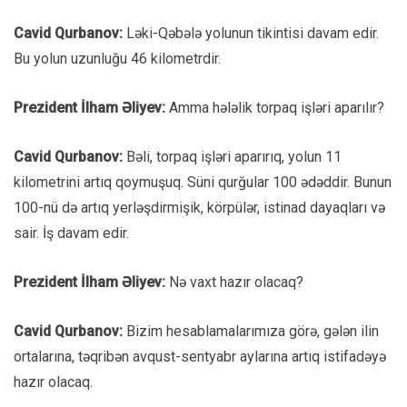
Cavid Qurbanov:
Ləki-Qəbələ yolunun tikintisi davam edir.
Bu yolun uzunluğu 46 kilometrdir.
Prezident İlham Əliyev:
Amma hələlik torpaq işləri aparılır?
Cavid Qurbanov:
Bəli, torpaq işləri aparırıq, yolun 11
kilometrini artıq qoymuşuq. Süni qurğular 100 ədəddir. Bunun
100-nü də artıq yerləşdirmişik, körpülər, istinad dayaqları və
sair. İş davam edir.
Prezident İlham Əliyev:
Nə vaxt hazır olacaq?
Cavid Qurbanov:
Bizim hesablamalarımıza görə, gələn ilin
ortalarına, təqribən avqust-sentyabr aylarına artıq istifadəyə
hazır olacaq.