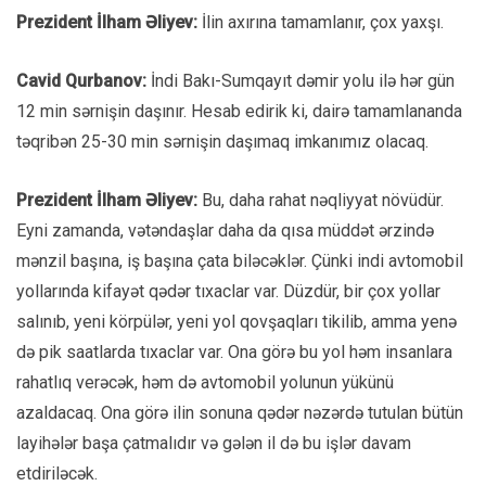
Prezident İlham Əliyev:
İlin axırına tamamlanır, çox yaxşı.
Cavid Qurbanov:
İndi Bakı-Sumqayıt dəmir yolu ilə hər gün
12 min sərnişin daşınır. Hesab edirik ki, dairə tamamlananda
təqribən 25-30 min sərnişin daşımaq imkanımız olacaq.
Prezident İlham Əliyev:
Bu, daha rahat nəqliyyat növüdür.
Eyni zamanda, vətəndaşlar daha da qısa müddət ərzində
mənzil başına, iş başına çata biləcəklər. Çünki indi avtomobil
yollarında kifayət qədər tıxaclar var. Düzdür, bir çox yollar
salınıb, yeni körpülər, yeni yol qovşaqları tikilib, amma yenə
də pik saatlarda tıxaclar var. Ona görə bu yol həm insanlara
rahatlıq verəcək, həm də avtomobil yolunun yükünü
azaldacaq. Ona görə ilin sonuna qədər nəzərdə tutulan bütün
layihələr başa çatmalıdır və gələn il də bu işlər davam
etdiriləcək.