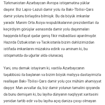
Türkmənistan-Azərbaycan-Avropa istiqamətinə yüklər
daşınır. Biz Lapis-Lazuli dəmir yolu ilə Bakı-Tbilisi-Qars
dəmir yolunu birləşdirə bilmişik. Bu da böyük imkanlar
yaradır. Mənim Orta Asiya respublikalarının prezidentləri ilə
keçirdiyim görüşlər əsnasında dəmir yolu daşınmaları
haqqında kifayət qədər geniş fikir mübadiləsi aparılmışdır.
Hazırda Özbəkistan və Tacikistanla bizim dəhlizimizdən
istifadə imkanlarını müzakirə edirik və əminəm ki, bu
istiqamətdə də uğurlar əldə olunacaq.
Yəni, onu demək istəyirəm ki, vaxtilə Azərbaycanın
təşəbbüsü ilə başlanan və bizim böyük maliyyə dəstəyimizlə
reallaşan Bakı-Tbilisi-Qars dəmir yolu çox mühüm əhəmiyyət
daşıyır. Mən əvvəllər də, biz dəmir yolunun təməlini qoyanda
da bunu demişəm ki, bu layihə dünyanın nəqliyyat xəritəsini
yenidən tərtib edir və bu layihə açıq dənizə çıxışı olmayan