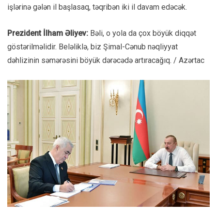
işlərinə gələn il başlasaq, təqribən iki il davam edəcək.
Prezident İlham Əliyev:
Bəli, o yola da çox böyük diqqət
göstərilməlidir. Beləliklə, biz Şimal-Cənub nəqliyyat
dəhlizinin səmərəsini böyük dərəcədə artıracağıq. / Azərtac