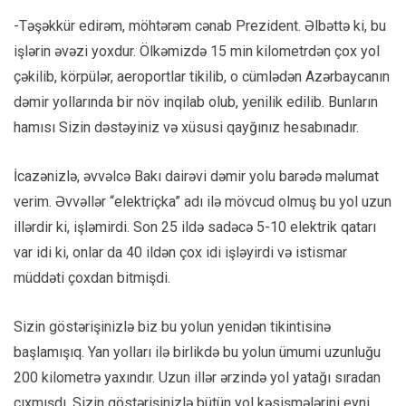
-Təşəkkür edirəm, möhtərəm cənab Prezident. Əlbəttə ki, bu
işlərin əvəzi yoxdur. Ölkəmizdə 15 min kilometrdən çox yol
çəkilib, körpülər, aeroportlar tikilib, o cümlədən Azərbaycanın
dəmir yollarında bir növ inqilab olub, yenilik edilib. Bunların
hamısı Sizin dəstəyiniz və xüsusi qayğınız hesabınadır.
İcazənizlə, əvvəlcə Bakı dairəvi dəmir yolu barədə məlumat
verim. Əvvəllər “elektriçka” adı ilə mövcud olmuş bu yol uzun
illərdir ki, işləmirdi. Son 25 ildə sadəcə 5-10 elektrik qatarı
var idi ki, onlar da 40 ildən çox idi işləyirdi və istismar
müddəti çoxdan bitmişdi.
Sizin göstərişinizlə biz bu yolun yenidən tikintisinə
başlamışıq. Yan yolları ilə birlikdə bu yolun ümumi uzunluğu
200 kilometrə yaxındır. Uzun illər ərzində yol yatağı sıradan
çıxmışdı. Sizin göstərişinizlə bütün yol kəsişmələrini eyni