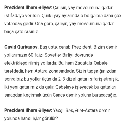
Prezident İlham Əliyev:
Çalışın, yay mövsümünə qədər
istifadəyə verilsin. Çünki yay aylarında o bölgələrə daha çox
vətəndaş gedir. Ona görə, çalışın, yay mövsümünə qədər
başa çatdırasınız.
Cavid Qurbanov:
Baş üstə, cənab Prezident. Bizim dəmir
yollarımızın 60 faizi Sovetlər Birliyi dövründə
elektrikləşdirilmiş yollardır. Bu, həm Zaqatala-Qəbələ
tərəfdədir, həm Astara zonasındadır. Sizin tapşırığınızdan
sonra biz bu yollar üçün də 2-3 dizel qatarı sifariş etmişik.
İki yeni qatarımız da gəlir. Qəbələyə işləyəcək bu qatarları
sınaqdan keçirmək üçün Gəncə dəmir yoluna buraxacağıq.
Prezident İlham Əliyev:
Yaxşı. Bəs, Ələt-Astara dəmir
yolunda hansı işlər görülür?