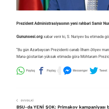
Prezident Administrasiyasının yeni rəhbəri Samir Nuriy
Gununsesi.org
xəbər verir ki, S. Nuriyev bu etimada gö
“Bu gün Azərbaycan Prezidenti cənab İlham Əliyev məni 
Mənə göstərilən yüksək etimada görə Möhtərəm Preziden
ƏVVƏLKI
BSU-da YENİ ŞOK: Primakov kampaniyası 