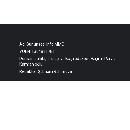
Ad: Gununsesi.info MMC
VÖEN: 1304881781
Domain sahibi, Təsisçi və Baş redaktor: Həşimli Pərviz
Kamran oğlu
Redaktor: Şəbnəm Rəhimova