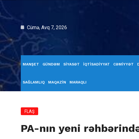
Cümə, Avq 7, 2026
MANŞET
GÜNDƏM
SİYASƏT
İQTİSADİYYAT
CƏMİYYƏT
SAĞLAMLIQ
MAQAZİN
MARAQLI
FLAŞ
PA-nın yeni rəhbərind