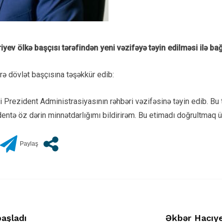
ev ölkə başçısı tərəfindən yeni vəzifəyə təyin edilməsi ilə bağl
rə dövlət başçısına təşəkkür edib:
Prezident Administrasiyasının rəhbəri vəzifəsinə təyin edib. Bu 
tə öz dərin minnətdarlığımı bildirirəm. Bu etimadı doğrultmaq 
başladı
Əkbər Hacıye