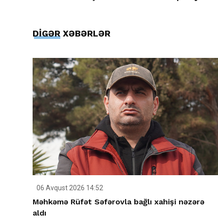
DİGƏR XƏBƏRLƏR
06 Avqust 2026 14:52
Məhkəmə Rüfət Səfərovla bağlı xahişi nəzərə
aldı