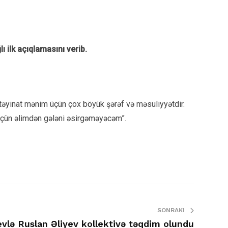
ı ilk açıqlamasını verib.
təyinat mənim üçün çox böyük şərəf və məsuliyyətdir.
üçün əlimdən gələni əsirgəməyəcəm”.
SONRAKI
vlə Ruslan Əliyev kollektivə təqdim olundu