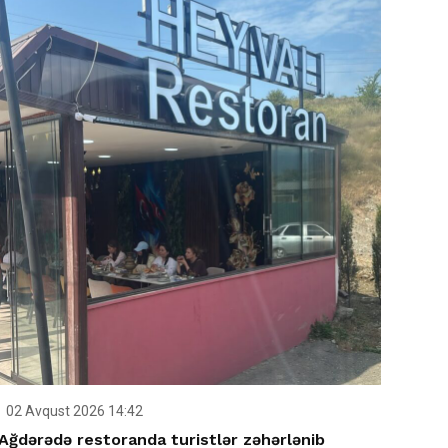
02 Avqust 2026 14:42
Ağdərədə restoranda turistlər zəhərlənib