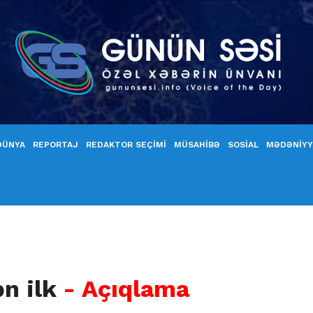
DÜNYA
REPORTAJ
REDAKTOR SEÇİMİ
MÜSAHİBƏ
SOSİAL
MƏDƏNİY
ən ilk
- Açıqlama