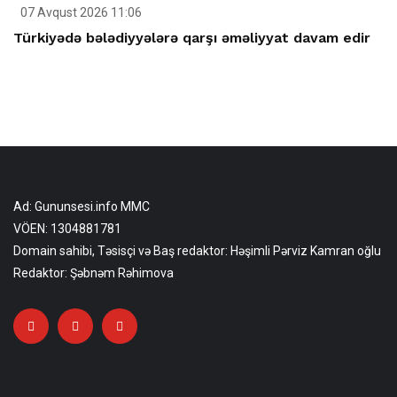
07 Avqust 2026 11:06
Türkiyədə bələdiyyələrə qarşı əməliyyat davam edir
Ad: Gununsesi.info MMC
VÖEN: 1304881781
Domain sahibi, Təsisçi və Baş redaktor: Həşimli Pərviz Kamran oğlu
Redaktor: Şəbnəm Rəhimova