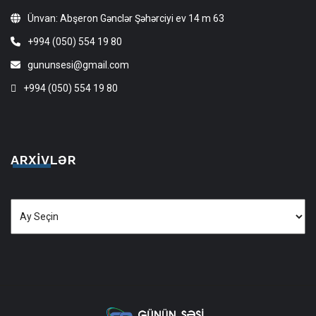
Ünvan: Abşeron Gənclər Şəhərciyi ev 14 m 63
+994 (050) 554 19 80
gununsesi@gmail.com
+994 (050) 554 19 80
ARXIVLƏR
Arxivlər