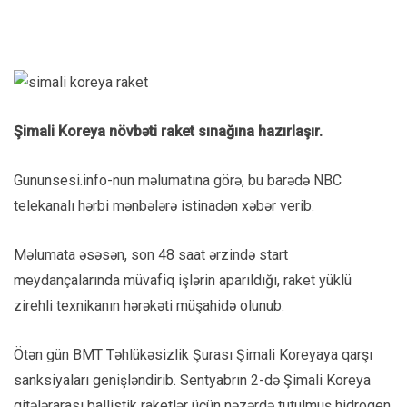
Şimali Koreya növbəti raket sınağına hazırlaşır.
Gununsesi.info-nun məlumatına görə, bu barədə NBC
telekanalı hərbi mənbələrə istinadən xəbər verib.
Məlumata əsəsən, son 48 saat ərzində start
meydançalarında müvafiq işlərin aparıldığı, raket yüklü
zirehli texnikanın hərəkəti müşahidə olunub.
Ötən gün BMT Təhlükəsizlik Şurası Şimali Koreyaya qarşı
sanksiyaları genişləndirib. Sentyabrın 2-də Şimali Koreya
qitələrarası ballistik raketlər üçün nəzərdə tutulmuş hidrogen