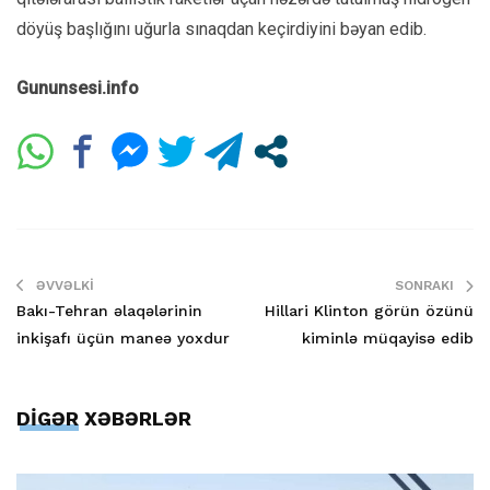
döyüş başlığını uğurla sınaqdan keçirdiyini bəyan edib.
Gununsesi.info
ƏVVƏLKI
SONRAKI
Bakı-Tehran əlaqələrinin
Hillari Klinton görün özünü
inkişafı üçün maneə yoxdur
kiminlə müqayisə edib
DİGƏR XƏBƏRLƏR