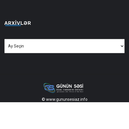
ARXIVLƏR
Arxivlər
© www.gununsesiaz.info
2013—2026 Məlumatdan istifadə etdikdə istinad mütləqdir