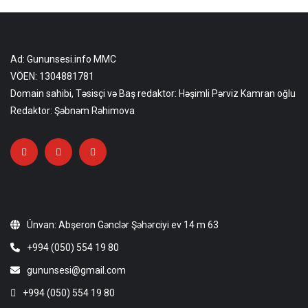
Ad: Gununsesi.info MMC
VÖEN: 1304881781
Domain sahibi, Təsisçi və Baş redaktor: Həşimli Pərviz Kamran oğlu
Redaktor: Şəbnəm Rəhimova
Ünvan: Abşeron Gənclər Şəhərciyi ev 14 m 63
+994 (050) 554 19 80
gununsesi@gmail.com
+994 (050) 554 19 80