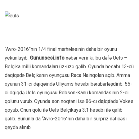
“Avro-2016”nın 1/4 final mərhələsinin daha bir oyunu
yekunlaşıb.
Gununsesi.info
xəbər verir ki, bu dəfə Uels –
Belçika milli komandaları üz-üzə gəlib. Oyunda hesabı 13-cü
dəqiqədə Belçikanın oyunçusu Raca Nainqolan açıb. Amma
oyunun 31-ci dәqiqәsində Uliyams hesabı bərabərləşdirib. 55-
ci dәqiqәdə Uels oyunçusu Robson-Kanu komandasının 2-ci
qolunu vurub. Oyunda son noqtəni isə 86-cı dәqiqәdədə Vokes
qoyub. Onun qolu ilə Uels Belçikaya 3:1 hesabı ilə qalib
gəlib. Bununla da “Avro-2016″nın daha bir surpriz nəticəsi
qeydə alınıb.