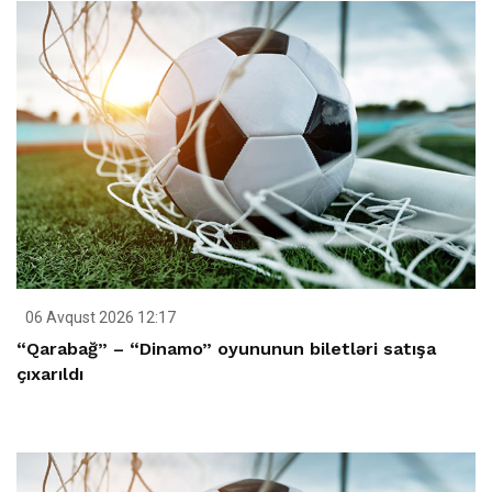
06 Avqust 2026 12:17
“Qarabağ” – “Dinamo” oyununun biletləri satışa
çıxarıldı