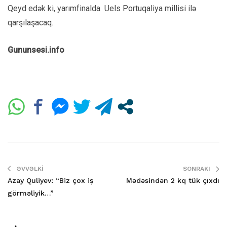
Qeyd edək ki, yarımfinalda Uels Portuqaliya millisi ilə
qarşılaşacaq.
Gununsesi.info
ƏVVƏLKI
SONRAKI
Azay Quliyev: “Biz çox iş
Mədəsindən 2 kq tük çıxdı
görməliyik…”