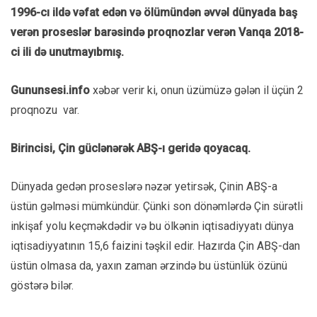
1996-cı ildə vəfat edən və ölümündən əvvəl dünyada baş
verən proseslər barəsində proqnozlar verən Vanqa 2018-
ci ili də unutmayıbmış.
Gununsesi.info
xəbər verir ki, onun üzümüzə gələn il üçün 2
proqnozu var.
Birincisi, Çin güclənərək ABŞ-ı geridə qoyacaq.
Dünyada gedən proseslərə nəzər yetirsək, Çinin ABŞ-a
üstün gəlməsi mümkündür. Çünki son dönəmlərdə Çin sürətli
inkişaf yolu keçməkdədir və bu ölkənin iqtisadiyyatı dünya
iqtisadiyyatının 15,6 faizini təşkil edir. Hazırda Çin ABŞ-dan
üstün olmasa da, yaxın zaman ərzində bu üstünlük özünü
göstərə bilər.