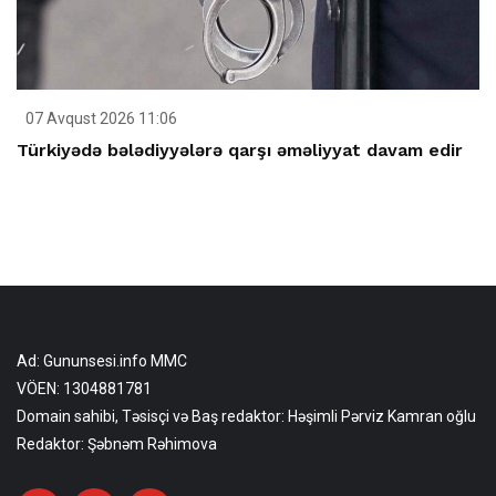
07 Avqust 2026 11:06
Türkiyədə bələdiyyələrə qarşı əməliyyat davam edir
Ad: Gununsesi.info MMC
VÖEN: 1304881781
Domain sahibi, Təsisçi və Baş redaktor: Həşimli Pərviz Kamran oğlu
Redaktor: Şəbnəm Rəhimova