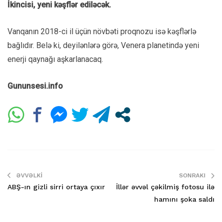
İkincisi, yeni kəşflər ediləcək.
Vanqanın 2018-ci il üçün növbəti proqnozu isə kəşflərlə
bağlıdır. Belə ki, deyilənlərə görə, Venera planetində yeni
enerji qaynağı aşkarlanacaq.
Gununsesi.info
ƏVVƏLKI
SONRAKI
ABŞ-ın gizli sirri ortaya çıxır
İllər əvvəl çəkilmiş fotosu ilə
hamını şoka saldı