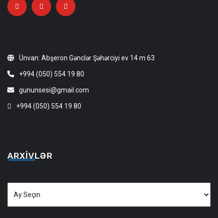
Ünvan: Abşeron Gənclər Şəhərciyi ev 14 m 63
+994 (050) 554 19 80
gununsesi@gmail.com
+994 (050) 554 19 80
ARXIVLƏR
Arxivlər