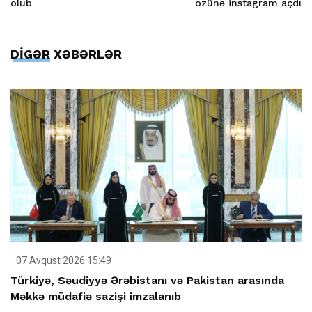
olub
özünə instagram açdı
DİGƏR XƏBƏRLƏR
07 Avqust 2026 15:49
Türkiyə, Səudiyyə Ərəbistanı və Pakistan arasında
Məkkə müdafiə sazişi imzalanıb