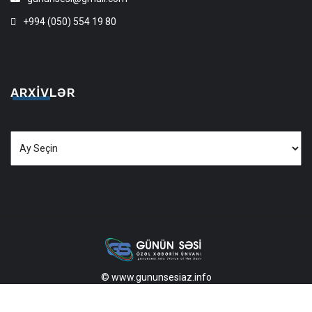
+994 (050) 554 19 80
ARXIVLƏR
Arxivlər
© www.gununsesiaz.info
2013—2026 Məlumatdan istifadə etdikdə istinad mütləqdir