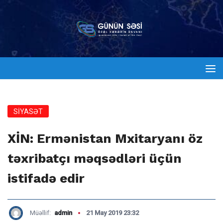
SİYASƏT
XİN: Ermənistan Mxitaryanı öz
təxribatçı məqsədləri üçün
istifadə edir
Müəllif:
admin
21 May 2019 23:32