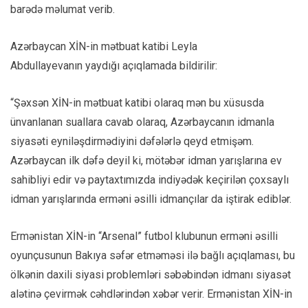
barədə məlumat verib.
Azərbaycan XİN-in mətbuat katibi Leyla
Abdullayevanın yaydığı açıqlamada bildirilir:
“Şəxsən XİN-in mətbuat katibi olaraq mən bu xüsusda
ünvanlanan suallara cavab olaraq, Azərbaycanın idmanla
siyasəti eyniləşdirmədiyini dəfələrlə qeyd etmişəm.
Azərbaycan ilk dəfə deyil ki, mötəbər idman yarışlarına ev
sahibliyi edir və paytaxtımızda indiyədək keçirilən çoxsaylı
idman yarışlarında erməni əsilli idmançılar da iştirak ediblər.
Ermənistan XİN-in “Arsenal” futbol klubunun erməni əsilli
oyunçusunun Bakıya səfər etməməsi ilə bağlı açıqlaması, bu
ölkənin daxili siyasi problemləri səbəbindən idmanı siyasət
alətinə çevirmək cəhdlərindən xəbər verir. Ermənistan XİN-in