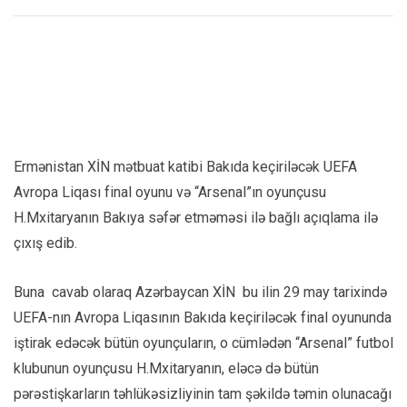
Ermənistan XİN mətbuat katibi Bakıda keçiriləcək UEFA
Avropa Liqası final oyunu və “Arsenal”ın oyunçusu
H.Mxitaryanın Bakıya səfər etməməsi ilə bağlı açıqlama ilə
çıxış edib.
Buna cavab olaraq Azərbaycan XİN bu ilin 29 may tarixində
UEFA-nın Avropa Liqasının Bakıda keçiriləcək final oyununda
iştirak edəcək bütün oyunçuların, o cümlədən “Arsenal” futbol
klubunun oyunçusu H.Mxitaryanın, eləcə də bütün
pərəstişkarların təhlükəsizliyinin tam şəkildə təmin olunacağı