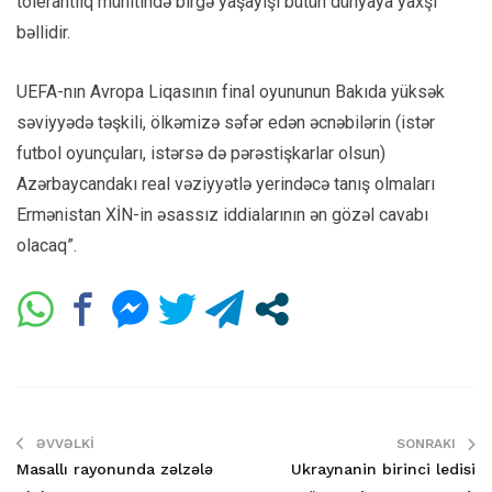
tolerantlıq mühitində birgə yaşayışı bütün dünyaya yaxşı
bəllidir.
UEFA-nın Avropa Liqasının final oyununun Bakıda yüksək
səviyyədə təşkili, ölkəmizə səfər edən əcnəbilərin (istər
futbol oyunçuları, istərsə də pərəstişkarlar olsun)
Azərbaycandakı real vəziyyətlə yerindəcə tanış olmaları
Ermənistan XİN-in əsassız iddialarının ən gözəl cavabı
olacaq”.
ƏVVƏLKI
SONRAKI
Masallı rayonunda zəlzələ
Ukraynanin birinci ledisi