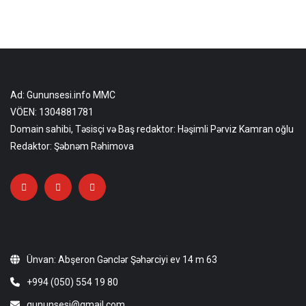
Ad: Gununsesi.info MMC
VÖEN: 1304881781
Domain sahibi, Təsisçi və Baş redaktor: Həşimli Pərviz Kamran oğlu
Redaktor: Şəbnəm Rəhimova
Ünvan: Abşeron Gənclər Şəhərciyi ev 14 m 63
+994 (050) 554 19 80
gununsesi@gmail.com