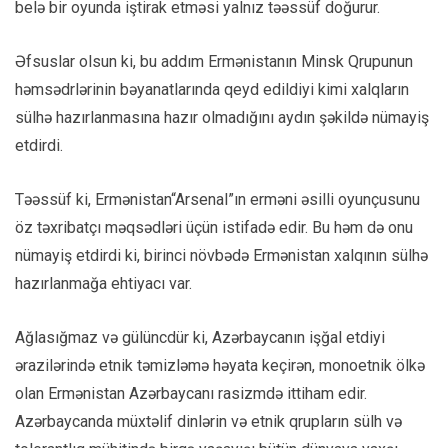
belə bir oyunda iştirak etməsi yalnız təəssüf doğurur.
Əfsuslar olsun ki, bu addım Ermənistanın Minsk Qrupunun
həmsədrlərinin bəyanatlarında qeyd edildiyi kimi xalqların
sülhə hazırlanmasına hazır olmadığını aydın şəkildə nümayiş
etdirdi.
Təəssüf ki, Ermənistan“Arsenal”ın erməni əsilli oyunçusunu
öz təxribatçı məqsədləri üçün istifadə edir. Bu həm də onu
nümayiş etdirdi ki, birinci növbədə Ermənistan xalqının sülhə
hazırlanmağa ehtiyacı var.
Ağlasığmaz və gülüncdür ki, Azərbaycanın işğal etdiyi
ərazilərində etnik təmizləmə həyata keçirən, monoetnik ölkə
olan Ermənistan Azərbaycanı rasizmdə ittiham edir.
Azərbaycanda müxtəlif dinlərin və etnik qrupların sülh və