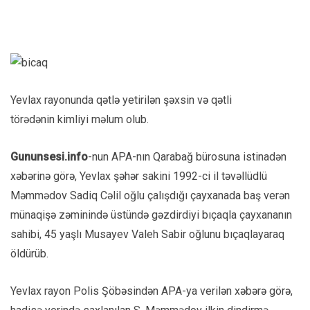
Yevlax rayonunda qətlə yetirilən şəxsin və qətli
törədənin kimliyi məlum olub.
Gununsesi.info
-nun APA-nın Qarabağ bürosuna istinadən
xəbərinə görə, Yevlax şəhər sakini 1992-ci il təvəllüdlü
Məmmədov Sadiq Cəlil oğlu çalışdığı çayxanada baş verən
münaqişə zəminində üstündə gəzdirdiyi bıçaqla çayxananın
sahibi, 45 yaşlı Musayev Valeh Sabir oğlunu bıçaqlayaraq
öldürüb.
Yevlax rayon Polis Şöbəsindən APA-ya verilən xəbərə görə,