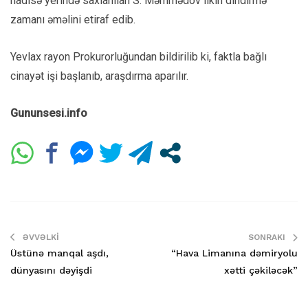
hadisə yerində saxlanılan S. Məmmədov ilkin dindirmə
zamanı əməlini etiraf edib.
Yevlax rayon Prokurorluğundan bildirilib ki, faktla bağlı
cinayət işi başlanıb, araşdırma aparılır.
Gununsesi.info
ƏVVƏLKI
SONRAKI
Üstünə manqal aşdı,
“Hava Limanına dəmiryolu
dünyasını dəyişdi
xətti çəkiləcək”