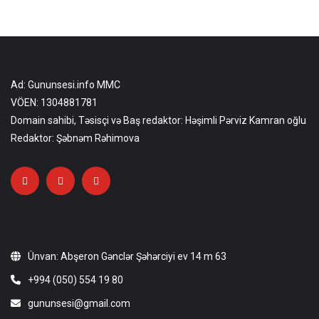
Ad: Gununsesi.info MMC
VÖEN: 1304881781
Domain sahibi, Təsisçi və Baş redaktor: Həşimli Pərviz Kamran oğlu
Redaktor: Şəbnəm Rəhimova
Ünvan: Abşeron Gənclər Şəhərciyi ev 14 m 63
+994 (050) 554 19 80
gununsesi@gmail.com