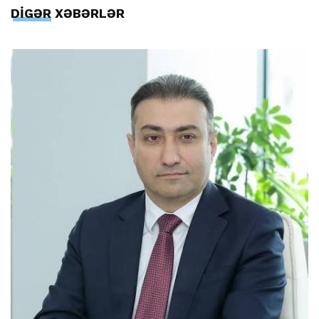
DİGƏR XƏBƏRLƏR