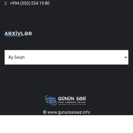
+994 (050) 554 19 80
ARXIVLƏR
Arxivlər
© www.gununsesiaz.info
2013—2026 Məlumatdan istifadə etdikdə istinad mütləqdir