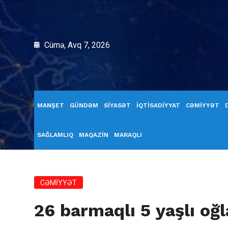
Cümə, Avq 7, 2026
MANŞET
GÜNDƏM
SİYASƏT
İQTİSADİYYAT
CƏMİYYƏT
SAĞLAMLIQ
MAQAZİN
MARAQLI
CƏMİYYƏT
26 barmaqlı 5 yaşlı oğ