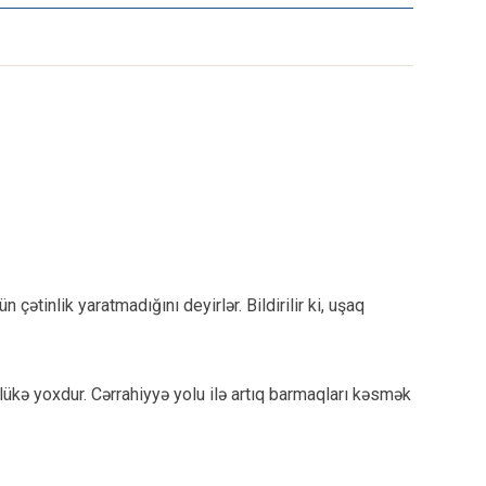
ətinlik yaratmadığını deyirlər. Bildirilir ki, uşaq
lükə yoxdur. Cərrahiyyə yolu ilə artıq barmaqları kəsmək