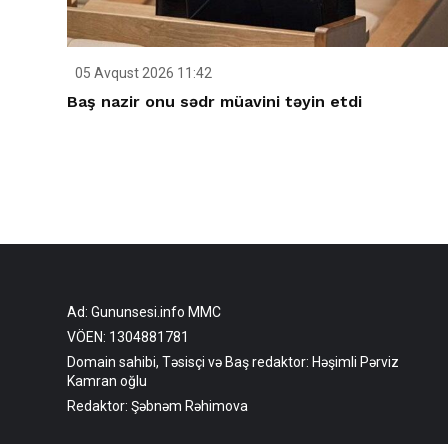
05 Avqust 2026 11:42
Baş nazir onu sədr müavini təyin etdi
Ad: Gununsesi.info MMC
VÖEN: 1304881781
Domain sahibi, Təsisçi və Baş redaktor: Həşimli Pərviz
Kamran oğlu
Redaktor: Şəbnəm Rəhimova