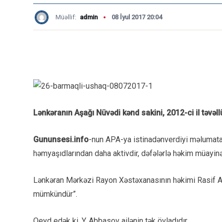
Müəllif:
admin
08 İyul 2017 20:04
Lənkəranın Aşağı Nüvədi kənd sakini, 2012-ci il təvə
Gununsesi.info
-nun APA-ya istinadənverdiyi məlumata gö
həmyaşıdlarından daha aktivdir, dəfələrlə həkim müayinə
Lənkəran Mərkəzi Rayon Xəstəxanasının həkimi Rasif Axun
mümkündür”.
Qeyd edək ki, Y. Abbasov ailənin tək övladıdır.