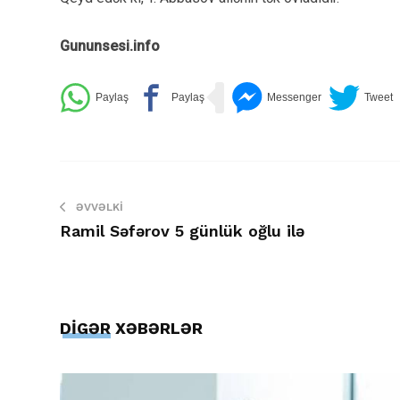
Gununsesi.info
ƏVVƏLKI
Ramil Səfərov 5 günlük oğlu ilə
DİGƏR XƏBƏRLƏR