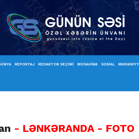
DÜNYA
REPORTAJ
REDAKTOR SEÇİMİ
MÜSAHİBƏ
SOSİAL
MƏDƏNİY
lan
- LƏNKƏRANDA - FOTO