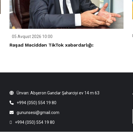
05 Avqust 2026 10:00
Rəşad Məciddən TikTok xəbərdarlığı:
Ünvan: Abşeron Gənclər Şəhərciyi ev 14 m 63
+994 (050) 554 19 80
gununsesi@gmail.com
+994 (050) 554 19 80