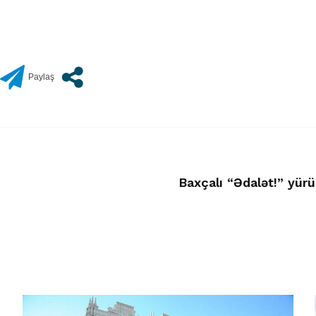
Baxçalı “Ədalət!” yürü