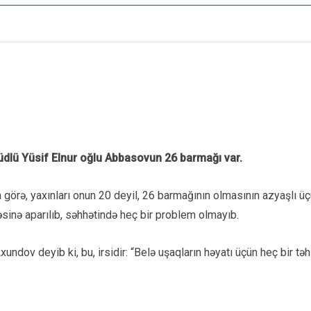
llüdlü Yüsif Elnur oğlu Abbasovun 26 barmağı var.
rə, yaxınları onun 20 deyil, 26 barmağının olmasının azyaşlı üçün ç
sinə aparılıb, səhhətində heç bir problem olmayıb.
dov deyib ki, bu, irsidir: “Belə uşaqların həyatı üçün heç bir təh