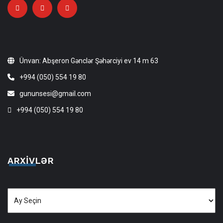
Ünvan: Abşeron Gənclər Şəhərciyi ev 14 m 63
+994 (050) 554 19 80
gununsesi@gmail.com
+994 (050) 554 19 80
ARXIVLƏR
Arxivlər