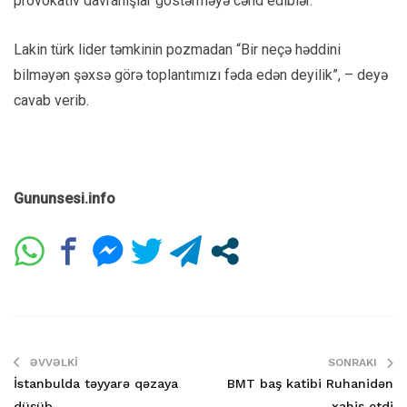
provokativ davranışlar göstərməyə cəhd ediblər.
Lakin türk lider təmkinin pozmadan “Bir neçə həddini
bilməyən şəxsə görə toplantımızı fəda edən deyilik”, – deyə
cavab verib.
Gununsesi.info
ƏVVƏLKI
SONRAKI
İstanbulda təyyarə qəzaya
BMT baş katibi Ruhanidən
düşüb
xahiş etdi