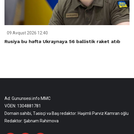
09 Avqust 2026 12:40
Rusiya bu həftə Ukraynaya 56 ballistik raket atıb
Ad: Gununsesi.info MMC
VÖEN: 1304881781
Domain sahibi, Təsisçi və Baş redaktor: Həşimli Pərviz Kamran oğlu
Redaktor: Şəbnəm Rəhimova