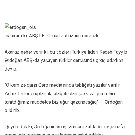
İnanıram ki, ABŞ FETÖ-nun əsl üzünü görəcək.
Axar.az xəbər verir ki, bu sözləri Türkiyə lideri Rəcəb Tayyib
Ərdoğan ABŞ-da yaşayan türklər qarşısında çıxış edərkən
deyib.
“Ölkəmizə qarşı Qərb mediasında təbliğatı yazılar verilir.
Yalnız terror qrupları ilə əlaqəli olan şəxs və qurumları
tanıtdığımız müddətcə biz uğur qazanacağıq”, – Ərdoğan
bildirib.
Qeyd edək ki, Ərdoğanın çıxışı zamanı zalda bir neçə nəfər