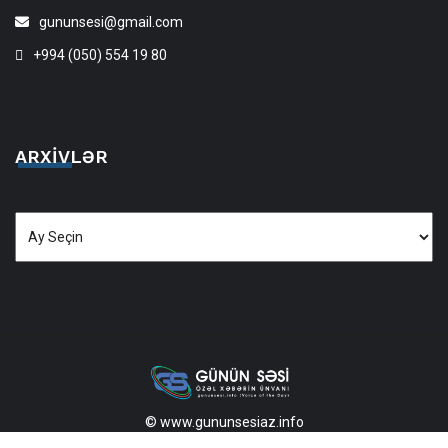
gununsesi@gmail.com
+994 (050) 554 19 80
ARXIVLƏR
Arxivlər
© www.gununsesiaz.info
2013—2026 Məlumatdan istifadə etdikdə istinad mütləqdir