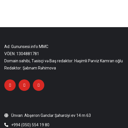
Ad: Gununsesi.info MMC
VÖEN: 1304881781
Domain sahibi, Təsisçi və Baş redaktor: Həşimli Pərviz Kamran oğlu
Redaktor: Şəbnəm Rəhimova
Ünvan: Abşeron Gənclər Şəhərciyi ev 14 m 63
+994 (050) 554 19 80