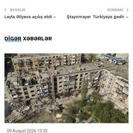
ƏVVƏLKI
SONRAKI
Leyla Əliyeva açılış etdi –
Ştaynmayer Türkiyəyə gedir –
DİGƏR XƏBƏRLƏR
09 Avqust 2026 10:33