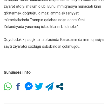
ziyarət etdiyi məlum olub. Bunu immiqrasiya müraciəti kimi
göstərmək doğruğru olmaz, amma əksəriyyət
müraciətlərində Trampın qələbəsindən sonra Yeni
Zelandiyada yaşamaq istədiklərini bildiriblər”.
Qeyd edək ki, seçkilər ərəfəsində Kanadanın da immiqrasiya
saytı ziyarətçi çoxluğu səbəbindən çokmüşdü.
Gununsesi.info