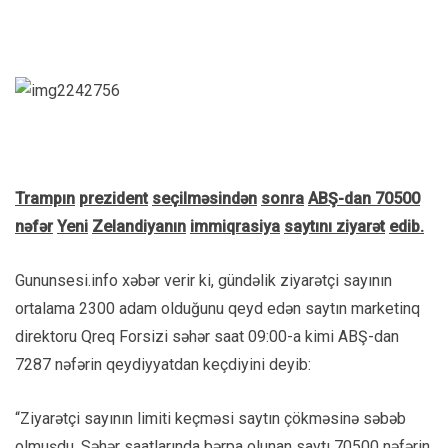
Tramp
ı
n
prezident
se
ç
ilm
ə
sind
ə
n
sonra
AB
Ş-
dan
70500
n
ə
f
ə
r
Yeni
Zelandiyan
ı
n
immiqrasiya
sayt
ı
n
ı
ziyar
ə
t
edib
.
Gununsesi.info xəbər verir ki, gündəlik ziyarətçi sayının
ortalama 2300 adam olduğunu qeyd edən saytın marketinq
direktoru Qreq Forsizi səhər saat 09:00-a kimi ABŞ-dan
7287 nəfərin qeydiyyatdan keçdiyini deyib:
“Ziyarətçi sayının limiti keçməsi saytın çökməsinə səbəb
olmuşdu. Səhər saatlarında bərpa olunan saytı 70500 nəfərin