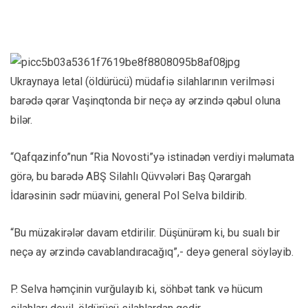
Ukraynaya letal (öldürücü) müdafiə silahlarının verilməsi
barədə qərar Vaşinqtonda bir neçə ay ərzində qəbul oluna
bilər.
“Qafqazinfo”nun “Ria Novosti”yə istinadən verdiyi məlumata
görə, bu barədə ABŞ Silahlı Qüvvələri Baş Qərargah
İdarəsinin sədr müavini, general Pol Selva bildirib.
“Bu müzakirələr davam etdirilir. Düşünürəm ki, bu sualı bir
neçə ay ərzində cavablandıracağıq”,- deyə general söyləyib.
P. Selva həmçinin vurğulayıb ki, söhbət tank və hücum