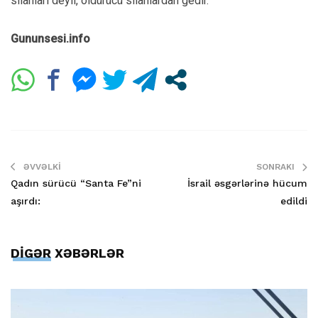
silahları deyil, öldürücü silahlardan gedir.
Gununsesi.info
ƏVVƏLKI
SONRAKI
Qadın sürücü “Santa Fe”ni
İsrail əsgərlərinə hücum
aşırdı:
edildi
DİGƏR XƏBƏRLƏR