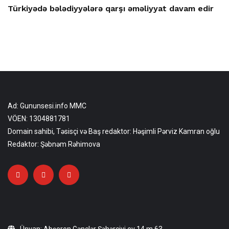
Türkiyədə bələdiyyələrə qarşı əməliyyat davam edir
Ad: Gununsesi.info MMC
VÖEN: 1304881781
Domain sahibi, Təsisçi və Baş redaktor: Həşimli Pərviz Kamran oğlu
Redaktor: Şəbnəm Rəhimova
Ünvan: Abşeron Gənclər Şəhərciyi ev 14 m 63