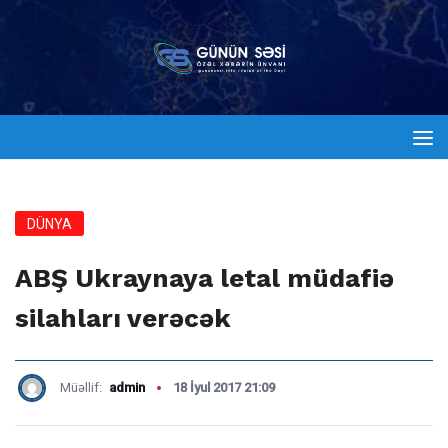
DÜNYA
ABŞ Ukraynaya letal müdafiə
silahları verəcək
Müəllif:
admin
18 İyul 2017 21:09