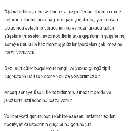
“Qəbul edilmiş standartlar üzrə mayın 1-dən etibarən minik
avtomobillərinin arxa sağ-sol qapı şüşələrinə, yəni sükan
arxasında əyləşmiş sürücünün kürəyindən arxada qalan
şüşələrə (məsələn, avtomobillərin arxa qapılarının şüşələrinə)
sənaye üsulu ilə hazırlanmış jalüzlər (pərdələr) çəkilməsinə
icazə veriləcək.
Bəzi sürücülər buqələmun rəngli və yaxud güzgü tipli
şüşələrdən istifadə edir və bu da yolverilməzdir.
Ancaq sənaye üsulu ilə hazırlanmış stnadart pərdə və
jalüzlərin istifadəsinə icazə verilir.
Yol-hərəkəti qanununun tələbinə əsasən, istismar edilən
nəqliyyat vasitələrinin şüşələrinə görünüşün