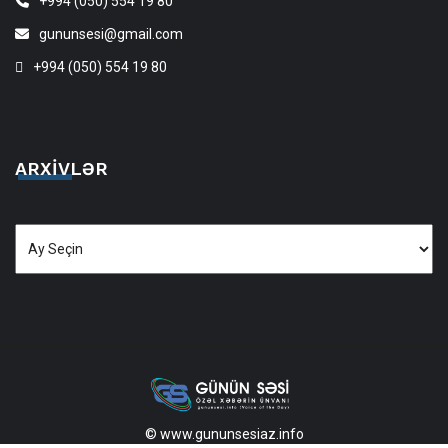
+994 (050) 554 19 80
gununsesi@gmail.com
+994 (050) 554 19 80
ARXIVLƏR
Arxivlər
© www.gununsesiaz.info