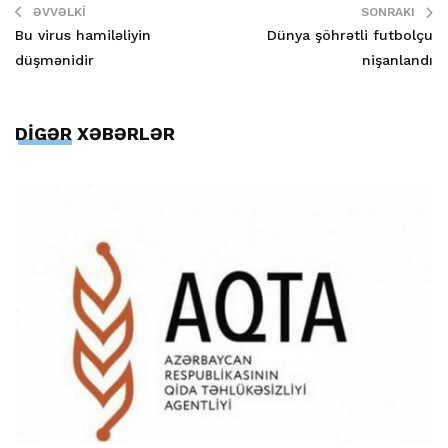
ƏVVƏLKI
SONRAKI
Bu virus hamiləliyin
Dünya şöhrətli futbolçu
düşmənidir
nişanlandı
DİGƏR XƏBƏRLƏR