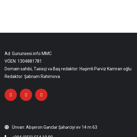
Ad: Gununsesi.info MMC
VÖEN: 1304881781
Domain sahibi, Təsisçi və Baş redaktor: Həşimli Pərviz Kamran oğlu
Redaktor: Şəbnəm Rəhimova
Ünvan: Abşeron Gənclər Şəhərciyi ev 14 m 63