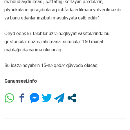
məhdudlaşdırılması, şəffaflığı korlayan pərdələrin,
plyonkaların quraşdırılaraq istifadə edilməsi yolverilməzdir
və bunu edənlər inzibati məsuliyyətə cəlb edilir”.
Qeyd edək ki, tələblər üzrə nəqliyyat vasitələrində bu
göstəricilər nəzərə alınmasa, sürücülər 150 manat
məbləğində cərimə olunacaq.
Bu icazə noyabrın 15-nə qədər qüvvədə olacaq.
Gununsesi.info