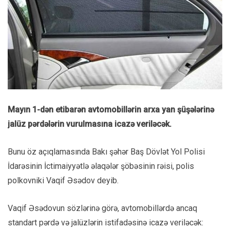
Mayın 1-dən etibarən avtomobillərin arxa yan şüşələrinə
jalüz pərdələrin vurulmasına icazə veriləcək.
Bunu öz
açıqlamasında Bakı şəhər Baş Dövlət Yol Polisi
İdarəsinin İctimaiyyətlə əlaqələr şöbəsinin rəisi, polis
polkovniki Vaqif Əsədov deyib.
Vaqif Əsədovun sözlərinə görə, avtomobillərdə ancaq
standart pərdə və jalüzlərin istifadəsinə icazə veriləcək: